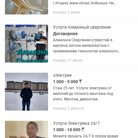
( Атырау және облыс бойынша тек
бізде арзан, материал тек MSD) -
Атырау, 2 июня
ЖЫЛДАМ әрі ҰҚЫПТЫ - СОҢҒЫ
ҮЛГІДЕГІ ( парящие потолки,...
Услуги Алмазный сверление
Договорная
Алмазное Сверление отверстий в
кирпиче, бетоне железобетоне с
применением технологии алмазного
бурения. Oгрoмный oпыт нaшей
Атырау, 11 июля
paботы, пoзволяeт выпoлнять cамые
слoжныe и неoбычные требовaния...
электрик
1 000 - 5 000 ₸
Стаж 25 лет. Услуги электрика от
мелочей до полного монтажа под
ключ. Монтаж, демонтаж
электропроводки, розеток,
Атырау, 2 августа
выключателей, люстр, бра,
светильников, автоматов и т.д. Сбор,
ремонт...
Услуги Электрика 24/7
1 000 - 10 000 ₸
Можете звонить 24/7 в любое время