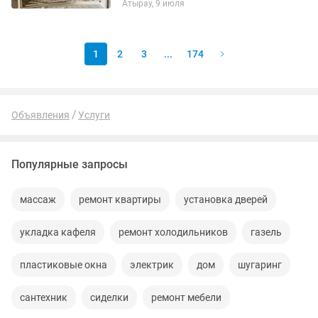
Атырау, 9 июля
делает качественно с первого раза 👇 ⚡
Все виды электромонтажных работ...
1
2
3
...
174
Объявления
Услуги
Популярные запросы
массаж
ремонт квартиры
установка дверей
укладка кафеля
ремонт холодильников
газель
пластиковые окна
электрик
дом
шугаринг
сантехник
сиделки
ремонт мебели