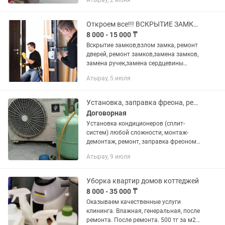
Атырау, 2 июня
Откроем все!!! ВСКРЫТИЕ ЗАМКОВ, РЕМОНТ ДВЕРЕЙ!
8 000 - 15 000 ₸
Вскрытие замков,взлом замка, ремонт
дверей, ремонт замков,замена замков,
замена ручек,замена сердцевины
работаем аккуратно качественно без
Атырау, 5 июля
повреждения. ЗВОНИТЕ фото видео
приветствуются.
Установка, заправка фреона, ремонт кондиционера (сплит-систем)
Договорная
Установка кондиционеров (сплит-
систем) любой сложности, монтаж-
демонтаж, ремонт, заправка фреоном,
чистка! Быстро, качественно, по
Атырау, 9 июля
выгодной цене. Выезд мастеров можно
заказать в рабочие и выходные...
Уборка квартир домов коттеджей
8 000 - 35 000 ₸
Оказываем качественные услуги
клининга. Влажная, генеральная, после
ремонта. После ремонта. 500 тг за м2.