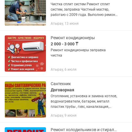
Чистка сплит систем Ремонт сплит
систем, заправка Частный мастер,
работаю с 2009 года. Выполню ремонт
климатической техники любой
Атырау, 13 июня
сложности Выезд и ремонт в день
обращения. гарантия на...
Ремонт кондиционеры
2 000 - 3 000 ₸
Ремонт кондиционеры заправка
чистка
Атырау, 6 июля
Сантехник
Договорная
Отопление, установка и замена котлов,
водонагреватели, батареи, металл
пластик трубы , гхвс, канализация,
счетчики, насосы, краны, смесители,
Атырау, 9 июня
сифоны, фильтры, расширительные
баки, унитазы, раковины,...
Ремонт холодильников и стиральных машин и др техники