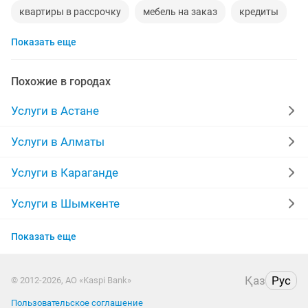
квартиры в рассрочку
мебель на заказ
кредиты
Показать еще
москитные сетки
ремонт окон
ворота
ремонт стиральных машин
диван
манипулятор
Похожие в городах
прихожая
двери
сборка мебели
ремонт
Услуги в Астане
компьютер
кухни
квартира
дизайн
Услуги в Алматы
материнская плата
уборка квартир
Услуги в Караганде
укладка ламината
фотограф
шкаф
камаз
Услуги в Шымкенте
Услуги в Усть-Каменогорске
установка замков
Показать еще
Услуги в Актобе
Қаз
Рус
© 2012-2026, АО «Kaspi Bank»
Услуги в Актау
Пользовательское соглашение