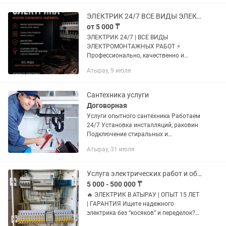
ЭЛЕКТРИК 24/7 ВСЕ ВИДЫ ЭЛЕКТРОМОНТАЖНЫХ РАБОТ
от 5 000 ₸
ЭЛЕКТРИК 24/7 | ВСЕ ВИДЫ
ЭЛЕКТРОМОНТАЖНЫХ РАБОТ ⚡
Профессионально, качественно и
надёжно выполняем
Атырау, 9 июля
электромонтажные работы любой
сложности в квартирах, домах,
коттеджах, офисах, магазинах, кафе,...
Сантехника услуги
Договорная
Услуги опытного сантехника Работаем
24/7 Установка инсталляций, раковин
Подключение стиральных и
посудомоечных машин Установка и
Атырау, 31 июля
подключение водонагревателей
Ремонт инсталляций Установка и...
Услуга электрических работ и обслуживание, установка кондиционера
5 000 - 500 000 ₸
🔥 ЭЛЕКТРИК В АТЫРАУ | ОПЫТ 15 ЛЕТ
| ГАРАНТИЯ Ищете надежного
электрика без “косяков” и переделок?
Вы нашли специалиста, который