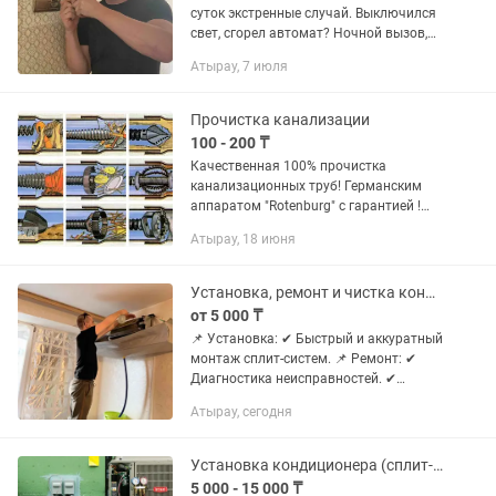
суток экстренные случай. Выключился
свет, сгорел автомат? Ночной вызов,
замена автомата, замена проводов
Атырау, 7 июля
Звоните, выезжаем на срочные вызовы
24часа Заказать...
Прочистка канализации
100 - 200 ₸
Качественная 100% прочистка
канализационных труб! Германским
аппаратом "Rotenburg" c гарантией !
Работаем без выходных , 24 часа в
Атырау, 18 июня
сутки. Выезд в любое время и в любой
конец города и обл.Атырау ( в...
Установка, ремонт и чистка кондиционеров, сплит-систем. С алмаз бур и пылес
от 5 000 ₸
📌 Установка: ✔ Быстрый и аккуратный
монтаж сплит-систем. 📌 Ремонт: ✔
Диагностика неисправностей. ✔
Замена компрессора, платы, заправка
Атырау, сегодня
фреоном. ✔ Ремонт любой сложности.
📌 Чистка и...
Установка кондиционера (сплит-система)
5 000 - 15 000 ₸