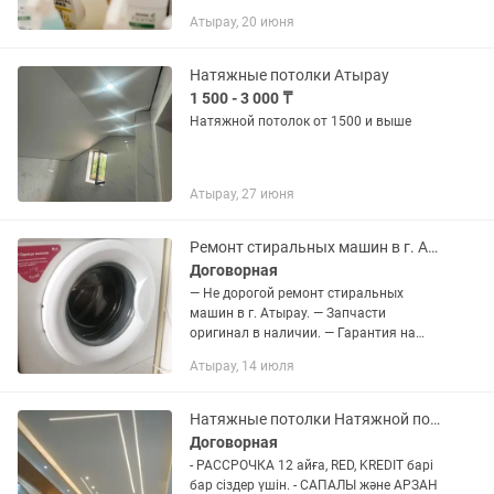
САМАЯ НИЗКАЯ ЦЕНА!!! Имеется все
Атырау, 20 июня
необходимые средства. Уборка
квартир, подъездов, офисов,...
Натяжные потолки Атырау
1 500 - 3 000 ₸
Натяжной потолок от 1500 и выше
Атырау, 27 июня
Ремонт стиральных машин в г. Атырау
Договорная
— Не дорогой ремонт стиральных
машин в г. Атырау. — Запчасти
оригинал в наличии. — Гарантия на
проделанную работу до 3-х лет. — Стаж
Атырау, 14 июля
работы 17 лет. Выезд по гарантии
100%. Работаем без выходных с...
Натяжные потолки Натяжной потолок Натяжной Натяжной
Договорная
- РАССРОЧКА 12 айға, RED, KREDIT барі
бар сіздер үшін. - САПАЛЫ және АРЗАН