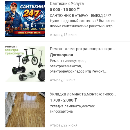
Сантехник Услуга
5 000 - 15 000 ₸
САНТЕХНИК В АТЫРАУ | ВЫЕЗД 24/7
Нужен надежный сантехник? Выполню
любые сантехнические работы быстро,
аккуратно и по доступной цене.
Атырау, 18 июня
Работаю с квартирами, частными
домами, офисами, магазинами и...
Ремонт электротранспорта гироскутера электросамаката электровелосипеды
Договорная
Ремонт гироскутеров,
электросамакатов,
электровелосипедов итд Ремонт
литиевых АКУМУЛЯТОРОВ.
Атырау, 3 июня
Аккумуляторы зарядки и многое
другое в наличии в Атырау
Укладка ламината,монтаж гипсокартона
1 700 - 2 000 ₸
Укладка ламината,монтаж
гипсокартона
Атырау, 29 июня