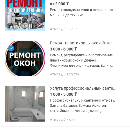
от 2 000 ₸
Ремонт холодильников и стиральных
машин и др техники
Атырау, 30 июня
Ремонт пластиковых окон.Замена стеклопакетов.Замена резины Регулировка окон
3 000 - 6 000 ₸
Ремонт, регулировка и обслуживание
пластиковых окон и дверей..
Фурнитура для окон и дверей. Если у
Вас возникли проблемы с Вашими
Атырау, 5 августа
изделиями из металлопластика, не
стоит спешить и заказывать новые....
Услуга профессиональный сантехник круглосуточно
1 000 - 5 000 ₸
Профессиональный сантехник Атырау.
Замена батарея. Замена Аристон,
котел Замена счетчика, сифон,
смеситель. Установка отопления,
Атырау, 6 июня
теплопол. Все виды сантехнические
под ключ