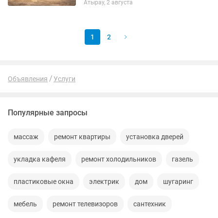
Атырау, 2 августа
Осуществляем грузоперевозки и
доставку по городу, районам и между...
1
2
Объявления
Услуги
Популярные запросы
массаж
ремонт квартиры
установка дверей
укладка кафеля
ремонт холодильников
газель
пластиковые окна
электрик
дом
шугаринг
мебель
ремонт телевизоров
сантехник