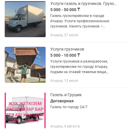
Услуги газель и грузчиков. Грузоперевозки аренда.перевозки.переезд.доставка
5 000 - 50 000 ₸
Газель грузоперевозки в городе
Атырау. Услуги профессиональных
грузчиков. Нанять грузчиков —
профессионалов, значит, не допустить
Атырау, 27 июля
повреждения собственного имущества
и получения травм. У них всегда...
Услуги грузчиков
5 000 - 10 000 ₸
Услуги грузчиков и разнорабочих,
грузоперевозки по городу Атырау,
подъем на этажей тяжелые вещи,
вывоз мусора уборка территории и т.д.
Атырау, 13 июля
ЗВОНИТЕ В ЛЮБОЕ ВРЕМЯ суток 24/7 ,
стаж где-то 10 лет в этом...
Газель и Грушик
Договорная
Газель по городу 24/7
Атырау, 4 августа