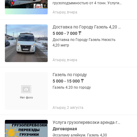
грузоподъемностью от 4 тонн. Услуги
квартирный переезд с
Атырау, вчера
профессиональными грузчиками.
Непрофессиональный подход в
процессе перевозки грузов,...
Доставка по Городу Газель 4,20 метр
5 000 - 7 000 ₸
Доставка по Городу Газель Несксть
4,20 метр
Атырау, вчера
Газель по городу
5 000 - 15 000 ₸
Газель 4.20 по городу
Атырау, 2 августа
Услуга грузоперевозки аренда газель. Грузчик, мебельщик. Доставка
Договорная
Әссаламу алейкум. Газель 4,30