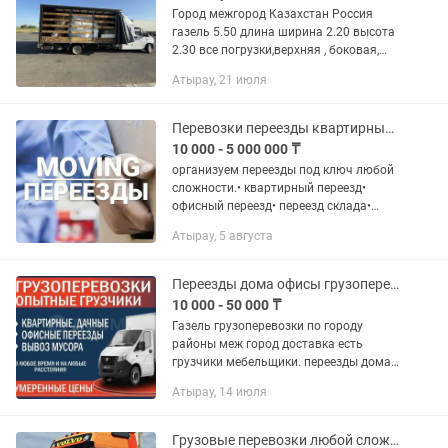
Город межгород Казахстан Россия
газель 5.50 длина ширина 2.20 высота
2.30 все погрузки,верхняя , боковая,
есть ип ОУР ,нал безнал .
Атырау, 21 июля
Ежеднедельно ездию Атырау - Астана -
Атырау.
Перевозки переезды квартирные и офисные под ключ, межгород
10 000 - 5 000 000 ₸
организуем переезды под ключ любой
сложности.• квартирный переезд•
офисный переезд• переезд склада•
переезд магазина• межгород•
Атырау, 5 августа
упаковка• Демонтаж монтаж мебели•
Упаковка мебели, имущества.• услуги...
Переезды дома офисы грузоперевозки доставка газель есть грузчики вывоз отх
10 000 - 50 000 ₸
Газель грузоперевозки по городу
районы меж город доставка есть
грузчики мебельщики. переезды дома
дачу офисы. Вывоз мусора и
Атырау, 14 июля
стройтелный отходов старый мебели и
вещи
Грузовые перевозки любой сложности