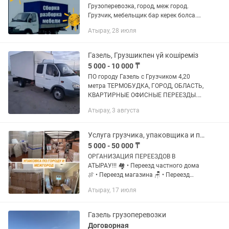
Грузоперевозка, город, меж город.
Грузчик, мебельщик бар керек болса.
Вывоз строительный мусор. ҰРЛЫҚ
Атырау, 28 июля
ЗАТ, АРАҚ, ШАРАП
ТАСЫМАЛДАМАЙМЫН.
Газель, Грузшикпен үй кошіреміз
5 000 - 10 000 ₸
ПО городу Газель с Грузчиком 4,20
метра ТЕРМОБУДКА, ГОРОД, ОБЛАСТЬ,
КВАРТИРНЫЕ ОФИСНЫЕ ПЕРЕЕЗДЫ.
Быстро и недорого качественно есть
Атырау, 3 августа
ГРУЗЧИКИ. В любое время.
Постоянным клиентам скидка цена от
4000...
Услуга грузчика, упаковщика и перевозчика груза
5 000 - 50 000 ₸
ОРГАНИЗАЦИЯ ПЕРЕЕЗДОВ В
АТЫРАУ!!! 🏘️ • Переезд частного дома
🍖 • Переезд магазина 🪑 • Переезд
квартиры ☎️ • Переезд бутика 🗝️ •
Атырау, 17 июля
Переезд склада 🗄️ • Переезд офиса 🚚 •
Межгород НАШИ...
Газель грузоперевозки
Договорная