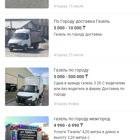
машина Аккуратные, вежливые ребята
Атырау, 15 июля
Перевозим аккуратно и в кратчайшие
сроки работаем 24/7 и даже ночью !!
Для...
По Городу доставка Газель
5 000 - 10 000 ₸
Газель по городу доставка
Атырау, 25 июля
Газель по городу
5 000 - 500 000 ₸
Сдам в аренду газель 3.20 С водителем
или без водитель в фирму Доставка по
городу
Атырау, вчера
газель по городу межгород
4 990 - 6 990 ₸
Услуги “Газель” 4,20 метра в длину и
высоту 2,20 метра с