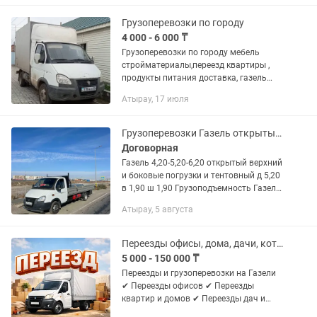
Грузоперевозки по городу
4 000 - 6 000 ₸
Грузоперевозки по городу мебель
стройматериалы,переезд квартиры ,
продукты питания доставка, газель
термо будка цена договорная
Атырау, 17 июля
Грузоперевозки Газель открытый борт 4,20-5,20-6,20
Договорная
Газель 4,20-5,20-6,20 открытый верхний
и боковые погрузки и тентовный д 5,20
в 1,90 ш 1,90 Грузоподъемность Газель
до 4,5тонны по городу и по району
Атырау, 5 августа
межгород и Россия любые
направления. Опытный...
Переезды офисы, дома, дачи, коттеджи. Газель грузоперевозки. Есть Грузчики
5 000 - 150 000 ₸
Переезды и грузоперевозки на Газели
✔ Переезды офисов ✔ Переезды
квартир и домов ✔ Переезды дач и
коттеджей ✔ Междугородние переезды