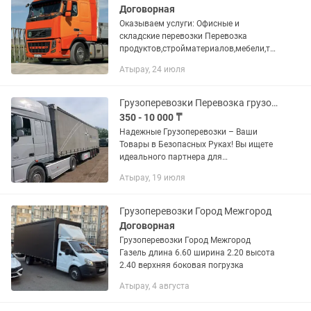
Договорная
Оказываем услуги: Офисные и
складские перевозки Перевозка
продуктов,стройматериалов,мебели,те
хники. Доставка из города в город.
Атырау, 24 июля
Перевозка спецтехники (габаритные и
не габаритные) Подберем транспорт...
Грузоперевозки Перевозка грузов Фура Тент Длинамер Газель Камаз
350 - 10 000 ₸
Надежные Грузоперевозки – Ваши
Товары в Безопасных Руках! Вы ищете
идеального партнера для
грузоперевозок? Наша компания - ваш
Атырау, 19 июля
надежный путь к успешной доставке!
ЗВОНИТЕ! Подберем автомобиль под...
Грузоперевозки Город Межгород
Договорная
Грузоперевозки Город Межгород
Газель длина 6.60 ширина 2.20 высота
2.40 верхняя боковая погрузка
Атырау, 4 августа