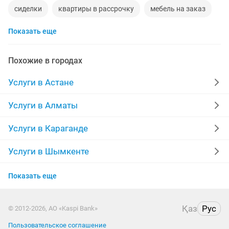
сиделки
квартиры в рассрочку
мебель на заказ
Показать еще
установка кондиционеров
москитные сетки
ремонт окон
ворота
ремонт стиральных машин
Похожие в городах
диван
манипулятор
реставрация мебели
Услуги в Астане
прихожая
двери
ремонт
компьютер
Услуги в Алматы
кухни
квартира
дизайн
материнская плата
Услуги в Караганде
уборка квартир
укладка ламината
фотограф
Услуги в Шымкенте
Услуги в Усть-Каменогорске
шкаф
вскрытие замков
Показать еще
Услуги в Актобе
Қаз
Рус
© 2012-2026, АО «Kaspi Bank»
Услуги в Актау
Пользовательское соглашение