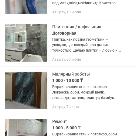
под маяк,обои,мoldинг итд.Качество
для тех,кто понимает.
Атырау, 10 июля
Плиточник / кафельщик
Договорная
Плитка, как поэзия геометрии —
укладка, где каждый шов дышит
точностью. Делаю плитку — любую и в
любом месте. Пол, стены, душевые,
Атырау, 30 июля
ванные, кухни, террасы, лестницы.
Керамогранит, клинкер,...
Малярный работы
1 000 - 10 000 ₸
Выравнивание стен и потолков
,покраска ,обои, мокрый шелк,
леонардо, галтель, плинтус, бамбук
панель, молдинг ,латунь ,лувр ,гибкий
Атырау, 7 июня
мрамор.
Ремонт
1 000 - 5 000 ₸
Выравнивание стен и потолков, обои