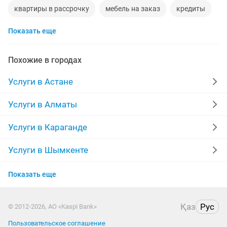
квартиры в рассрочку
мебель на заказ
кредиты
Показать еще
москитные сетки
ремонт окон
ворота
ремонт стиральных машин
диван
манипулятор
Похожие в городах
реставрация мебели
прихожая
двери
Услуги в Астане
сборка мебели
компьютер
кухни
квартира
Услуги в Алматы
дизайн
материнская плата
уборка квартир
Услуги в Караганде
укладка ламината
фотограф
шкаф
камаз
Услуги в Шымкенте
Услуги в Усть-Каменогорске
установка замков
сварщик
Показать еще
Услуги в Актобе
Қаз
Рус
© 2012-2026, АО «Kaspi Bank»
Услуги в Костанае
Пользовательское соглашение