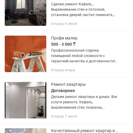
Сделаю ремонт Кафель, ,
Выравнивание стен и потолков,
установка дверей, настил ламината,
малярные работа, замена ГХВС и ВВС
Атырау, 6 июня
монтаж обои ,сантехник.т.д
Профи маляр
500 - 3 000 ₸
Профессиональная отделка
помещений любой сложности с
гарантией качества и долговечности!
Наши услуги: Штукатурка стен и
Атырау, вчера
потолков, выравнивание поверхностей
Финишная и декоративная
шпаклевка...
Ремонт квартиры
Договорная
Делаем ремонт квартиры и домах. Все
услуги ремонта. Кафель,
выравнивание стен, покраска,
сантехнические работы. Ставим
Атырау, 7 июля
межкомнатные двери. Штукатурка.
Качественный ремонт квартир и офисов