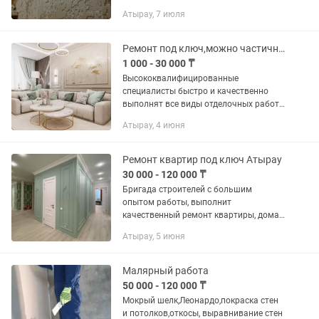
опытом работы более 7 лет. Выполняю
Атырау, 7 июля
качественный ремонт квартир, домов и
коммерческих помещений любой...
Ремонт под ключ,можно частично, 26 лет в сфере строительства,качественно
1 000 - 30 000 ₸
Высококвалифицированные
специалисты быстро и качественно
выполнят все виды отделочных работ:
дизайн,кафель,
Атырау, 4 июня
покраска,обои,выравнивание стен и
потолков,установка
дверей,гипсокартон, и тд,можно под...
Ремонт квартир под ключ Атырау
30 000 - 120 000 ₸
Бригада строителей с большим
опытом работы, выполнит
качественный ремонт квартиры, дома,
офиса О нас: Опыт работы более 10 лет
Атырау, 5 июня
Даем гарантию на выполненные
работы Оплата поэтапно Доводим до
конца...
Малярный работа
50 000 - 120 000 ₸
Мокрый шелк,Леонардо,покраска стен
и потолков,откосы, выравнивание стен