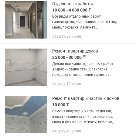
Отделочные работы
10 000 - 4 000 000 ₸
Все виды отделочных работ,
гипсокартон, выравнивание стен под
маяк, покраска, ламинат,
керамогранит, гибкий мрамор, ТВ зона,
Атырау, 26 июня
установка дверей межкомнатные и
наружные и даборы и ,т,д
Ремонт квартир домов
25 000 - 30 000 ₸
Делаю все виды отделочных работ
.Выравнивание стен шпаклевка
покраска стяжка полов ламинат
плинтуса обои а также услуги
Атырау, 17 июня
сантехника электрика .
Ремонт квартир и частных домов.
10 000 ₸
Ремонт квартир и частных домов,
выравнивание стен и потолка, под
маяк и без маяка, откосы, побелка,
покраска стен потолка с коллером и
Атырау, 10 июля
без, Оклейка обоев, и фото обоев,