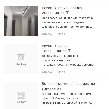
жидкие обои, гипсокартонные...
Ремонт квартир под ключ
25 000 - 30 000 ₸
Профессиональный ремонт квартир
частично и под ключ .Отделка
шпаклевка выравнивание стен под
маяк покраска обои выравнивание
Атырау, 19 июля
полов стяжка наливной пол ламинат
линолеум плинтуса ,сантехника и...
Ремонт квартир
10 000 - 100 000 ₸
Делаем ремонт квартиры
.выравнивание стен и
потолков.побелка ,покраска.ремонт
любой,сложности
Атырау, 11 июля
Выполняем ремонт квартиры ,дома , офисы.
Договорная
Выполняем ремонт квартиры, дома ,
офисы.Побелка , покраска
,выравнивание стен,обой , галтели
,кафель ,ламинат.