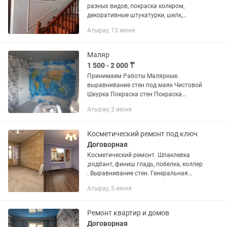
разных видов, покраска колером,
декоративные штукатурки, шелк,
леонардо
Атырау, 13 июня
Маляр
1 500 - 2 000 ₸
Принимаем Работы Малярные.
выравнивание стен под маяк Чистовой
Шкурка Покраска стен Покраска
потолков Выравнивание полов
Атырау, 3 июня
Укладка Ламината Цены договорные
Косметический ремонт под ключ
Договорная
Косметический ремонт. Шпаклевка
,родбант, финиш гладь, побелка, коллер
. Выравнивание стен. Генеральная
уборка после ремонта. Быстро и
Атырау, 5 июня
качественно
Ремонт квартир и домов
Договорная