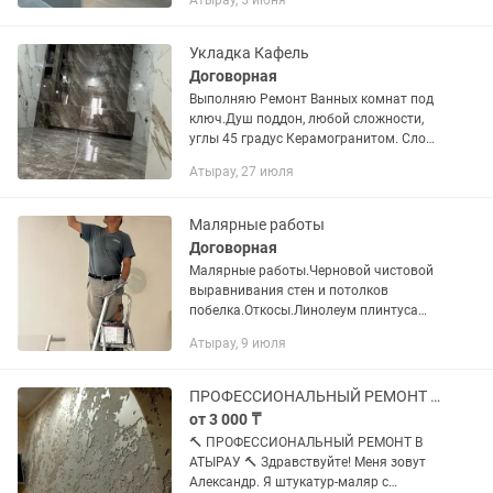
Атырау, 5 июня
Укладка Кафель
Договорная
Выполняю Ремонт Ванных комнат под
ключ.Душ поддон, любой сложности,
углы 45 градус Керамогранитом. Слом
перегородок, Увеличение площади,
Атырау, 27 июля
выравнивания стен и полов,
Сантехнические работ,
Электромонтаж...
Малярные работы
Договорная
Малярные работы.Черновой чистовой
выравнивания стен и потолков
побелка.Откосы.Линолеум плинтуса
наливной пол.наружные фасадные
Атырау, 9 июля
работы дождик побелка.и.т д.
ПРОФЕССИОНАЛЬНЫЙ РЕМОНТ В АТЫРАУ.
от 3 000 ₸
🔨 ПРОФЕССИОНАЛЬНЫЙ РЕМОНТ В
АТЫРАУ 🔨 Здравствуйте! Меня зовут
Александр. Я штукатур-маляр с