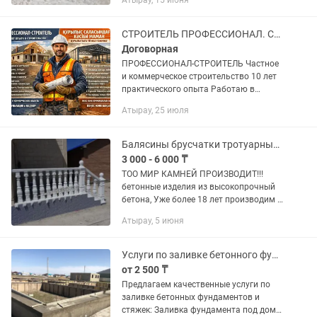
Атырау, 15 июня
СТРОИТЕЛЬ ПРОФЕССИОНАЛ. Строительство,Коммуникации,Инженерные сети,Заборы
Договорная
ПРОФЕССИОНАЛ-СТРОИТЕЛЬ Частное
и коммерческое строительство 10 лет
практического опыта Работаю в
строительстве более 10 лет. Реальный
Атырау, 25 июля
опыт на объектах — от частных домов
до коммерческих...
Балясины брусчатки тротуарные плитки в Атырау
3 000 - 6 000 ₸
ТОО МИР КАМНЕЙ ПРОИЗВОДИТ!!!
бетонные изделия из высокопрочный
бетона, Уже более 18 лет производим и
реализуем! Брусчатки около 33 видов
Атырау, 5 июня
и разных цветовых гаммах,
Тротуарные плитки, Декоративные...
Услуги по заливке бетонного фундамента и стяжки
от 2 500 ₸
Предлагаем качественные услуги по
заливке бетонных фундаментов и
стяжек: Заливка фундамента под дома,