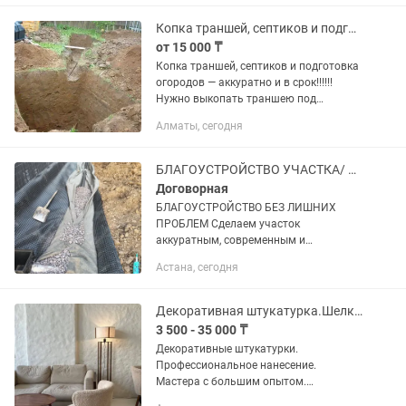
Внутренняя работа кроме обоев.
.Фасадные...
Копка траншей, септиков и подготовка огородов
от 15 000 ₸
Копка траншей, септиков и подготовка
огородов — аккуратно и в срок!!!!!!
Нужно выкопать траншею под
коммуникации, установить септик или
Алматы, сегодня
привести в порядок огороженный
участок? Выполним работу быстро,...
БЛАГОУСТРОЙСТВО УЧАСТКА/ Водопровод/Септик/Электричество/Планировка
Договорная
БЛАГОУСТРОЙСТВО БЕЗ ЛИШНИХ
ПРОБЛЕМ Сделаем участок
аккуратным, современным и
надёжным: Установка заборов
Астана, сегодня
Фундамент под ключ Мини-экскаватор
услуги Брусчатка и бетонные работы
Полное благоустройство...
Декоративная штукатурка.Шелк.Бетон.Зара.Венецианка под мрамор.Травертин.
3 500 - 35 000 ₸
Декоративные штукатурки.
Профессиональное нанесение.
Мастера с большим опытом.
Выполняем работы по декоративной