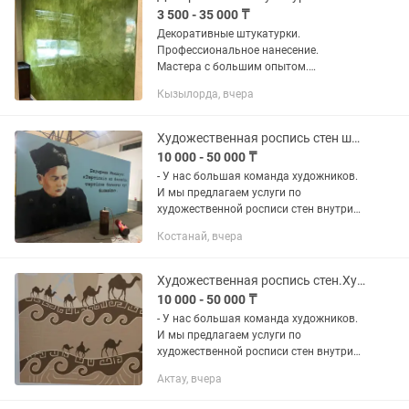
3 500 - 35 000 ₸
Декоративные штукатурки.
Профессиональное нанесение.
Мастера с большим опытом.
Выполняем работы по декоративной
Кызылорда, вчера
отделке стен и потолков: -венецианская
штукатурка под мрамор; -леонардо,...
Художественная роспись стен школ,садиков,ресторанов.Мурал.Художник.
10 000 - 50 000 ₸
- У нас большая команда художников.
И мы предлагаем услуги по
художественной росписи стен внутри
домов, квартир, ресторанов, бутиков,
Костанай, вчера
офисов, стен школ и детских садов и в
других помещениях. Роспись...
Художественная роспись стен.Художник.Мурал.Оформление стен школ,садиков.
10 000 - 50 000 ₸
- У нас большая команда художников.
И мы предлагаем услуги по
художественной росписи стен внутри
домов, квартир, ресторанов, бутиков,
Актау, вчера
офисов, стен школ и детских садов и в
других помещениях. Роспись...