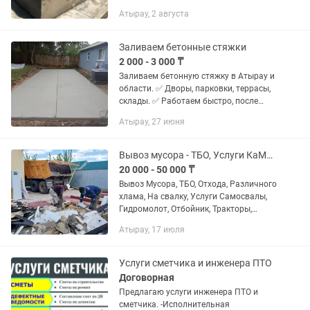
гаражи, сараи Выполнение стяжки
Атырау, 2 августа
полов любого типа (жилые и
коммерческие помещения)
Использование...
Заливаем бетонные стяжки
2 000 - 3 000 ₸
Заливаем бетонную стяжку в Атырау и
области. ✅ Дворы, парковки, террасы,
склады. ✅ Работаем быстро, после
себя оставляем чистоту. ✅ Опыт
Атырау, 27 июня
работы более 10 лет. Забудьте о
неровностях и трещинах! Мы...
Вывоз мусора - ТБО, Услуги КаМАЗ Самосвал, Доставка, ПГС, Щебень!
20 000 - 50 000 ₸
Вывоз Мусора, ТБО, Отхода, Различного
хлама, На свалку, Услуги Самосвалы,
Гидромолот, Отбойник, Тракторы,
Погрузчик, Грузчики! Демонтаж и снос
Атырау, 17 июля
дом зданий, базы, стяшки, бетонных,
звоните 24/7...
Услуги сметчика и инженера ПТО
Договорная
Предлагаю услуги инженера ПТО и
сметчика. -Исполнительная