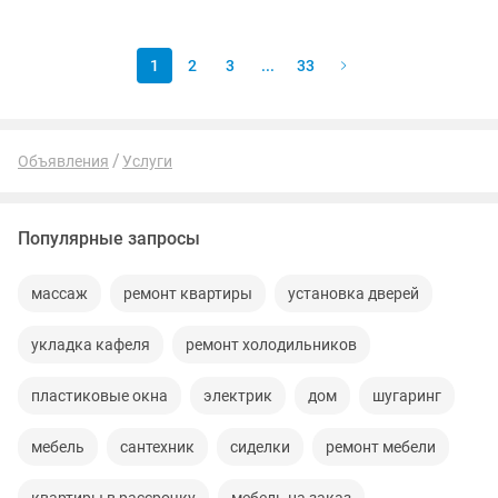
других помещениях. Роспись...
1
2
3
...
33
Объявления
Услуги
Популярные запросы
массаж
ремонт квартиры
установка дверей
укладка кафеля
ремонт холодильников
пластиковые окна
электрик
дом
шугаринг
мебель
сантехник
сиделки
ремонт мебели