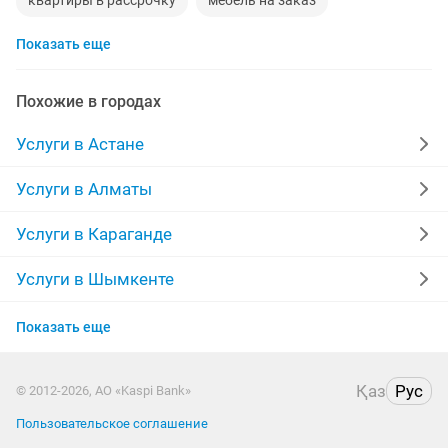
квартиры в рассрочку
мебель на заказ
Показать еще
установка кондиционеров
кредиты
москитные сетки
ремонт окон
ворота
Похожие в городах
ремонт стиральных машин
диван
манипулятор
Услуги в Астане
реставрация мебели
прихожая
двери
Услуги в Алматы
ремонт
компьютер
кухни
квартира
Услуги в Караганде
дизайн
материнская плата
уборка квартир
Услуги в Шымкенте
Услуги в Усть-Каменогорске
укладка ламината
фотограф
шкаф
камаз
Показать еще
Услуги в Костанае
Қаз
Рус
© 2012-2026, АО «Kaspi Bank»
Услуги в Таразе
Пользовательское соглашение