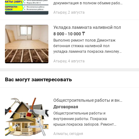
документация в полном объеме работ
(аср+сертификаты, журнал
Атырау, 2 августа
производства работ, журнал бетонных
работ, сварочных работ). -
КОРРЕКТИРОВКА...
Укладка ламината наливной пол
8 000 - 10 000 ₸
Выполню ремонт полов Демонтаж
бетонная стяжка наливной пол
укладка ламината покраска линолеум .
Работаем быстро и качественно .
Атырау, 4 августа
Вас могут заинтересовать
Общестроительные работы и внутренние работы
Договорная
Общестроительные работы и
внутренние работы. Покраска
крыши.покраска заборов. Ремонт
крыши.ремонт заборов Обшивка
Алматы, сегодня
утепление стен. Потолков. Сантехника.