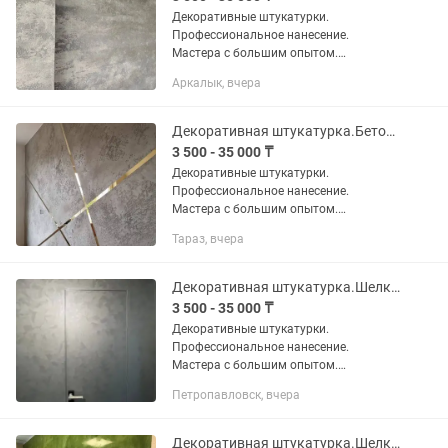
Декоративные штукатурки.
Профессиональное нанесение.
Мастера с большим опытом.
Выполняем работы по декоративной
Аркалык, вчера
отделке стен и потолков: -венецианская
штукатурка под мрамор; -леонардо,...
Декоративная штукатурка.Бетон.Зара.Шелк.Травертин.
3 500 - 35 000 ₸
Декоративные штукатурки.
Профессиональное нанесение.
Мастера с большим опытом.
Выполняем работы по декоративной
Тараз, вчера
отделке стен и потолков: -венецианская
штукатурка под мрамор; -леонардо,...
Декоративная штукатурка.Шелк.Венецианка под мрамор.Бетон.Зара.
3 500 - 35 000 ₸
Декоративные штукатурки.
Профессиональное нанесение.
Мастера с большим опытом.
Выполняем работы по декоративной
Петропавловск, вчера
отделке стен и потолков: -венецианская
штукатурка под мрамор; -леонардо,...
Декоративная штукатурка.Шелк.Бетон.Зара.Травертин.Венецианка.