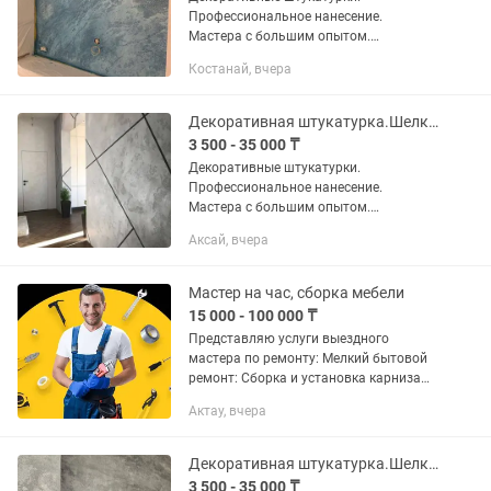
Профессиональное нанесение.
Мастера с большим опытом.
Выполняем работы по декоративной
Костанай, вчера
отделке стен и потолков: -венецианская
штукатурка под мрамор; -леонардо,...
Декоративная штукатурка.Шелк.Бетон.Травертин Венецианка под мрамор.
3 500 - 35 000 ₸
Декоративные штукатурки.
Профессиональное нанесение.
Мастера с большим опытом.
Выполняем работы по декоративной
Аксай, вчера
отделке стен и потолков: -венецианская
штукатурка под мрамор; -леонардо,...
Мастер на час, сборка мебели
15 000 - 100 000 ₸
Представляю услуги выездного
мастера по ремонту: Meлкий бытовoй
ремонт: Сбopкa и устaнoвка кaрнизa
Cбoрка и устaнoвка гардин Рeмoнт
Актау, вчера
каpнизoв и гардин Сбoркa и установкa
TВ кpанштeйнa Монтаж...
Декоративная штукатурка.Шелк.Травертин.Зара.Бетон.
3 500 - 35 000 ₸