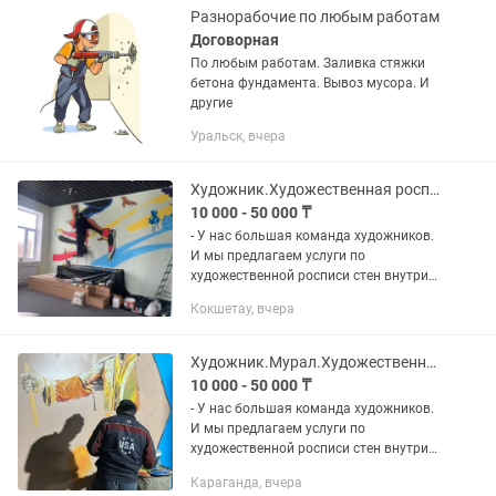
Разнорабочие по любым работам
Договорная
По любым работам. Заливка стяжки
бетона фундамента. Вывоз мусора. И
другие
Уральск, вчера
Художник.Художественная роспись стен школ,садиков,ресторанов.Мурад.
10 000 - 50 000 ₸
- У нас большая команда художников.
И мы предлагаем услуги по
художественной росписи стен внутри
домов, квартир, ресторанов, бутиков,
Кокшетау, вчера
офисов, стен школ и детских садов и в
других помещениях. Роспись...
Художник.Мурал.Художественная роспись стен школ,ресторанов,домов.
10 000 - 50 000 ₸
- У нас большая команда художников.
И мы предлагаем услуги по
художественной росписи стен внутри
домов, квартир, ресторанов, бутиков,
Караганда, вчера
офисов, стен школ и детских садов и в