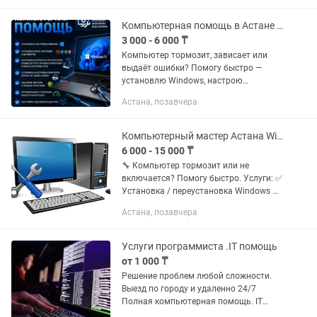
— Игровые компьютеры под любой...
Компьютерная помощь в Астане Выезд и удалённо
3 000 - 6 000 ₸
Компьютер тормозит, зависает или
выдаёт ошибки? Помогу быстро —
установлю Windows, настрою
программы, подключу интернет и
Астана, позавчера
принтеры. Работаю вечером и в
выходные. ✔ Установка и настройка
Windows ✔...
Компьютерный мастер Астана Windows, настройка, выезд
6 000 - 15 000 ₸
🔧 Компьютер тормозит или не
включается? Помогу быстро. Услуги: ✅
Установка / переустановка Windows ✅
Драйвера, Office, нужные программы ✅
Астана, позавчера
Настройка Wi-Fi, роутеров, интернета ✅
Удаление вирусов ✅...
Услуги программиста .IT помощь
от 1 000 ₸
Решение проблем любой сложности.
Выезд по городу и удаленно 24/7
Полная компьютерная помощь. IT
услуги. Вызов айтишника |