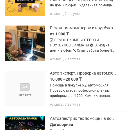
НАСТРОЙКА ПК И НОУТБУКОВ Выезд
на дом и в офис | Удаленная помощь
онлайн Оперативно решаем любые
Алматы, 7 августа
проблемы с компьютерами,
ноутбуками и офисной техникой.
Работаем с...
Ремонт компьютеров и ноутбуков Алматы Windows, Office Айтишник Программист
от 1 000 ₸
💻 РЕМОНТ КОМПЬЮТЕРОВ И
НОУТБУКОВ В АЛМАТЫ 🏠 Выезд на
дом и в офис 🛠 Опыт работы более 8
лет ✅ Гарантия на выполненные
Алматы, 7 августа
работы 💰 Стоимость согласовывается
ДО начала ремонта Компьютер
тормозит,...
Авто эксперт. Проверка автомобиля перед покупкой
10 000 - 20 000 ₸
Помощь в покупке б.у. автомобиля.
Проверю кузов профессиональным
прибором etarri 700. Компьютерная
диагностика сканером launch x430 pro.
Алматы, 7 августа
Проверка по базам вин кода. Проверка
на изменение вин кода....
Автоэлектрик тех помощь на дороге
Договорная