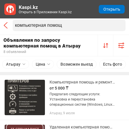
Kaspi.kz
Открыть
Открыть в Приложении Kaspi.kz
Объявления по запросу
компьютерная помощ в Атырау
8 объявлений
Атырау
Цена
Возможен выезд
Есть фото
Компьютерная помощь и ремонт принтеров
от 5 000 ₸
Предлагаю следующие услуги:
Установка и переустановка
операционных систем (Windows, Linux и
др.) Установка и настройка драйверов
Атырау, 9 июля
Оптимизация системы и повышение
производительности Ремонт и...
Удаленная компьютерная помощь. IT услуги. Айтишник / программист