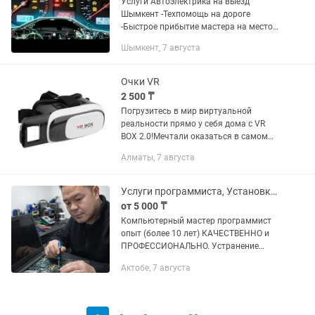
Услуги Автоэлектрика на выезд
Шымкент -Техпомощь на дороге
-Быстрое прибытие мастера на место
поломки вашего автомобиля.
Шымкент, 7 августа
-Компьютерная диагностика. -Поиск
неисправности электрооборудования...
Очки VR
2 500 ₸
Погрузитесь в мир виртуальной
реальности прямо у себя дома с VR
BOX 2.0!Мечтали оказаться в самом
центре событий любимого фильма или
Алматы, 7 августа
прочувствовать сюжет игры на 100%?
Очки VR BOX 2.0 (+ беспроводной...
Услуги программиста, Установка программ
от 5 000 ₸
Компьютерный мастер программист
опыт (более 10 лет) КАЧЕСТВЕННО и
ПРОФЕССИОНАЛЬНО. Устранение
любых проблем с Вашим компьютером
Актобе, 7 августа
/ ноутбуком. НИЗКИЕ цены, БЫСТРЫЙ
выезд. БЕЗ ВЫХОДНЫХ. - Делаем...