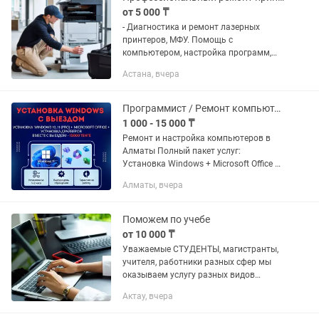
от 5 000 ₸
- Диагностика и ремонт лазерных
принтеров, МФУ. Помощь с
компьютером, настройка программ,
установка драйверов. - Диагностика и
Астана, вчера
ремонт ПК, ноутбуков, мониторов. Теги:
ремонт принтеров, ремонт...
Программист / Ремонт компьютеров, ноутбуков / Установка Windows
1 000 - 15 000 ₸
Ремонт и настройка компьютеров в
Алматы Полный пакет услуг:
Установка Windows + Microsoft Office +
драйверы + базовая настройка +
Алматы, вчера
антивирус Стоимость: 15 000 тенге
Выезд на дом или в офис Время...
Поможем по учебе
от 10 000 ₸
Уважаемые СТУДЕНТЫ, магистранты,
учителя, работники разных сфер мы
оказываем услугу разных видов
научных и письменных работ:
Актау, вчера
1).Контрольная работа (помощь по
учебе, по экзаменам) 2).Эссе, статья,...