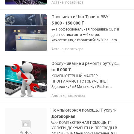
Астана, позавчера
программиста 1. Переустановка
Windows; 2. Установка драйверов; 3.
Установка,...
Прошивка и Чип-Тюнинг ЭБУ
5 000 - 150 000 ₸
🚗 Профессиональная прошивка ЭБУ и
диагностика авто — быстро,
качественно, с гарантией! 🔧 У вашего
автомобиля проблемы с расходом
Астана, позавчера
топлива, потерей мощности или
ошибками двигателя? Решим это с
помощью...
Обслуживание и ремонт ноутбуков и компьютеров
от 5 000 ₸
КОМПЬЮТЕРНЫЙ МАСТЕР |
ПРОГРАММИСТ 1С | ОБУЧЕНИЕ
Здравствуйте! Меня зовут Rustem
Bekyshov Более 10 лет помогаю людям
Алматы, позавчера
и компаниям решать вопросы,
связанные с компьютерами,
программами, 1С и...
Компьютерная помощь.IT услуги
Договорная
💻✨ КОМПЬЮТЕРНАЯ ПОМОЩЬ, IT-
УСЛУГИ, ДОКУМЕНТЫ И ПЕРЕВОДЫ В
АСТАНЕ ✨📝 Меня зовут Наталья. Я IT-