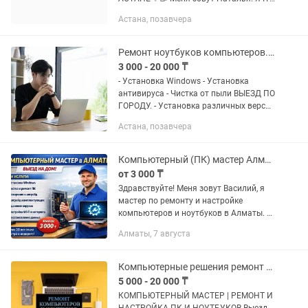
специалист и системный
Астана, позавчера
администратор с опытом работы
более 15 лет. Помогаю частным
клиентам,...
Ремонт ноутбуков компьютеров. Установка Windows Виндовс Виндоус.Программист
3 000 - 20 000 ₸
- Установка Windоws - Установка
антивируса - Чистка от пыли ВЫЕЗД ПО
ГОРОДУ. - Установка различных версий
Windоws (7, 10, 11) - Установка
Астана, позавчера
драйверов. - Установка офисных
программ (Wоrd, Ехсеl,...
Компьютерный (ПК) мастер Алматы. Выезд на дом
от 3 000 ₸
Здравствуйте! Меня зовут Василий, я
мастер по ремонту и настройке
компьютеров и ноутбуков в Алматы. 🔧
Чем могу помочь: Установка Windows
Алматы, 7 августа
(чистая, без лишних программ).
Настройка компьютера “под...
Компьютерные решения ремонт установка
5 000 - 20 000 ₸
КОМПЬЮТЕРНЫЙ МАСТЕР | РЕМОНТ И