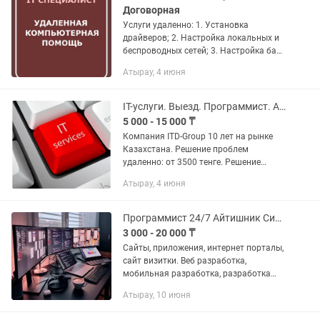
Договорная
Услуги удаленно: 1. Установка
драйверов; 2. Настройка локальных и
беспроводных сетей; 3. Настройка банк
клиентов. (, и др.); 4. Настройка МФУ,
Атырау, 4 июня
принтеров, сканеров, факсов, Web-
камер; 5. Сброс...
IT-услуги. Выезд. Программист. Айтишник. Компьютерная помощь
5 000 - 15 000 ₸
Компания ITD-Group 10 лет на рынке
Казахстана. Решение проблем
удаленно: от 3500 тенге. Решение
проблем с выездом: от 7500 тенге. IT
Атырау, 4 июня
специалисты с опытом работы помогут
решить проблемы связанные с...
Программист 24/7 Айтишник Системный администратор
3 000 - 20 000 ₸
Сайты, приложения, интернет порталы,
сайт визитки. Веб разработка,
мобильная разработка, разработка
ботов и автоматизация. Разработка
Атырау, 10 июня
API, Тестирование. Frontend, backend,
full stack, CMS...