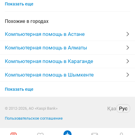
Показать еще
windows 7 ноутбук
программисты
установка windows 10
установка 1с
Похожие в городах
установка программ на компьютер
Компьютерная помощь в Астане
windows компьютер
роутер алтел
windows 10
Компьютерная помощь в Алматы
установка антивируса
компьютер выезд
Компьютерная помощь в Караганде
windows office
переустановка windows
драйвер
Компьютерная помощь в Шымкенте
Компьютерная помощь в Усть-Каменогорске
microsoft windows
госзакупки
Показать еще
Компьютерная помощь в Актобе
ремонт компьютеров ноутбуков
установка office
Қаз
Рус
© 2012-2026, АО «Kaspi Bank»
Компьютерная помощь в Актау
сборка пк
установка драйверов
Пользовательское соглашение
Компьютерная помощь в Таразе
ноутбук установка
договорная
ноутбук windows