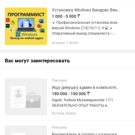
периферию и сетевое оборудование в
кратчайшие сроки по...
Установка Windows Виндовс Виндовс Ворд Офис Office Программы Программист ПК
1 000 - 5 000 ₸
🔹 Профессиональная установка всех
версий Windows (7/8/10/11) 👨💻 🔹
Оперативный выезд специалиста –
работаю без выходных! 🚘 🔹 Гарантия
Атырау, 7 июля
на все услуги – 1 год 💯 📌 Услуги: ✅
Установка Windows – все...
Вас могут заинтересовать
Реклама
Ищу девушку админ в компьютерный клуб на Кайым Мухамедханова 17/1
180 000 - 190 000 ₸
Адрес: Кайым Мухамедханова 17/1
ОБЯЗАТЕЛЬНО ОПЫТ РАБОТЫ в
компьютерном клубе, если нет не
Астана, вчера
обращаться. Ищу девушку админ на
дневную смену с 08:00-20:00, график
2/2 Зарплата за смену 9000 + % от...
Реклама
Воспитатель в группу с казахским языком обучения