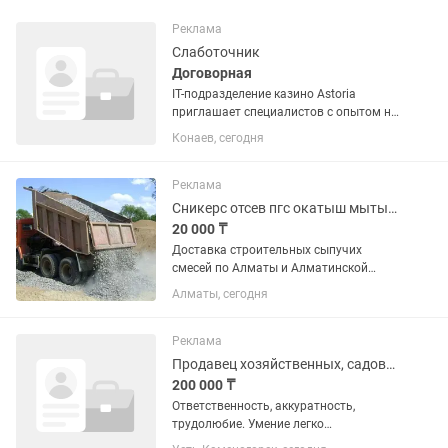
Реклама
Слаботочник
Договорная
IT-подразделение казино Astoria
приглашает специалистов с опытом на
должность Слаботочник. Обязанности:
Конаев, сегодня
Монтаж ремонт слаботочных систем
Мелкий ремонт, Пайка, Обжатие
кабеля,...
Реклама
Сникерс отсев пгс окатыш мытый песок бархан Балласт камень гпс отсев
20 000 ₸
Доставка строительных сыпучих
смесей по Алматы и Алматинской
области 1. Песок (обогащенный и
Алматы, сегодня
барханный) 2. Щебень (мелкий,
средний, крупный) 3. Отсев 4. ПГС
(песчано-гравийная смесь) 5. Балласт
Реклама
6....
Продавец хозяйственных, садовых, строительных(мелкий ремонт) материалов.
200 000 ₸
Ответственность, аккуратность,
трудолюбие. Умение легко
обучаться.Без вредных