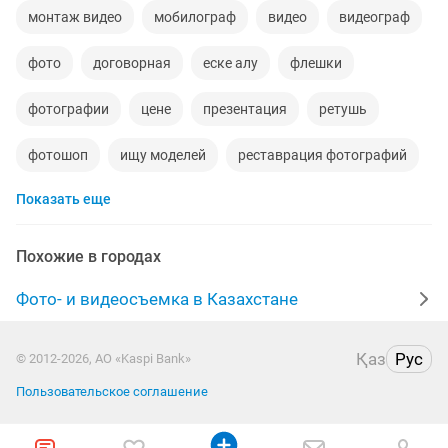
монтаж видео
мобилограф
видео
видеограф
фото
договорная
еске алу
флешки
фотографии
цене
презентация
ретушь
фотошоп
ищу моделей
реставрация фотографий
Показать еще
фильмы
мобилограф для
работа договорная
love story
видеокассеты
услуги фотографа
Похожие в городах
фото видео
видео шоу
фотограф видеограф
Фото- и видеосъемка в Казахстане
4к
видеоролики
фото услуги
алу
Қаз
Рус
© 2012-2026, АО «Kaspi Bank»
видео съемки
видео слайд
оплата
Пользовательское соглашение
мобилогрф
времена
мобилограф видео