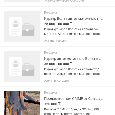
Усть-Каменогорск, сегодня
привычек(курение) женщина.Просьба
звонить на ,на письма отвечать не
когда. Возраст от 30 до 55.
Реклама
Обращаться :
Курьер Вольт авто/ мото/вело г. Астана
25 000 - 60 000 ₸
Ищем курьеров Вольт на авто/вело/
мото в г. Астана 🚚 Что мы предлагаем:
🔻Доставка заказов от ресторанов до
Астана, сегодня
клиента, лекарства из аптек, мелкие
посылки. 💰Оплата до тенге/ смена (за
8 часов в среднем)...
Реклама
Курьер авто/мото/вело Вольт в г. Алматы
35 000 - 60 000 ₸
Ищем курьеров Вольт на авто/мото/
вело в г. Алматы🚚 Что мы предлагаем:
🔻Доставка заказов от ресторанов до
Алматы, сегодня
клиента, мелкие посылки, лекарства с
аптек. 💰Оплата до тенге в день +
чаевые; ⏰Выплаты БЕЗ...
Реклама
Продам костюм CRIME от бренда Octave999
120 000 ₸
Костюм CRIME от бренда OCTAVE999 в
серо-желтым цвете. Состояние