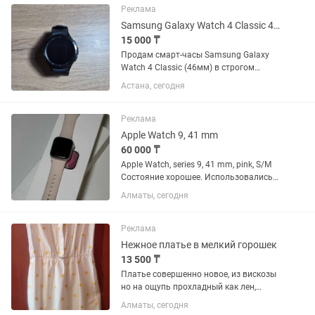
декоративными растениями. - В
Реклама
зимний период-...
Samsung Galaxy Watch 4 Classic 46mm, Черные
15 000 ₸
Продам смарт-часы Samsung Galaxy
Watch 4 Classic (46мм) в строгом
черном цвете. Модель с крутым
Астана, сегодня
крутящимся безелем, смотрится на
руке отлично. Состояние: Б/у.
Технически всё работает идеально
Реклама
(пульс,...
Apple Watch 9, 41 mm
60 000 ₸
Apple Watch, series 9, 41 mm, pink, S/M
Состояние хорошее. Использовались
каждый день, на протяжении 1,5 лет
Алматы, сегодня
Все в комплекте. На часах есть мелкие
царапки, на фото показала. Заряда
хватает на целый...
Реклама
Нежное платье в мелкий горошек
13 500 ₸
Платье совершенно новое, из вискозы
но на ощупь прохладный как лен,
изделие на пуговицах спереди
Алматы, сегодня
воротник стойка , но можно отложить,