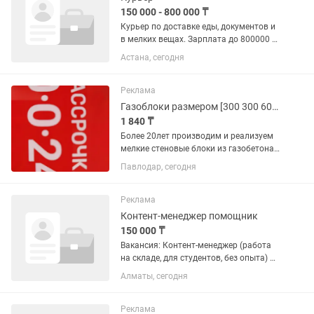
150 000 - 800 000 ₸
Курьер по доставке еды, документов и
в мелких вещах. Зарплата до 800000 тг
(яндекс еда)
Астана, сегодня
Реклама
Газоблоки размером [300 300 600].Рассрочка через Каспибанк.
1 840 ₸
Более 20лет производим и реализуем
мелкие стеновые блоки из газобетона
плотностью Д600,Д700.Материал
Павлодар, сегодня
ежегодно сертифицируется.При
покупке возможна рассрочка через
Каспибанк.
Реклама
Контент-менеджер помощник
150 000 ₸
Вакансия: Контент-менеджер (работа
на складе, для студентов, без опыта) 📍
Локация: метро Алатау 🕒 График:
Алматы, сегодня
Полный рабочий день Ищем
помощника-контент-менеджера.
Работа отлично подойдет студентам
Реклама