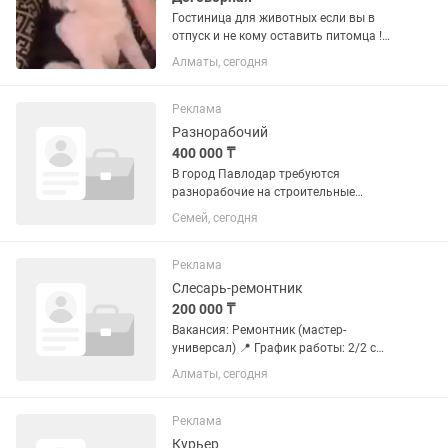
Гостиница для животных если вы в
отпуск и не кому оставить питомца !
Звоните! Ни каких клеток! Квартира
Алматы, сегодня
условия домашние питомцы 1 или
самое много 2! Прогулки 4-5 раз рядом
большой парк ! Корм ваш!...
Реклама
Разнорабочий
400 000 ₸
В город Павлодар требуются
разнорабочие на строительные
работы. Требования: Возраст от 18 лет
Семей, сегодня
и старше; Ответственность и желание
работать; Умение работать с
электроинструментами (шуруповёрт,...
Реклама
Слесарь-ремонтник
200 000 ₸
Вакансия: Ремонтник (мастер-
универсал) 📍 График работы: 2/2 с
9:00 до 18:00 (15 смен в месяц) 💰
Алматы, сегодня
Заработная плата: 200 000 тг на руки
Приглашаем в команду ремонтника
(мастера-универсала) для...
Реклама
Курьер