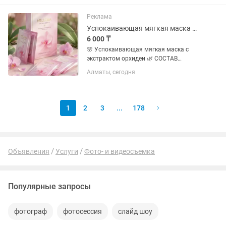
прямой крой на поясе мелкая резинка ,
есть пояс 46 размер , длина...
Реклама
Успокаивающая мягкая маска Маска Mellora
6 000 ₸
🌸 Успокаивающая мягкая маска с
экстрактом орхидеи 🌿 СОСТАВ
Основные компоненты: Вода Глицерин
Алматы, сегодня
Пропиленгликоль Экстракт спирулины
(Spirulina Maxima) 1,2-гександиол п-
гидроксиацетофенон ...
1
2
3
...
178
Объявления
Услуги
Фото- и видеосъемка
Популярные запросы
фотограф
фотосессия
слайд шоу