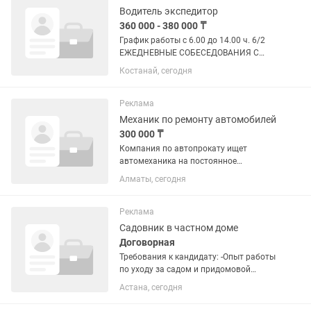
и...
Водитель экспедитор
360 000 - 380 000 ₸
График работы с 6.00 до 14.00 ч. 6/2
ЕЖЕДНЕВНЫЕ СОБЕСЕДОВАНИЯ С
10:00 ДО 12:00. АДРЕС:
Костанай, сегодня
УЛ.КАРБЫШЕВА 16/1 ПЕКАРНЯ
"ДАСТАРХАН НАН". На руки чистыми
от 370 тысяч тенге!!!! Обязанности: 1.
Реклама
Управление...
Механик по ремонту автомобилей
300 000 ₸
Компания по автопрокату ищет
автомеханика на постоянное
сотрудничество. Обязанности:
Алматы, сегодня
Техническое обслуживание
автомобилей автопроката.
Проведение мелкого и текущего
Реклама
ремонта. Диагностика...
Садовник в частном доме
Договорная
Требования к кандидату: -Опыт работы
по уходу за садом и придомовой
территорией. - Знание основных
Астана, сегодня
правил ухода за деревьями,
кустарниками, газоном и