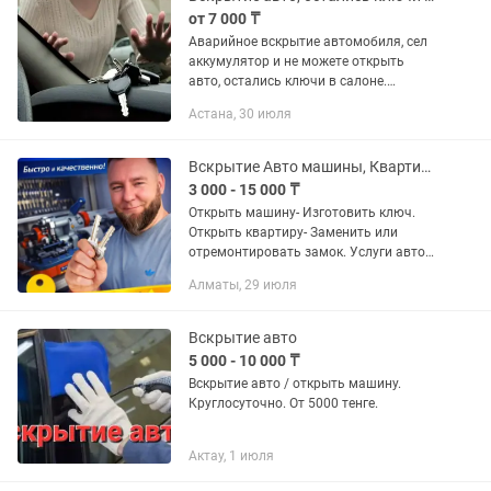
от 7 000 ₸
Аварийное вскрытие автомобиля, сел
аккумулятор и не можете открыть
авто, остались ключи в салоне.
Звоните пишите приедем найдем
Астана, 30 июля
оптимальный вариант вскрытия
вашей машины
Вскрытие Авто машины, Квартиры Аккуратно с гарантией быстро не дорого
3 000 - 15 000 ₸
Открыть машину- Изготовить ключ.
Открыть квартиру- Заменить или
отремонтировать замок. Услуги авто
электрика: Компьютерная
Алматы, 29 июля
диагностика, ремонт и установка авто
сигнализации и многое другое... По
всем...
Вскрытие авто
5 000 - 10 000 ₸
Вскрытие авто / открыть машину.
Круглосуточно. От 5000 тенге.
Актау, 1 июля