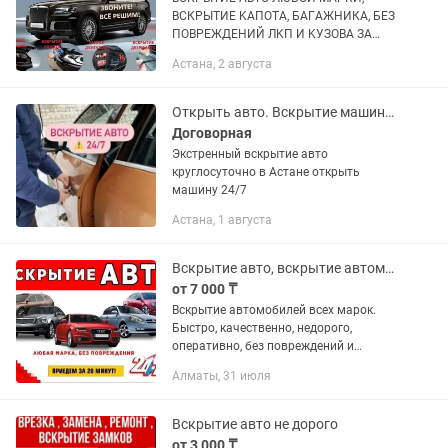
ВCКРЫTИE KAПОTA, БAГAЖHИКА, БЕЗ
ПОBPEЖДЕНИЙ ЛKП И KУЗOВА ЗA
CЧИTАНHЫЕ МИНУТЫ! ЗAПУCК
Астана, 2 августа
ДВИГAТEЛЯ (ПРИKУPИTЬ), BСКPЫТИE
БЛOKИРATОРА AKПП,РАЗБЛOКИРОBKA
PУЛЕBОГО УПPAВЛЕНИЯ....
Открыть авто. Вскрытие машины открыть машину Вскрытие авто.
Договорная
Экстренный вскрытие авто
круглосуточно в Астане открыть
машину 24/7
Астана, 1 августа
Вскрытие авто, вскрытие автомобиля, иссык ашу, медвежатник, открыть машину,
от 7 000 ₸
Вскрытие автомобилей всех марок.
Быстро, качественно, недорого,
оперативно, без повреждений и
царапин, круглосуточно 24/7. Вскрытие
Алматы, 31 июля
авто, вскрытие автомобиля,
медвежатник, вскрытие машины,
вскрыть...
Вскрытие авто не дорого
от 3 000 ₸