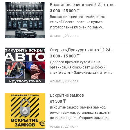
Восстановление ключей Изготовление Ремонт Прошивка ключа Вскрытие Авто
3 000 - 25 000 ₸
Восстановление автомобильных
ключей Восстановление пульта
Изготовление ключей по замку
Изготовление дубликатов
Алматы, 28 июля
Изготовление пульта
Перепрограммирование Прошивка Всё
что связано с Автомобильными...
Открыть,Прикурить Авто 12-24 Вольт
3 000 - 15 000 ₸
Доброго времени суток! Наша
организация оказывает широкий
спектр услуг: - Запускаем двигатели
профессиональным оборудованием.
Алматы, 28 июля
Как говорится в народе "прикурим"
любой мотор.12/24 Вольт - Фуры,...
Вскрытие замков
от 500 ₸
Вскрытие замков, замена замков,
ремонт замков, установка замков в
день обращения! Откроем замок в
квартире, автомобиле, гараже, сейфе,
Алматы, 27 июля
офисе! Сохраним целостность двери и