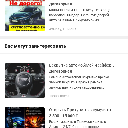
Договорная
Машина Есигин ашып беру тез Арада
кабарласыныздар. Вскрытие дверей
авто бе взлома Аккуратно без
Царапины откроем двери любой марки
Атырау, 13 июня
авто и квартиры если потеряли ключи
или же ключ остался в машине или...
Вас могут заинтересовать
Вскрытие автомобилей и сейфов плотник врезка замков замена автостекол
Договорная
Замена автостекол Вскрытие врезка
замков Вскрытие врезка ремонт
замков плотницкие сердцевины
установка межкомнатных дверей
Тараз, вчера
Качественно и недорого Стаж более 30
лет Служба аварийного вскрытия...
Открыть Прикурить аккумулятор машину Вскрытие авто замков Алматы 24/7
3 500 - 15 000 ₸
Вскрытие авто и Прикурить авто в
Алматы 24/7. Срочно откроем