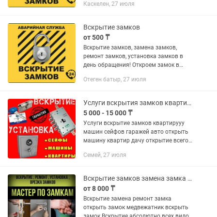
Каскелен, 27 июля
офисе! Сохраним целостность двери и
работоспособность...
Вскрытие замков
от 500 ₸
Вскрытие замков, замена замков,
ремонт замков, установка замков в
день обращения! Откроем замок в
квартире, автомобиле, гараже, сейфе,
Отеген батыр, 27 июля
офисе! Сохраним целостность двери и
работоспособность...
Услуги вскрытия замков квартир машин авто сейфов медвежатник откроет дверь
5 000 - 15 000 ₸
Услуги вскрытие замков квартирууу
машин сейфов гаражей авто открыть
машину квартир дачу открытие всего
где имеются замок.
Семей, 27 июля
Вскрытие замков замена замка взлом сейфа вскрытие авто медвежатник
от 8 000 ₸
Вскрытие замена ремонт замка
открыть замок медвежатник вскрыть
замок Вскрытие абсолютно всех видов