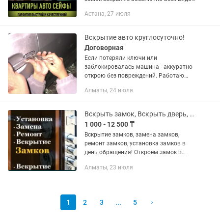
замков! Замена замков, сердцевин,
Астана, 27 июля
ручек. Огромный ассортимент!
Круглосуточно 24/7 Вскрытие...
Вскрытие авто круглосуточно!
Договорная
Если потеряли ключи или
заблокировалась машина - аккуратно
открою без повреждений. Работаю
24/7, приезжаю быстро. Любые марки
Алматы, 24 июля
и модели Без царапин и повреждений
Честные цены Звоните круглосуточно!
Вскрыть замок, Вскрыть дверь, Открыть дверь, Медвежатник Алматы
1 000 - 12 500 ₸
Вскрытие замков, замена замков,
ремонт замков, установка замков в
день обращения! Откроем замок в
квартире, в офисе и т.д Сохраним
Алматы, 23 июля
целостность двери и
работоспособность замков. При
замене и...
1
2
3
...
5