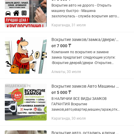
Вскрытие авто не дорого - Открыть
машину быстро - Машина
захлопнулась - служба вскрытия авто -
аккуратно без повреждений - ремонт
Караганда, 31 июля
авто замков - Восстановление ключей
авто
Вскрытие замков/замка/двери/дверь/квартир/авто/машин/сейфа/медвежатник
от 7 000 ₸
Компания по вскрытию и замене
замка предлагает следующие услуги:
-Вскрытие дверей/двери -Открытие
замков/замка -Вскрытие/открытие
Алматы, 30 июля
авто/автомобилей/машин -Взлом всех
видов замков -Вскрытие...
Вскрытие замков Авто Машины Квартиры Гаражи Сейфы Установка замков
от 5 000 ₸
В НАЛИЧИИ ВСЕ ВИДЫ ЗАМКОВ
ГАРАНТИЯ Вскрытие
замков,авто,квартир,машин,гараж,откр
ыть дверь,установка замков 24/7
Караганда, 30 июля
Аварийное вскрытие замков,вскрытие
сейфов,вскрытие
автомобилей,вскрытие дверей в...
Вскрытие авто, остались ключи в машине, открыть машину