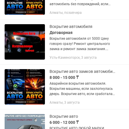
автомобиль без повреждений, если
закрылась машина или ключи
Алматы, позавчера
остались внутри. Также быстро
прикурим авто, если сел аккумулятор и
машина не...
Вскрытие автомобиля
Договорная
Вскрытие автомобиля от 5000 Цену
говорю сразу! Ремонт центрального
замка и ремонт замка зажигания.
Вскрытие автомобиля, открыть
Усть-Каменогорск, 3 августа
машину, открыть дверь авто, сел
аккумулятор машина не открывается,...
Вскрытие авто замков автомобиля открыть дверь вскрытие замков медвежатник
8 000 - 15 000 ₸
Аварийное вскрытие автомобиля.
Вскрытие машины, если захлопнулась
дверь. Вскрытие авто, если сработала
сигнализация. Открытие автомобиля
Алматы, 3 августа
при работающем двигателе. Все
работы выполняются аккуратно не...
Вскрытие авто
6 000 - 12 000 ₸
ВCКPЫТИE АВТО ЛЮБОЙ МAРKИ,