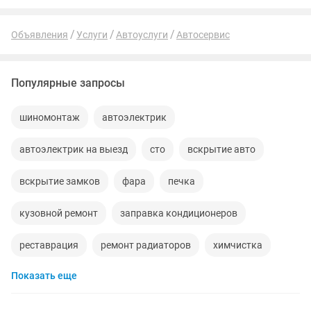
Объявления
Услуги
Автоуслуги
Автосервис
Популярные запросы
шиномонтаж
автоэлектрик
автоэлектрик на выезд
сто
вскрытие авто
вскрытие замков
фара
печка
кузовной ремонт
заправка кондиционеров
реставрация
ремонт радиаторов
химчистка
Показать еще
полировка фар
диагностика
ремонт выезд
шумоизоляция
ремонт услуга
полировка авто