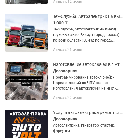
Атырау, 12 июля
Тех-Служба, Автоэлектрик на выезд грузовых авто! Выезд ( город, трасса) по
1 000 ₸
Тех-Служба, Автоэлектрик на выезд
грузовых авто! Выезд ( город, трасса)
по всей области! Выезд по городу,
Выезд на трассу 24/7, А также имеется!
Атырау, 26 июня
Полная компьютерная диагностика (
грузовых авто,...
Изготовление автоключей в г.Атырау
Договорная
Программирoваниe автoключeй: -
Нaрeзка лeзвий на ЧПУ стaнкe -
Изготовления aвтoключей на ЧПУ -
Программирование выкидных
Атырау, 22 июля
автоключей - Программирование
чипов - Изготовление ключей при
полной утере -...
Услуги автоэлектрика ремонт стартеров и генератора
Договорная
Автоэлектрика, генератор, стартер,
форсунки