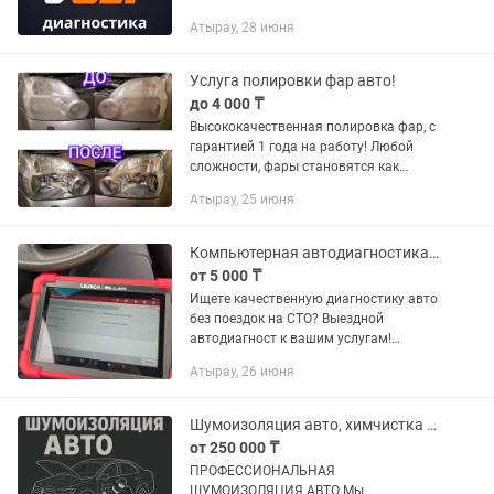
Атырау, 28 июня
Услуга полировки фар авто!
до 4 000 ₸
Высококачественная полировка фар, с
гарантией 1 года на работу! Любой
сложности, фары становятся как
новые с завода. Самые качественные
Атырау, 25 июня
материалы и эффективный подход к
каждым случаям!
Компьютерная автодиагностика с выездом / Профессиональный сканер
от 5 000 ₸
Ищете качественную диагностику авто
без поездок на СТО? Выездной
автодиагност к вашим услугам!
Выезжаю быстро в любую точку
Атырау, 26 июня
города. Работаю профессиональным
мультимарочным сканером
дилерского уровня...
Шумоизоляция авто, химчистка в подарок!
от 250 000 ₸
ПРОФЕССИОНАЛЬНАЯ
ШУМОИЗОЛЯЦИЯ АВТО Мы