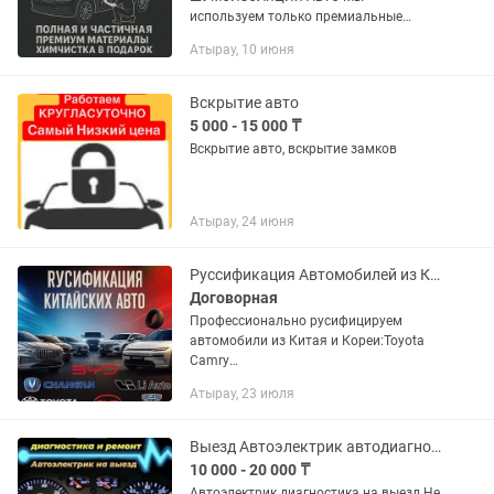
используем только премиальные
материалы и профессиональные
Атырау, 10 июня
технологии установки. • Полная или
частичная шумоизоляция: пол, двери,
крыша, арки и багажник. •...
Вскрытие авто
5 000 - 15 000 ₸
Вскрытие авто, вскрытие замков
Атырау, 24 июня
Руссификация Автомобилей из Китая,Америки и Кореи
Договорная
Профессионально русифицируем
автомобили из Китая и Кореи:Toyota
Camry
80,BMW,Changan,Geely,BYD,Deepal,Monza,
Атырау, 23 июля
Kia,Hyundai и другие.
-Меню,навигация,голосовой помощник-
полностью на русском -Установка...
Выезд Автоэлектрик автодиагностика
10 000 - 20 000 ₸
Автоэлектрик диагностика на выезд Не