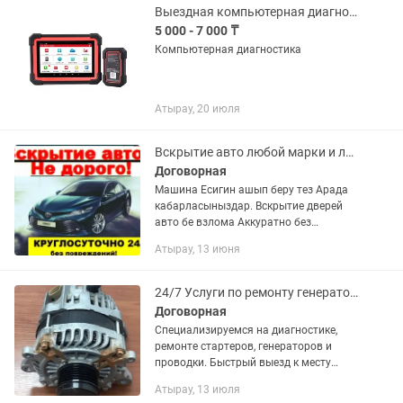
Выездная компьютерная диагностика на любые марки авто Launch x431 pro
5 000 - 7 000 ₸
Компьютерная диагностика
Атырау, 20 июля
Вскрытие авто любой марки и любой сложности! медвежатник
Договорная
Машина Есигин ашып беру тез Арада
кабарласыныздар. Вскрытие дверей
авто бе взлома Аккуратно без
Царапины откроем двери любой марки
Атырау, 13 июня
авто и квартиры если потеряли ключи
или же ключ остался в машине или...
24/7 Услуги по ремонту генераторов Автоэлектрик на выезд
Договорная
Специализируемся на диагностике,
ремонте стартеров, генераторов и
проводки. Быстрый выезд к месту
поломки. Ремонт любой сложности
Атырау, 13 июля
Любой марки авто ОПЛАТА На