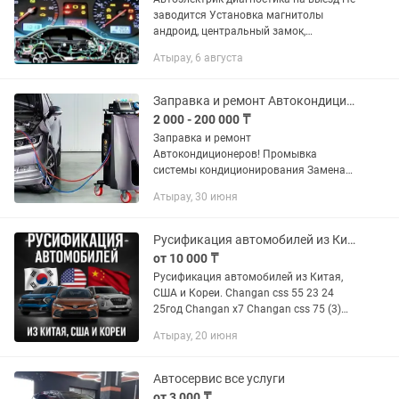
заводится Установка магнитолы
андроид, центральный замок,
парктроник. Замера компрессии Замер
Атырау, 6 августа
топливного давления
Дымогенератор... Стартер Генератор...
Заправка и ремонт Автокондиционеров!
2 000 - 200 000 ₸
Заправка и ремонт
Автокондиционеров! Промывка
системы кондиционирования Замена
компрессора Ремонт обмотки
Атырау, 30 июня
компрессора Переделывания с
клапанного на магнитный компрессор
Пайка радиатора и...
Русификация автомобилей из Китая, Америки и Китая
от 10 000 ₸
Русификация автомобилей из Китая,
США и Кореи. Changan css 55 23 24
25год Changan x7 Changan css 75 (3)
пока Changan x5 2023 2024 2025
Атырау, 20 июня
Monza Kia hyundai кореец китай
америка Gelly coolray Gelly...
Автосервис все услуги
от 3 000 ₸