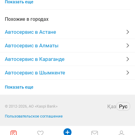
Показать еще
химчистка
полировка фар
диагностика
ремонт выезд
шумоизоляция
ремонт услуга
Похожие в городах
стекол
автоуслуги
ремонт генераторов
Автосервис в Астане
аргонная сварка
вскрытие
автомойки
Автосервис в Алматы
вождение
замена замков
Автосервис в Караганде
заправка автокондиционеров
катафалк
Автосервис в Шымкенте
Автосервис в Усть-Каменогорске
легковые автомобили
ремонт замка
Показать еще
Автосервис в Актобе
ремонт чистка
стартер генератор
Қаз
Рус
© 2012-2026, АО «Kaspi Bank»
Автосервис в Актау
технический осмотр
ремонт кузова
Пользовательское соглашение
Автосервис в Костанае
услуги водителя
детейлинг
коробка автомат