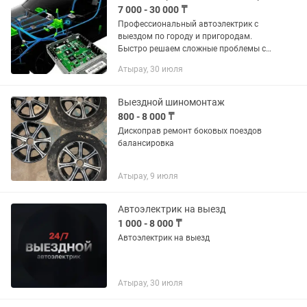
7 000 - 30 000 ₸
Профессиональный автоэлектрик с
выездом по городу и пригородам.
Быстро решаем сложные проблемы с
электроникой авто: Запуск двигателя
Атырау, 30 июля
Ремонт блоков управления: ECU, SRS,
BCM, иммобилайзер Прошивка и...
Выездной шиномонтаж
800 - 8 000 ₸
Дископрав ремонт боковых поездов
балансировка
Атырау, 9 июля
Автоэлектрик на выезд
1 000 - 8 000 ₸
Автоэлектрик на выезд
Атырау, 30 июля