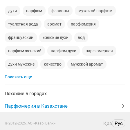
духи
парфюм
флаконы
мужской парфюм
туалетная вода
аромат
парфюмерия
французский
женские духи
вод
парфюм женский
парфюм духи
парфюмерная
духи мужские
качество
мужской аромат
Показать еще
платья
оригинал
муж
мужчинам
10 мл
верхний
набор
женщина
для мужчин
Похожие в городах
мужская
original
100 оригинал
парф
Парфюмерия в Казахстане
порфюм
бар
бренд
пар
запах
Қаз
Рус
© 2012-2026, АО «Kaspi Bank»