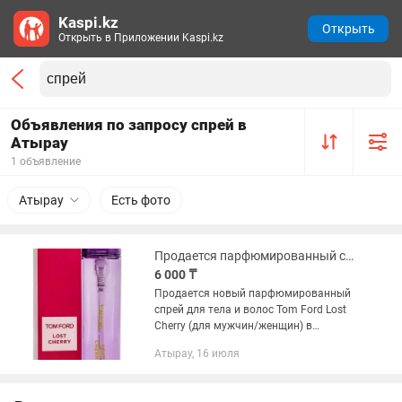
Kaspi.kz
Открыть
Открыть в Приложении Kaspi.kz
Объявления по запросу спрей в
Атырау
1 объявление
Атырау
Есть фото
Продается парфюмированный спрей Tom Ford Lost Cherry
6 000 ₸
Продается новый парфюмированный
спрей для тела и волос Tom Ford Lost
Cherry (для мужчин/женщин) в
прозрачном.фиолетовом.флаконе,
Атырау, 16 июля
80мл, в упаковке. Made in USA. Цена:
6000тг. Возможен торг.