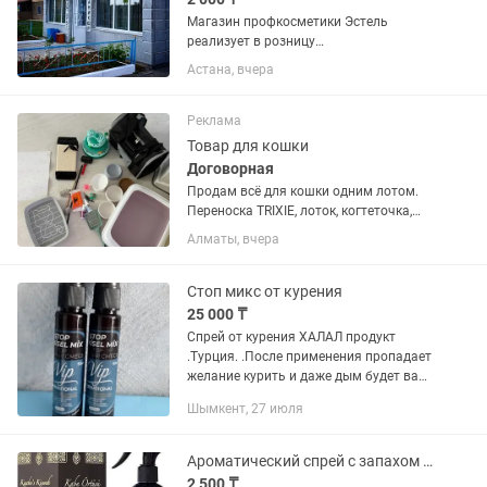
Магазин профкосметики Эстель
реализует в розницу
профессиональную продукцию для
Астана, вчера
волос: Шампуни Бальзамы маски
Спреи Масла Краски Смывку для волос
и т.д. . У нас самые дешевые цены на
Реклама
косметику...
Товар для кошки
Договорная
Продам всё для кошки одним лотом.
Переноска TRIXIE, лоток, когтеточка,
миски, коврик, игрушки, когтерез,
Алматы, вчера
салфетки и спреи. Всё в хорошем
состоянии, чистое и аккуратное.
Продаю, так как больше не...
Стоп микс от курения
25 000 ₸
Спрей от курения ХАЛАЛ продукт
.Турция. .После применения пропадает
желание курить и даже дым будет вам
противен.Лечит
Шымкент, 27 июля
бронхит,кашель.Состав
травяной.Применять 1 вспрыскивания
под язык.2 шт.флакона...
Ароматический спрей c запахом Кааба Kaaba Cover Scent ( Kaabe Ortusu Kokusu
2 500 ₸