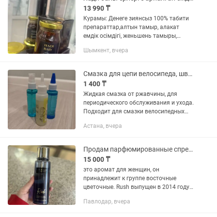
13 990 ₸
Курамы: Денеге зиянсыз 100% табити
препараттар,алтын тамыр, алакат
емдік осімдігі, женьшень тамыры,
дискорея тамыры, т.б.емдік есімдіктер
Шымкент, вчера
жане бугы муйізінін, кептірілген
элементтері косылган...
Смазка для цепи велосипеда, швейных машинок, машинок для стрижки
1 400 ₸
Жидкая смазка от ржавчины, для
периодического обслуживания и ухода.
Подходит для смазки велосипедных
цепей, подшипников, дверных замков и
Астана, вчера
бытовых швейных машин, машинок
для стрижки. Два варианта:...
Продам парфюмированные спрей Victoria Secret Rush
15 000 ₸
это аромат для женщин, он
принадлежит к группе восточные
цветочные. Rush выпущен в 2014 году.
средняя нота: Белые цветы; базовая
Павлодар, вчера
нота: Амбра. 250 ml