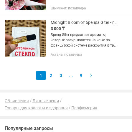
Шымкент, позавчера
Midnight Bloom от бренда Giter - парфюм пробник
3 000 ₸
Бренд Giter предлагает ароматы,
которые раскрываются на коже по
французской системе раскрытия в три
ноты и индивидуально на разной коже.
Астана, позавчера
Они созданы французскими
парфюмерами из сырья
премиального...
1
2
3
...
9
Объявления
Личные вещи
Товары для красоты и здоровья
Парфюмерия
Популярные запросы