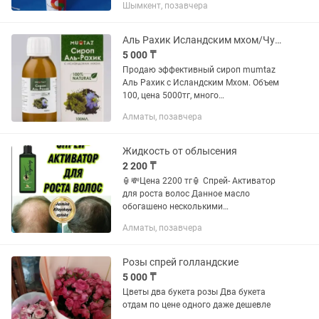
Шымкент, позавчера
Аль Рахик Исландским мхом/Чудо Масло/кашель/простудные заболевания/отзывы
5 000 ₸
Продаю эффективный сироп mumtaz
Аль Рахик с Исландским Мхом. Объем
100, цена 5000тг, много
положительных отзывов,по целебным
Алматы, позавчера
свойствам как Лимон!Так же есть Аль
Рахик против Короны 3500тг;спрей
для...
Жидкость от облысения
2 200 ₸
🏮💸Цена 2200 тг🏮 Спрей- Активатор
для роста волос Данное масло
обогашено несколькими
натуральными питательными
Алматы, позавчера
ингредиентами, которые проникают в
корни волос , Восстанавливают и
активируют...
Розы спрей голландские
5 000 ₸
Цветы два букета розы Два букета
отдам по цене одного даже дешевле