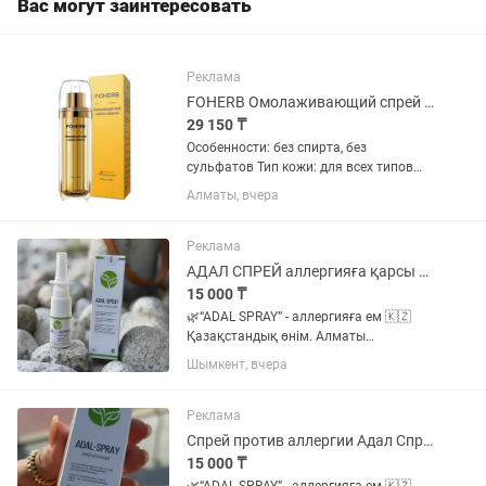
Вас могут заинтересовать
Реклама
FOHERB Омолаживающий спрей с лифтинг эффектом, 120 мл
29 150 ₸
Особенности: без спирта, без
сульфатов Тип кожи: для всех типов
кожи, для жирной кожи, для
Алматы, вчера
комбинированной кожи, для сухой
кожи, для чувствительной кожи Страна
производства:...
Реклама
АДАЛ СПРЕЙ аллергияға қарсы спрей
15 000 ₸
🌿“ADAL SPRAY” - аллергияға ем 🇰🇿
Қазақстандық өнім. Алматы
қаласында шығады 🏕️Таза табиғи
Шымкент, вчера
өнім, құрамында синтетика, химия
және гармон ЖОҚ!!! 🧾Құрамы: қара
зере майы, витграс және зәм зәм суы.
Реклама
Көлемі:...
Спрей против аллергии Адал Спрей
15 000 ₸