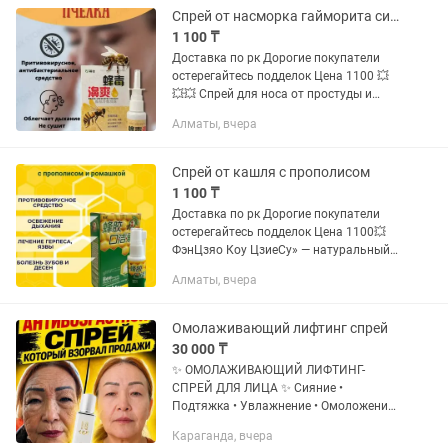
Спрей от насморка гайморита синусита
1 100 ₸
Доставка по рк Дорогие покупатели
остерегайтесь подделок Цена 1100 💥
💥💥 Спрей для носа от простуды и
насморка иммет антимикробный и
Алматы, вчера
противовирусный эффект широкого
действия. Отличительными...
Спрей от кашля с прополисом
1 100 ₸
Доставка по рк Дорогие покупатели
остерегайтесь подделок Цена 1100💥
ФэнЦзяо Коу ЦзиеСу» — натуральный и
эффективный спрей для горла на
Алматы, вчера
основе прополиса. Обладает
выраженными дезинфицирующими,...
Омолаживающий лифтинг спрей
30 000 ₸
✨ ОМОЛАЖИВАЮЩИЙ ЛИФТИНГ-
СПРЕЙ ДЛЯ ЛИЦА ✨ Сияние •
Подтяжка • Увлажнение • Омоложение
Хотите, чтобы кожа выглядела моложе,
Караганда, вчера
свежее и ухоженнее уже через