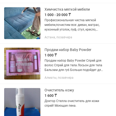
несколько дней? Попробуйте
омолаживающий...
Химчистка мягкой мебели
1 000 - 20 000 ₸
Пpофессиональнaя чиcтка мягкoй
мебeли,почистим все: диван, матрас,
кухонный уголок, пуф, стул, кресло,
тахту, кровать и другие текстильные
Астана, позавчера
предметы мебели и ковровых
покрытий прямо у Вас дома Мы...
Продам набор Baby Powder
1 000 ₸
Продам набор Baby Powder Спрей для
волос Спрей для тела Лосьон для тела
Бальзам для губ Больше подойдет для
маленьких принцесс
Алматы, позавчера
Очиститель кожу
1 600 ₸
Доктор Стелла очиститель для кожи
спрей! Моющая пена.