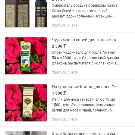
Освежитель воздуха с запахом Kaaba
Cover Scent — это оригинальный
аромат, вдохновленный Эссенцией,
которая годами использовалась для
Уральск, вчера
ароматизации Каабы. Он считается
одним из самых красивых эссенций...
Чудо масло спрей для горла от кашля и ангины в наличии Уральск
2 300 ₸
Спрей Чудо-масло для горла Аманат
50 мл 2300 тенге Обновленный дизайн
флакона распылителя с колпачком. В
виде спрея cостоит из масла черного
Уральск, вчера
тмина, оливкового масла и масла кыст
аль-хинди. Хорошо...
Натуральные Капли для носа Гедерал плюс от насморка и гайморита
1 500 ₸
Капли для носа Генерал Плюс 10 мл
1500 тенге Это высокоэффективные
капли для носа и ушей, полностью
натуральный препарат,
Уральск, вчера
предназначенный для лечения и
профилактики носовой полости и
ушных...
Хади балы ерлерге арналған емдік бал (оригинал)