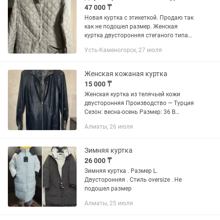
47 000 ₸
Новая куртка с этикеткой. Продаю так
как не подошел размер. Женская
куртка двусторонняя стеганого типа
выполнена в спокойной серо-бежевой
Усть-Каменогорск, 27 июля
цветовой гамме. Модель отличается
прямым кроем и высоким...
Женская кожаная куртка
15 000 ₸
Женская куртка из телячьей кожи
двусторонняя Производство — Турция
Сезон: весна-осень Размер: 36 В
идеальном состоянии
Алматы, 26 июля
Зимняя куртка
26 000 ₸
Зимняя куртка . Размер L.
Двусторонняя . Стиль oversize . Не
подошел размер
Алматы, 25 июля