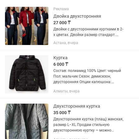
Реклама
Двойка двухсторонняя
27 000 ₸
Двойки с двусторонними куртками в 2-
х цветах. Двойки размер стандарт.
Брюки на резинке. Цена: 27.000 тг
Астана, вчера
Куртка
6 000 ₸
Состав: полиамид 100% Цвет: черный
Пол: мальчик Сезон: демисезон,
двусторонняя Опции капюшона:
несъемный капюшон Тип карманов:
Алматы, вчера
прорезные Рост: 152 Возраст: 10-12
Демисезонная куртка выполнена из...
Двухсторонняя куртка
35 000 ₸
Двухсторонняя куртка (плащ) женская,
размер L–XL Продам стильную
двухстороннюю куртку — можно
носить как с гладкой стороны, так и со