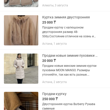
капюшона, стойка воротник. На
Алматы, 3 августа
молнии. Одевал только пару раз.
Куртка зимняя двусторонняя
25 000 ₸
Продам куртку с капюшоном
двусторонняя размер 48-
50бу.Состояние отличное на осень и
тёплую зиму.Легкая,удобная при
Астана, 1 августа
носке.Торг уместен.
Продам новые зимние пуховики женские moon mango
20 000 ₸
Продам новые женские зимние куртки
пуховики MOON MANGO. Размеры
уточняйте , так как есть разные.
Пуховики теплые, классного качества.
Астана, 2 августа
Этот двусторонний, так же есть беж/
оливковый. Цены намного...
Продам куртку
250 000 ₸
Двусторонняя куртка Burberry Рукава
съемные