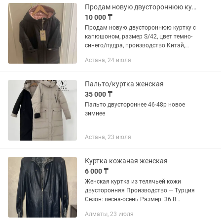
Продам новую двустороннюю куртку
10 000 ₸
Продам новую двустороннюю куртку с
капюшоном, размер S/42, цвет темно-
синего/пудра, производство Китай,
бренд Button.
Астана, 24 июля
Пальто/куртка женская
35 000 ₸
Пальто двустороннее 46-48р новое
зимнее
Астана, 23 июля
Куртка кожаная женская
6 000 ₸
Женская куртка из телячьей кожи
двусторонняя Производство — Турция
Сезон: весна-осень Размер: 36 В
идеальном состоянии
Алматы, 23 июля