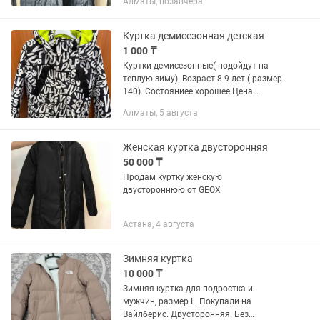
Алматы, позавчера
стеганой. Цвет: черный Размер: L–XL
(свободный oversize...
Куртка демисезонная детская
1 000 ₸
Куртки демисезонные( подойдут на
теплую зиму). Возраст 8-9 лет ( размер
140). Состояниее хорошее Цена
символическая-за 1 штуку. 4 и 5 фото -
Алматы, 5 августа
это одна куртка( двусторонняя)
Женская куртка двусторонняя
50 000 ₸
Продам куртку женскую
двустороннюю от GEOX
Астана, 4 августа
Зимняя куртка
10 000 ₸
Зимняя куртка для подростка и
мужчин, размер L. Покупали на
Вайлберис. Двусторонняя. Без