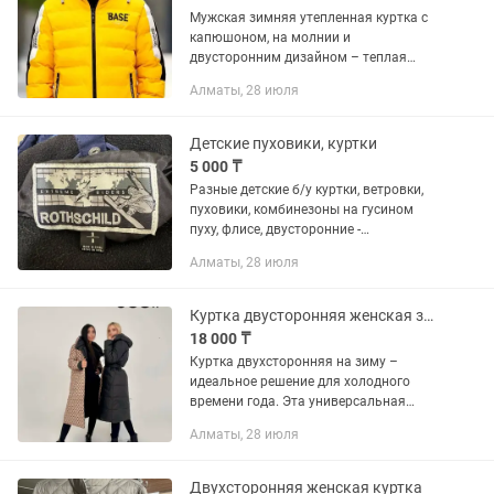
Мужская зимняя утепленная куртка с
капюшоном, на молнии и
двусторонним дизайном – теплая
верхняя одежда, карманы на молнии с
Алматы, 28 июля
буквенным принтом, ручная стирка
для холодной погоды (повседневная
для...
Детские пуховики, куртки
5 000 ₸
Разные детские б/у куртки, ветровки,
пуховики, комбинезоны на гусином
пуху, флисе, двусторонние -
высокотехнологичных брендов: L.,
Алматы, 28 июля
Athletic works, Rothschild extreme riders,
Mothercare, Coccodrillo,...
Куртка двусторонняя женская зима по низкой цене
18 000 ₸
Куртка двухсторонняя на зиму –
идеальное решение для холодного
времени года. Эта универсальная
модель сочетает в себе стиль и
Алматы, 28 июля
практичность, позволяя вам менять
внешний вид в зависимости от
настроения...
Двухсторонняя женская куртка