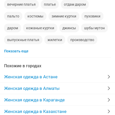
вечерние платья
платье
отдам даром
пальто
костюмы
зимние куртки
пуховики
даром
кожаные куртки
джинсы
шубы мутон
выпускные платья
жилетки
производство
Показать еще
куртки женские
пальто женские
халаты
платья на прокат
брюки
зимние пуховики
Похожие в городах
кардиган
дубленки женские
юбка
пиджаки
Женская одежда в Астане
кофты
отдадим
дубленки натуральные
Женская одежда в Алматы
женские зимние куртки
женские платья
полы
Женская одежда в Караганде
шубы норка
пуховики женские
пижама
Женская одежда в Казахстане