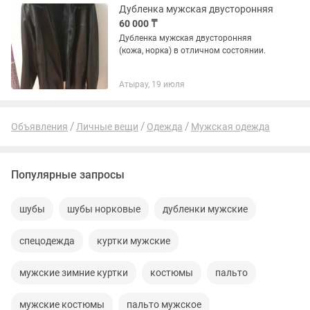
Дубленка мужская двусторонняя
60 000 ₸
Дубленка мужская двусторонняя
(кожа, норка) в отличном состоянии.
Атырау, 19 июля
Объявления
Личные вещи
Одежда
Мужская одежда
Популярные запросы
шубы
шубы норковые
дубленки мужские
спецодежда
куртки мужские
мужские зимние куртки
костюмы
пальто
мужские костюмы
пальто мужское