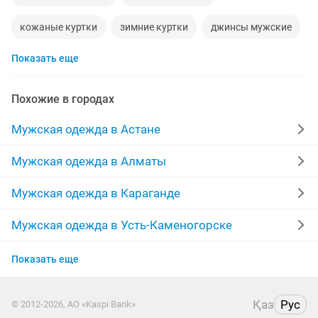
кожаные куртки
зимние куртки
джинсы мужские
Показать еще
рубашки
дубленки
джинсы
пиджак мужской
adidas
мужские шубы
комбинезон
брюки
Похожие в городах
кожаные
пиджаки
жилетки
кофты
Мужская одежда в Астане
брюки мужские
новая форма
новые зимние
Мужская одежда в Алматы
пижама
штаны
nike
зимние пуховики
Мужская одежда в Караганде
новые турция
бренд
свитер мужской
zara
Мужская одежда в Усть-Каменогорске
Мужская одежда в Актобе
мужская норковая шуба
новые куртки
Показать еще
Мужская одежда в Костанае
дубленки натуральные
классические костюмы
Қаз
Рус
© 2012-2026, АО «Kaspi Bank»