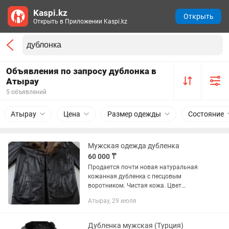
Kaspi.kz
Открыть
Открыть в Приложении Kaspi.kz
Объявления по запросу дублонка в
Атырау
5 объявлений
Атырау
Цена
Размер одежды
Состояние
Мужская одежда дубленка
60 000 ₸
Продается почти новая натуральная
кожанная дубленка с песцовым
воротником. Чистая кожа. Цвет
коричневый. Внутри натуральный мех.
Атырау, 29 июля
В идеальном состоянии. Торг уместен
Дубленка мужская (Турция)