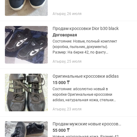
Атырау, 26 июля
Продам кроссовки Dior b30 black
Договорная
Состояние: Новые, полный комплект
(коробка, пыльник, документы).
Размер: На бирке 42, по факту
маломерят на 41. Особенности: Очень
Атырау, 25 июля
легкие, дышащая сетка, крутой
рефлектив. Причина: Не подошел...
Оригинальные кроссовки adidas
15 000 ₸
Состояние: абсолютно новый в
коробке Оригинальные кроссовки
adidas, натуральная кожа, стельки
Производство: Вьетнам
Атырау, 23 июля
Продам мужские новые кроссовки
55 000 ₸
Новые, натуральная кожа. Размер 42 ,