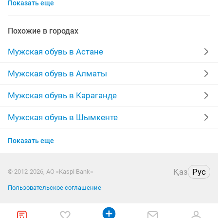
Показать еще
зимние кроссовки
мокасины мужские
адидас
рыбалка
берцы новые
кросовки новые
Похожие в городах
полусапожки
макасины
спец
сапожки
Мужская обувь в Астане
спецобувь
44 размер
кросовки
Мужская обувь в Алматы
новые сапожки
мужские
обувь мужская новая
Мужская обувь в Караганде
обувь сапог
натуральный кожа
берцы зимние
Мужская обувь в Шымкенте
Мужская обувь в Усть-Каменогорске
кожа
кроссовки мужские новые
Показать еще
Мужская обувь в Актобе
замшевые туфли
зимние
крассовки
Қаз
Рус
© 2012-2026, АО «Kaspi Bank»
Мужская обувь в Актау
Пользовательское соглашение
Мужская обувь в Костанае