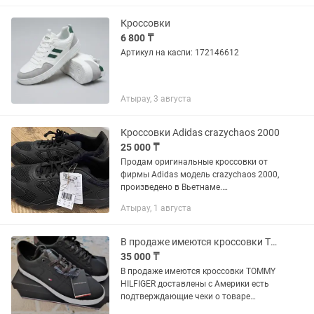
Кроссовки
6 800 ₸
Артикул на каспи: 172146612
Атырау, 3 августа
Кроссовки Adidas crazychaos 2000
25 000 ₸
Продам оригинальные кроссовки от
фирмы Adidas модель crazychaos 2000,
произведено в Вьетнаме.
Приобретался за 40 490 тенге, носил
Атырау, 1 августа
всего лишь день, не подошел размер.
Размер - 46 см, UK12.
В продаже имеются кроссовки TOMMY HILFIGER доставлены с Америки есть чеки.
35 000 ₸
В продаже имеются кроссовки TOMMY
HILFIGER доставлены с Америки есть
подтверждающие чеки о товаре
причина продажи ошиблись с