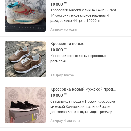
10 000 ₸
Кроссовки баскетбольные Kevin Durant
14 состояние идеальное надевал 4
раза, размер 44 цена 10000 тг
Атырау, сегодня
Кроссовки новые
10 000 ₸
Кросовки новые легкие красивые
размер 43
Атырау, вчера
Кроссовка новый мужской продам
10 000 ₸
Сатылымда продам Новый Кроссовка
мужской Качество идеально Россия
дан заказ бен алынды Соңғы размер
қалды Размер 43 Аяқа четко тұрады
Атырау, 4 августа
Бағасы 10.000 теңге Окончательно
Адрес Нурсая Доставка...