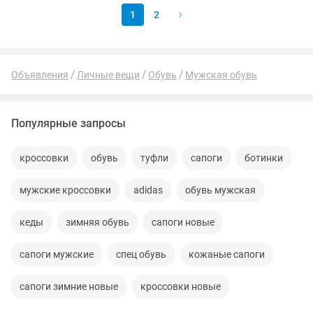
1
2
Объявления
Личные вещи
Обувь
Мужская обувь
Популярные запросы
кроссовки
обувь
туфли
сапоги
ботинки
мужские кроссовки
adidas
обувь мужская
кеды
зимняя обувь
сапоги новые
сапоги мужские
спец обувь
кожаные сапоги
сапоги зимние новые
кроссовки новые