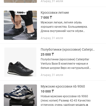
Атырау, 31 июля
размером.
Кроссовки летние
7 000 ₸
Мужская легкая, летняя обувь
хорошего качества. Большемерка.
Длина внутренней части обуви
(Стельки) 30см
Атырау, 31 июля
Полуботинки (кроссовки) Caterpillar Ventura Base
25 000 ₸
Полуботинки (кроссовки) Caterpillar
Ventura Base В комплекте черные и
белые шнурки Верх из натуральной
кожи воздухообмен и оптимальный
Атырау, 31 июля
микроклимат.
Мужские кроссовки nb 9060
10 000 ₸
Новые мужские кроссовки nb 9060
(люкс копия) Размер 42-43 Качество
отличное, очень удобная модель🔥