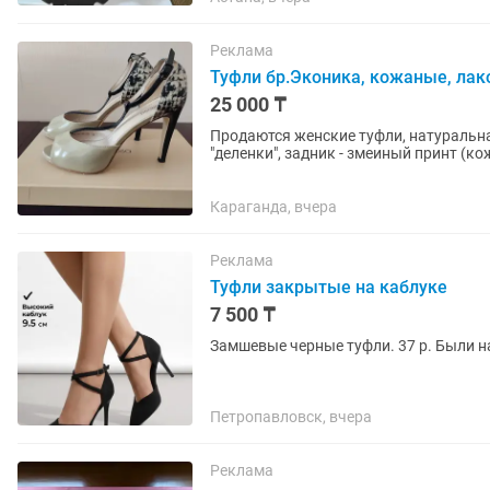
Реклама
Туфли бр.Эконика, кожаные, ла
25 000 ₸
Продаются женские туфли, натуральная
"деленки", задник - змеиный принт (ко
нос, имеется...
Караганда, вчера
Реклама
Туфли закрытые на каблуке
7 500 ₸
Замшевые черные туфли. 37 р. Были н
Петропавловск, вчера
Реклама