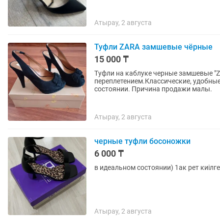
Атырау, 2 августа
Туфли ZARA замшевые чёрные
15 000 ₸
Туфли на каблуке черные замшевые "Z
переплетением.Классические, удобные,
состоянии. Причина продажи малы.
Атырау, 2 августа
черные туфли босоножки
6 000 ₸
в идеальном состоянии) 1ак рет киілг
Атырау, 2 августа