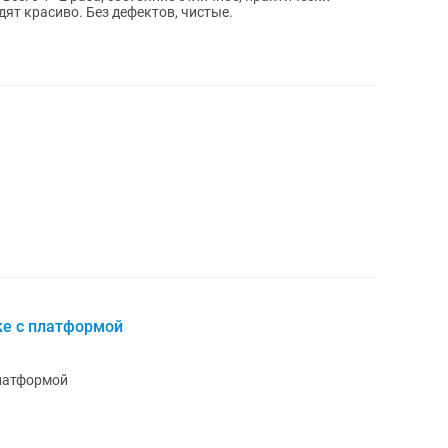
ят красиво. Без дефектов, чистые.
ке с платформой
платформой