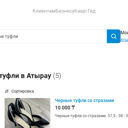
Клиентам
Бизнесу
Kaspi Гид
Мой
Аты
 туфли в Атырау
(5)
Сортировка
Черные туфли со стразами
10 000 ₸
Черные туфли со 