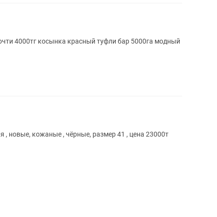
очти 4000тг косынка красный туфли бар 5000га модный
и
, новые, кожаные , чёрные, размер 41 , цена 23000т