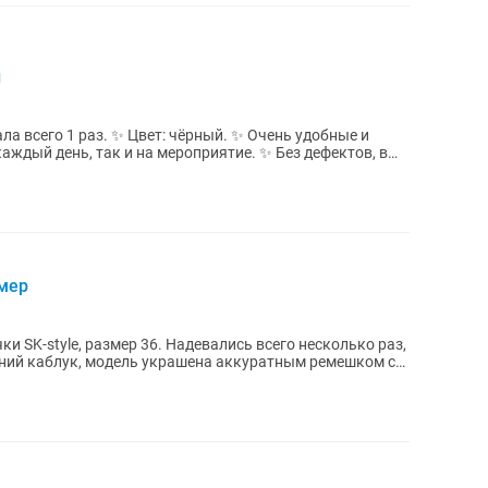
и
ла всего 1 раз. ✨ Цвет: чёрный. ✨ Очень удобные и
аждый день, так и на мероприятие. ✨ Без дефектов, в
змер
 SK-style, размер 36. Надевались всего несколько раз,
дний каблук, модель украшена аккуратным ремешком со