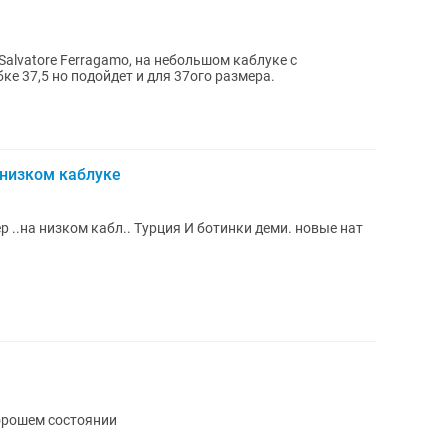
alvatore Ferragamo, на небольшом каблуке с
ке 37,5 но подойдет и для 37ого размера.
 низком каблуке
р ..на низком кабл.. Турция И ботинки деми. новые нат
хорошем состоянии