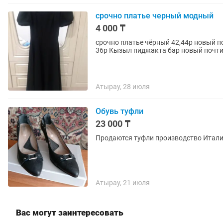
срочно платье черный модный
4 000 ₸
срочно платье чёрный 42,44р новый п
36р Кызыл пиджакта бар новый почт
Атырау, 28 июля
Обувь туфли
23 000 ₸
Продаются туфли производство Италия 
Атырау, 21 июля
Вас могут заинтересовать