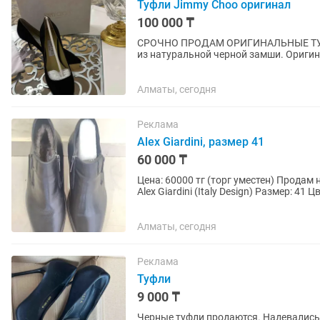
Туфли Jimmy Choo оригинал
100 000 ₸
СРОЧНО ПРОДАМ ОРИГИНАЛЬНЫЕ ТУФЛИ JIMMY CHOO Абсолю
из натуральной черной замши. Оригина
коробка и пыльник. Размер:...
Алматы, сегодня
Реклама
Alex Giardini, размер 41
60 000 ₸
Цена: 60000 тг (торг уместен) Продам 
Alex Giardini (Italy Design) Размер: 4
Отлично подойдут...
Алматы, сегодня
Реклама
Туфли
9 000 ₸
Черные туфли продаются. Надевались 