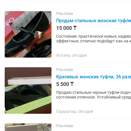
Реклама
Продам стильные женские туфл
15 000 ₸
Состояние: практически новые, надева
эффектные, отлично подойдут как на к
идеальном состоянии. ✨...
Астана, сегодня
Реклама
Красивые женские туфли, 36 ра
5 500 ₸
Продаю стильные черные туфли-лодочки
состояние отличное. Устойчивый сре
стразами. Продаю вместе...
Сарыагаш, сегодня
Реклама