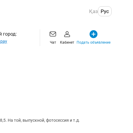
Қаз
Рус
 город:
рау
Чат
Кабинет
Подать объявление
стразами. 37,5 - 38 - 38,5. На той, выпускной, фотосессия и т.д.