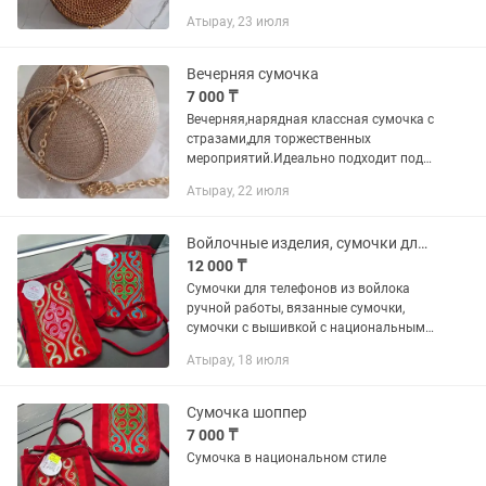
Атырау, 23 июля
Вечерняя сумочка
7 000 ₸
Вечерняя,нарядная классная сумочка с
стразами,для торжественных
мероприятий.Идеально подходит под
любым вечерним нарядам,цена
Атырау, 22 июля
договорная
Войлочные изделия, сумочки для телефонов
12 000 ₸
Сумочки для телефонов из войлока
ручной работы, вязанные сумочки,
сумочки с вышивкой с национальным
орнаментом, этношоперы
Атырау, 18 июля
Сумочка шоппер
7 000 ₸
Сумочка в национальном стиле