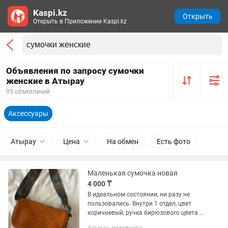
Kaspi.kz
Открыть
Открыть в Приложении Kaspi.kz
Объявления по запросу сумочки
женские в Атырау
95 объявлений
Аксессуары
Атырау
Цена
На обмен
Есть фото
Маленькая сумочка новая
4 000 ₸
В идеальном состоянии, ни разу не
пользовались. Внутри 1 отдел, цвет
коричневый, ручка бирюзового цвета с
красивыми узорами.