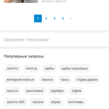
Атырау, 5 августа
Удобная и практичная Идеально
подойдёт на каждый...
1
2
3
4
Объявления
Личные вещи
Популярные запросы
золото
платья
шубы
шубы норковые
вечерние платья
платье
часы
отдам даром
пальто
кроссовки
серебро
туфли
золото 585
сапоги
обувь
костюмы