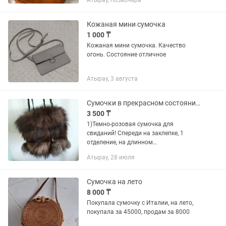
Атырау, позавчера
Кожаная мини сумочка
1 000 ₸
Кожаная мини сумочка. Качество
огонь. Состояние отличное
Атырау, 3 августа
Сумочки в прекрасном состоянии. Меховая сумочка Новая
3 500 ₸
1)Темно-розовая сумочка для
свиданий! Спереди на заклепке, 1
отделение, на длинном
регулирующемся ремешке. Внутри 3
Атырау, 28 июля
кармашка. Без дефектов. Отдам за
2000 тг 2) Сумочка Goldfish
коричневая. Ручки...
Сумочка на лето
8 000 ₸
Покупала сумочку с Италии, на лето,
покупала за 45000, продам за 8000