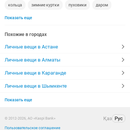
кольца
зимние куртки
пуховики
даром
Показать еще
рюкзаки
инвалидные коляски
дубленки мужские
кожаные куртки
спецодежда
Похожие в городах
джинсы
куртки мужские
мужские зимние куртки
Личные вещи в Астане
золотые цепочки
свадебное платье
Личные вещи в Алматы
памперсы взрослые
серьги золотые
сумка
Личные вещи в Караганде
Личные вещи в Шымкенте
Личные вещи в Актобе
Показать еще
Личные вещи в Актау
Қаз
Рус
© 2012-2026, АО «Kaspi Bank»
Личные вещи в Костанае
Пользовательское соглашение