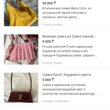
30 000 ₸
Итальянская сумка Maria Carla , из
натуральной зернистой кожи в
горчично- желтом цвете ,
вместительная , удобная .Фурнитура
Атырау, вчера
качественная , застежка на молнии.
Вязаная сумка из трикотажной пряжи
9 000 ₸
Ручная работа♥️ Станет идеальным
подарком на любой повод и без
повода ♥️ Параметры сумки: Ширина -
22 см Высота - 15 см Сумка
Атырау, вчера
закрывается на магнитном креплении
♥️ Вмещает телефон,...
Сумка багет, бордового цвета
5 000 ₸
Сумка в идеальном состоянии,
насыщенный бордовый цвет и
золотистая качественная фурнитура.
На дне сумки есть защитные ножки.
Атырау, позавчера