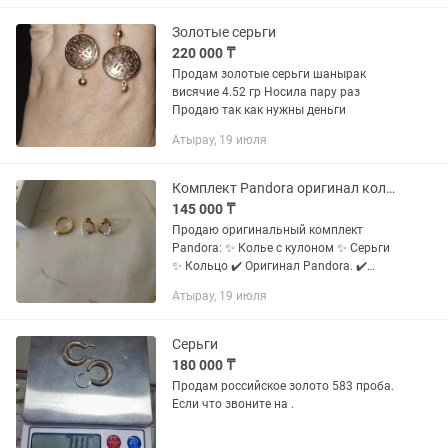
Золотые серьги
220 000 ₸
Продам золотые серьги шанырак
висячие 4.52 гр Носила пару раз
Продаю так как нужны деньги
Атырау, 19 июля
Комплект Pandora оригинал колье, серьги и кольцо, состояние отличное
145 000 ₸
Продаю оригинальный комплект
Pandora: ✨ Колье с кулоном ✨ Серьги
✨ Кольцо ✔️ Оригинал Pandora. ✔️
Серебро 925 пробы с позолотой. ✔️
Атырау, 19 июля
Состояние отличное, носились очень
редко. ✔️ Есть оригинальные...
Серьги
180 000 ₸
Продам российское золото 583 проба.
Если что звоните на .