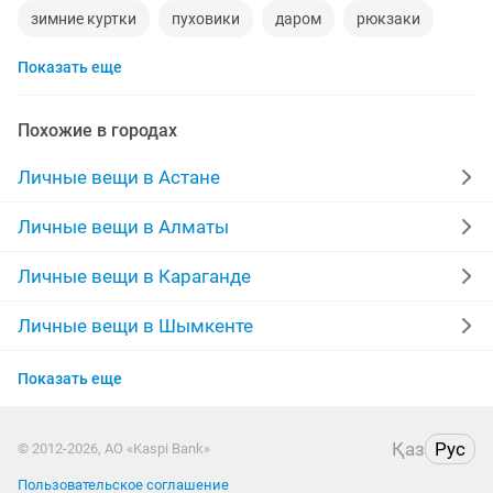
зимние куртки
пуховики
даром
рюкзаки
Показать еще
инвалидные коляски
дубленки мужские
кожаные куртки
спецодежда
куртки мужские
Похожие в городах
мужские зимние куртки
свадебное платье
Личные вещи в Астане
памперсы взрослые
серьги золотые
сумка
Личные вещи в Алматы
шубы мутон
обручальные кольца
часы мужские
Личные вещи в Караганде
Личные вещи в Шымкенте
Личные вещи в Усть-Каменогорске
Показать еще
Личные вещи в Актобе
Қаз
Рус
© 2012-2026, АО «Kaspi Bank»
Личные вещи в Таразе
Пользовательское соглашение