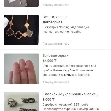
Атырау, позавчера
Серьги, кольцо
Договорная
Бижутерия "Xuping"мед.сплав,не
чернеет, аллергию не даёт.
Атырау, позавчера
Золотые серьги
64 000 ₸
Серьги детские, советское золото 583
пробы. Камень - рубин. В отличном
состоянии, без минусов. Вес 1.43
грамм.
Атырау, позавчера
Ювелирные украшения набор серьги и кольцо
9 000 ₸
Серебро с позолотой, 925 проба.
Производство Украина. Размер кольца