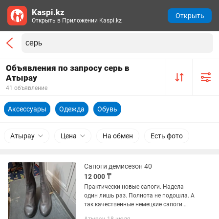
Kaspi.kz
Открыть
Открыть в Приложении Kaspi.kz
Объявления по запросу серь в
Атырау
41 объявление
Аксессуары
Одежда
Обувь
Атырау
Цена
На обмен
Есть фото
Сапоги демисезон 40
12 000 ₸
Практически новые сапоги. Надела
один лишь раз. Полнота не подошла. А
так качественные немецкие сапоги.
Каблук устойчивый. Цвет серо-