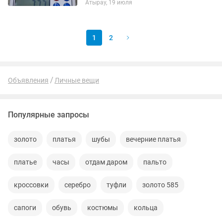
Атырау, 19 июля
1
2
Объявления
Личные вещи
Популярные запросы
золото
платья
шубы
вечерние платья
платье
часы
отдам даром
пальто
кроссовки
серебро
туфли
золото 585
сапоги
обувь
костюмы
кольца