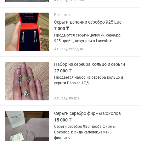
Атырау, 18 июля
коричневый, необычный.
Реклама
Серьги-цепочки серебро 925 Lucente
7 000 ₸
Продаются серьги- цепочки, серебро
925 пробы, покупали в Lucente в
Байзаре. Не подошли по стилю, брали
Атырау, сегодня
в подарок. Абсолютно новые, не
ношенные, даже не мерили. Продаю в
упаковке, при покупке положу в...
Набор из серебра кольцо и серьги
27 000 ₸
Продается набор из серебра кольцо и
серьги Размер 17,5
Атырау, вчера
Серьги серебро фирмы Соколов
15 000 ₸
Серьги серебро 925 проба фирмы
Соколов, в виде капелек,камень
фианиты