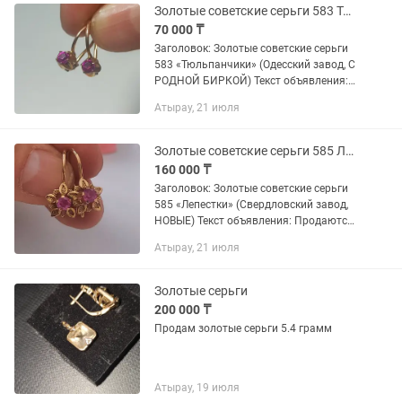
Золотые советские серьги 583 Тюльпанчики (Одесский завод, с родной биркой
70 000 ₸
Заголовок: Золотые советские серьги
583 «Тюльпанчики» (Одесский завод, С
РОДНОЙ БИРКОЙ) Текст объявления:
Продаются аккуратные винтажные
Атырау, 21 июля
золотые серьги легендарного
Одесского ювелирного завода (СССР)...
Золотые советские серьги 585 Лепестки (Свердловский завод, новые)
160 000 ₸
Заголовок: Золотые советские серьги
585 «Лепестки» (Свердловский завод,
НОВЫЕ) Текст объявления: Продаются
абсолютно НОВЫЕ винтажные золотые
Атырау, 21 июля
серьги легендарного Свердловского
ювелирного завода (1992...
Золотые серьги
200 000 ₸
Продам золотые серьги 5.4 грамм
Атырау, 19 июля