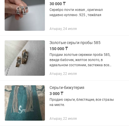
30 000 ₸
Серебро почти новая , оригинал
недавно куплено .925 , тежёлая
Атырау, 24 июля
Золотые серьги пробы 585
150 000 ₸
Продам золотые сережки проба 585,
ввиде бабочек, желтое золото, в
идеальном состоянии, застежка все
отлично работает, все стразы на месте,
Атырау, 22 июля
общий вес 2,9 гр.
Серьги-бижутерия
3 000 ₸
Продаю серьги, блестящие, все стразы
на месте.
Атырау, 22 июля