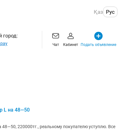
Қаз
Рус
 город:
рау
Чат
Кабинет
Подать объявление
р L на 48—50
 48—50, 220000тг., реальному покупателю уступлю. Все