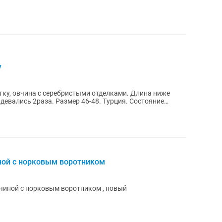
у
ку, овчина с серебристыми отделками. Длина ниже
девались 2раза. Размер 46-48. Турция. Состояние
ной с норковым воротником
чиной с норковым воротником , новый