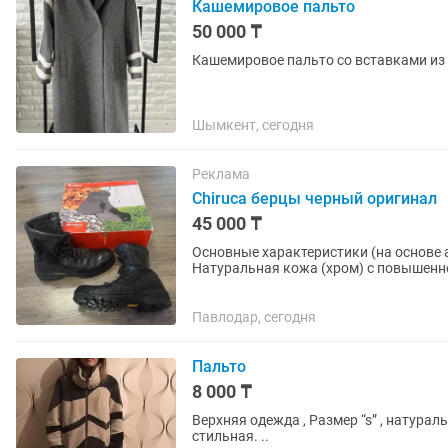
Кашемировое пальто
50 000 ₸
Кашемировое пальто со вставками из 
Шымкент, сегодня
Реклама
Chiruca берцы черный оригинал
45 000 ₸
Основные характеристики (на основе 
Натуральная кожа (хром) с повышенно
Azor Box, кожа комбинируется с...
Павлодар, сегодня
Пальто
8 000 ₸
Верхняя одежда , Размер “s” , натура
стильная. ..