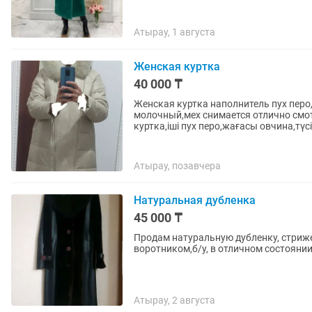
Атырау, 1 августа
Женская куртка
40 000 ₸
Женская куртка наполнитель пух перо
молочный,мех снимается отлично смотрится очен
куртка,іші пух перо,жағасы овчина,түсі.
Атырау, позавчера
Натуральная дубленка
45 000 ₸
Продам натуральную дубленку, стриж
воротником,б/у, в отличном состоянии,
Атырау, 2 августа