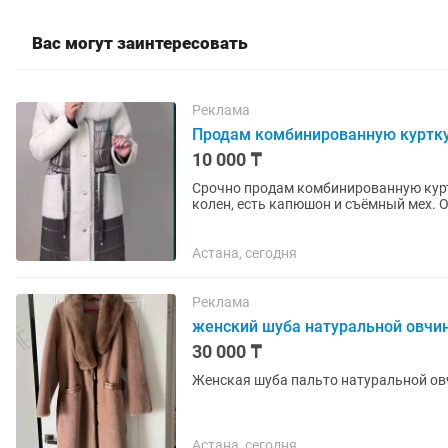
Вас могут заинтересовать
Реклама
Продам комбинированную куртк
10 000 ₸
Срочно продам комбинированную курт
колен, есть капюшон и съёмный мех. О
отличное.Мошенников просьба не...
Астана, сегодня
Реклама
женский шуба натуральной овчи
30 000 ₸
Женская шуба пальто натуральной ов
Астана, сегодня