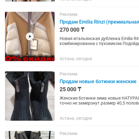
Реклама
Продам Emilia Rinzi (премиальна
270 000 ₸
Новая итальянская дубленка Emilia R
комбинированна с пуховиком.Подойде
рассрочку в Банке.на 6"12"24 месяца к
Астана, сегодня
Реклама
Продам новые ботинки женские
25 000 ₸
Женские ботинки зима новые НАТУРАЛ
точно не замерзнут.размер 40,5 поло
овчины.заказала себе но...
Астана, сегодня
Реклама