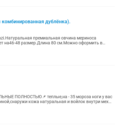
я комбинированная дублёнка).
inzi.Натуральная премиальная овчина мериноса
т на46-48 размер.Длина 80 см.Можно оформить в
ак...
ЬНЫЕ ПОЛНОСТЬЮ📌 теплые,на - 35 мороза ноги у вас
виной,снаружи кожа натуральная и войлок внутри мех