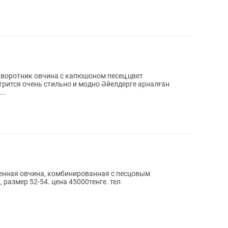
,воротник овчина с капюшоном песец,цвет
ь стильно и модно Әйелдерге арналған
..
енная овчина, комбинированная с песцовым
 размер 52-54. цена 45000тенге. тел