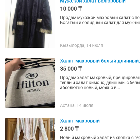
Мужской халат велюровый
10 000 ₸
Продам мужской махровый халат с поя
Богатый и солидный халат для мужчи
Кызылорда, 14 июля
Халат махровый белый длинный,
35 000 ₸
Продам халат махровый, брендирован
теплый халат кимоно, длинный, с бел
абсолютно новый, можно в...
Астана, 14 июля
Халат махровый
2 800 ₸
Новый махровый халат из хлопка с г