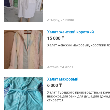
Атырау, 26 июля
Халат женский короткий
15 000 ₸
Халат женский махровый, короткий ло 
Астана, 24 июля
Халат махровый
6 000 ₸
Халат Турецкого производства,из кач
широкое,для бани,для душа,для дома,
стирается.