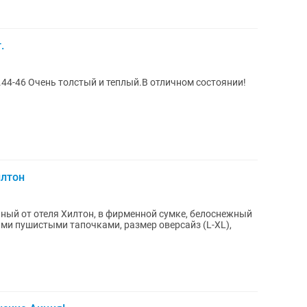
.
44-46 Очень толстый и теплый.В отличном состоянии!
илтон
ный от отеля Хилтон, в фирменной сумке, белоснежный
ыми пушистыми тапочками, размер оверсайз (L-XL),