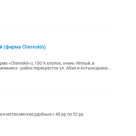
 (фирма Chereskin)
а «Chereskin»), 100 % хлопок, очень тёплый, в
мовывоз - район перекресток ул. Абая и Алтынсарина
ачестве,мягкие,удобные с 48 рр по 52 рр