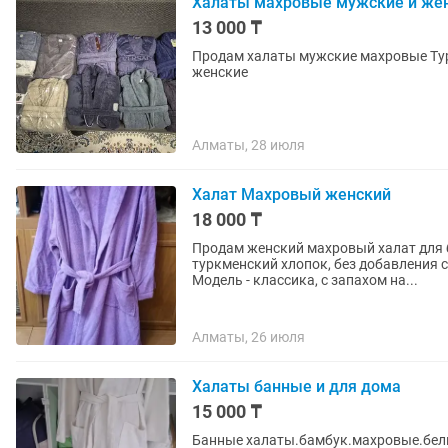
Халаты махровые мужские и жен
13 000 ₸
Продам халаты мужские махровые Турц
женские
Алматы, 28 июля
Халат Махровый женский
18 000 ₸
Продам женский махровый халат для б
туркменский хлопок, без добавления с
Модель - классика, с запахом на...
Алматы, 26 июля
Халаты банные и для дома
15 000 ₸
Банные халаты.бамбук.махровые.белы