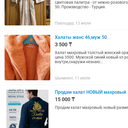
Цветовая палитра - от нежно розового
50. Производство - Турция.
Павлодар, 13 июля
Халаты женс 46,муж 50
3 500 ₸
Халат махровый толстый женский ора
цена 3500. Мужской синий новый хл р
внутри,снаружи незнаю...
Шымкент, 11 июля
Продам халат НОВЫЙ махровый
15 000 ₸
Продам халат махровый, новый размер