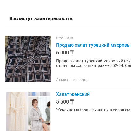
Вас могут заинтересовать
Реклама
Продаю халат турецкий махровый
6 000 ₸
Продаю халат турецкий махровый (фирм
отличном состоянии, размер 52-54. Са
(Правды). Пишите или звоните.
Алматы, сегодня
Халат женский
5 500 ₸
Женские махровые халаты в хорошем к