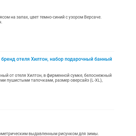
сом на запах, цвет темно-синий с узором Версаче.
н.
 бренд отеля Хилтон, набор подарочный банный
ный от отеля Хилтон, в фирменной сумке, белоснежный
ыми пушистыми тапочками, размер оверсайз (L-XL),
еометрическим выдавленным рисунком для зимы.