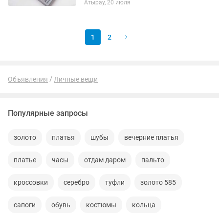
Атырау, 20 июля
сестре или коллеге. Отличная
подставка для хранения бижутерии,...
1
2
Объявления
Личные вещи
Популярные запросы
золото
платья
шубы
вечерние платья
платье
часы
отдам даром
пальто
кроссовки
серебро
туфли
золото 585
сапоги
обувь
костюмы
кольца