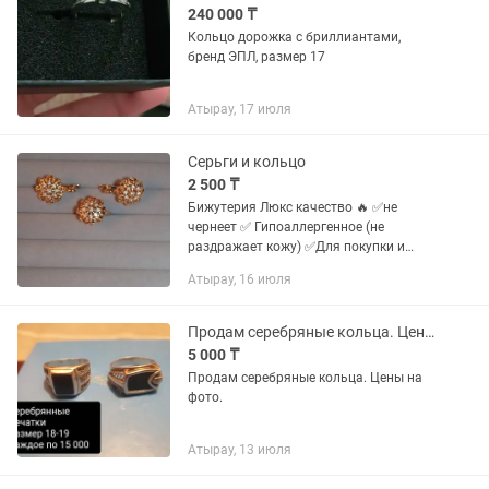
240 000 ₸
Кольцо дорожка с бриллиантами,
бренд ЭПЛ, размер 17
Атырау, 17 июля
Серьги и кольцо
2 500 ₸
Бижутерия Люкс качество 🔥 ✅не
чернеет ✅ Гипоаллергенное (не
раздражает кожу) ✅Для покупки и
заказа пишите
Атырау, 16 июля
Продам серебряные кольца. Цены указаны на фото
5 000 ₸
Продам серебряные кольца. Цены на
фото.
Атырау, 13 июля