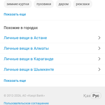
зимние куртки
пуховики
даром
рюкзаки
Показать еще
дубленки мужские
кожаные куртки
спецодежда
джинсы
куртки мужские
мужские зимние куртки
Похожие в городах
свадебное платье
памперсы взрослые
Личные вещи в Астане
серьги золотые
сумка
шубы мутон
Личные вещи в Алматы
обручальные кольца
Личные вещи в Караганде
Личные вещи в Шымкенте
Личные вещи в Усть-Каменогорске
Показать еще
Личные вещи в Актобе
Қаз
Рус
© 2012-2026, АО «Kaspi Bank»
Личные вещи в Таразе
Пользовательское соглашение