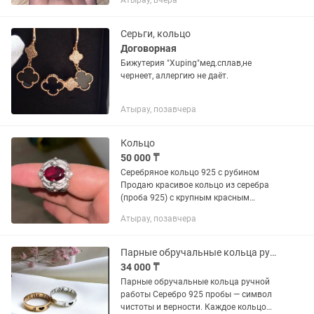
Атырау, вчера
Серьги, кольцо
Договорная
Бижутерия "Xuping"мед.сплав,не
чернеет, аллергию не даёт.
Атырау, позавчера
Кольцо
50 000 ₸
Серебряное кольцо 925 с рубином
Продаю красивое кольцо из серебра
(проба 925) с крупным красным
камнем (рубин). Очень эффектно
Атырау, позавчера
смотрится, подойдет как подарок или
для повседневной носки.
Парные обручальные кольца ручной работы
34 000 ₸
Парные обручальные кольца ручной
работы Серебро 925 пробы — символ
чистоты и верности. Каждое кольцо