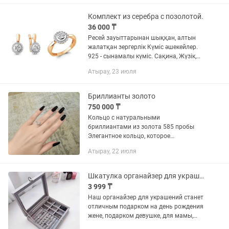
Сырға, Алқа, Неке сақиналары, Қыз...
Комплект из серебра с позолотой.
36 000 ₸
Ресей зауыттарынан шыққан, алтын
жалатқан зергерлік Күміс әшекейлер.
925 - сынамалы күміс. Сақина, Жүзік,
Сырға, Алқа, Неке сақиналары, Қыз
Атырау, 23 июля
балалар сырғалары. Этикеткада бәрі
заводтан жазылып...
Бриллианты золото
750 000 ₸
Кольцо с натуральными
бриллиантами из золота 585 пробы
Элегантное кольцо, которое
подчеркнет женственность и
Атырау, 22 июля
безупречный вкус. Изящный дизайн с
центральным бриллиантом огранки
«груша», окруженным...
Шкатулка органайзер для украшений
3 999 ₸
Наш органайзер для украшений станет
отличным подарком на день рождения
жене, подарком девушке, для мамы,
подарком подруге или подарком