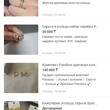
Желтые красивые золотое кольцо
Атырау, 25 июля
Серьги и кольцо набор серебро 925
30 000 ₸
Серебро почти новая , оригинал
недавно куплено .925 , тежёлая
Атырау, 24 июля
Комплект Pandora оригинал колье, серьги и кольцо, состояние отличное
145 000 ₸
Продаю оригинальный комплект
Pandora: ✨ Колье с кулоном ✨ Серьги
✨ Кольцо ✔️ Оригинал Pandora. ✔️
Серебро 925 пробы с позолотой. ✔️
Атырау, 19 июля
Состояние отличное, носились очень
редко. ✔️ Есть оригинальные...
Бижутерия (кольца, серьги, браслеты)
Договорная