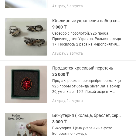
создается с теплом и вниманием к
Атырау, 6 августа
деталям, чтобы сохранить ваши
чувства вечно. Поченьу выбирают...
Ювелирные украшения набор серьги и кольцо
9 000 ₸
Серебро с позолотой, 925 проба.
Производство Украина. Размер кольца
17. Носилось 2 раза на мероприятия.
Без минусов.
Атырау, 3 августа
Продается красивый перстень
35 000 ₸
Продаю роскошное серебряное кольцо
925 пробы от бренда Silver Cat. Размер
20, уменьшен 19,2. Яркий акцент —
крупный овальный камень
Атырау, 2 августа
насыщенного красного цвета с
красивыми бликами, обрамленный...
Бижутерия ( кольца, браслет, серьги)
3 000 ₸
Бижутерия. Цена указаны на фото.
Вопросы по номеру.