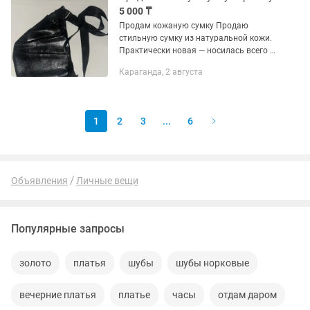
5 000 ₸
Продам кожаную сумку Продаю
стильную сумку из натуральной кожи.
Практически новая — носилась всего 1
раз, состояние идеальное, без
Караганда, 2 августа
потертостей, царапин и других
дефектов. ✔️ Натуральная кожа ✔️...
1
2
3
...
6
Объявления
Личные вещи
Популярные запросы
золото
платья
шубы
шубы норковые
вечерние платья
платье
часы
отдам даром