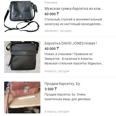
Реклама
Мужская сумка-барсетка из кожи крокодила (оригинал)
60 000 ₸
Стильный, строгий и монументальный
аксессуар из настоящей крокодиловой
кожи. Каждое такое изделие
Шымкент, сегодня
уникально, так как природный узор
рептилии невозможно скопировать. •
Состояние: Превосходное....
Барсетка DAVID JONES Новая !
40 000 ₸
Новая, в упаковке ! Привезли из
Эмиратов . В наличии в Алматы.
Мужская стильная барсетка !Идеальны
подарок для себя или хорошему
Алматы, сегодня
человеку ! Бренд - David Jones Черный
цвет Мягкая натуральная кожа...
Продам барсетку. Бу.
3 500 ₸
Продам барсетку. Бу. Очень
практичная вещь для деловых.
Алматы, сегодня