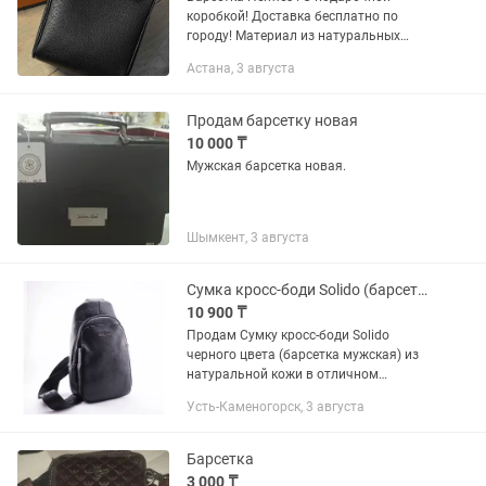
коробкой! Доставка бесплатно по
городу! Материал из натуральных
элементов кожи ! Для заказа напишите
Астана, 3 августа
на !
Продам барсетку новая
10 000 ₸
Мужская барсетка новая.
Шымкент, 3 августа
Сумка кросс-боди Solido (барсетка мужская)
10 900 ₸
Продам Сумку кросс-боди Solido
черного цвета (барсетка мужская) из
натуральной кожи в отличном
состоянии. Производство - Турция.
Усть-Каменогорск, 3 августа
Была куплена в магазине за 33 000
тенге.
Барсетка
3 000 ₸