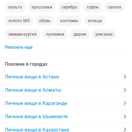
пальто
кроссовки
серебро
туфли
сапоги
золото 585
обувь
костюмы
кольца
зимние куртки
пуховики
даром
рюкзаки
Показать еще
инвалидные коляски
дубленки мужские
кожаные куртки
спецодежда
джинсы
Похожие в городах
куртки мужские
свадебное платье
Личные вещи в Астане
памперсы взрослые
серьги золотые
сумка
Личные вещи в Алматы
шубы мутон
Личные вещи в Караганде
Личные вещи в Шымкенте
Личные вещи в Казахстане