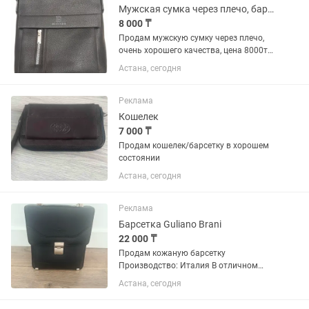
Мужская сумка через плечо, барсетка
8 000 ₸
Продам мужскую сумку через плечо,
очень хорошего качества, цена 8000тг,
состояние хорошее
Астана, сегодня
Реклама
Кошелек
7 000 ₸
Продам кошелек/барсетку в хорошем
состоянии
Астана, сегодня
Реклама
Барсетка Guliano Brani
22 000 ₸
Продам кожаную барсетку
Производство: Италия В отличном
состоянии, металлическая застежка
Астана, сегодня
Внутри несколько отделений Цена: 22
000 тенге Небольшой торг уместен