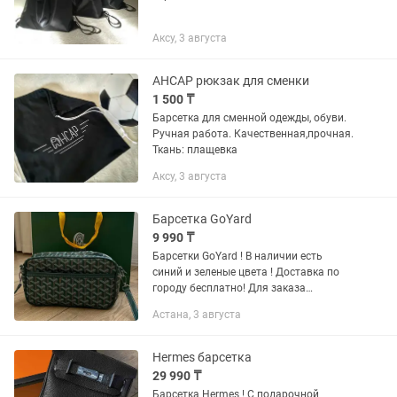
Аксу, 3 августа
АНСАР рюкзак для сменки
1 500 ₸
Барсетка для сменной одежды, обуви.
Ручная работа. Качественная,прочная.
Ткань: плащевка
Аксу, 3 августа
Барсетка GoYard
9 990 ₸
Барсетки GoYard ! В наличии есть
синий и зеленые цвета ! Доставка по
городу бесплатно! Для заказа
напишите на !
Астана, 3 августа
Hermes барсетка
29 990 ₸
Барсетка Hermes ! С подарочной