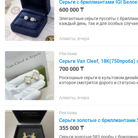
Серьги с бриллиантами IGI Белое 
600 000 ₸
Элегантные серьги-пуссеты с бриллиа
каждый день, так и для особых случаев. Характеристики: •Тип изделия: серьги-пусеты •Ме
белое золото 750...
Алматы, вчера
Реклама
Серьги Van Cleef, 18K(750проба)
700 000 ₸
Роскошные серьги в культовом дизайн
которое смотрится дорого и статусно 
золото...
Алматы, вчера
Реклама
Серьги золотые с бриллиантами 
355 000 ₸
Серьги золотые 583 пробы с бриллиан