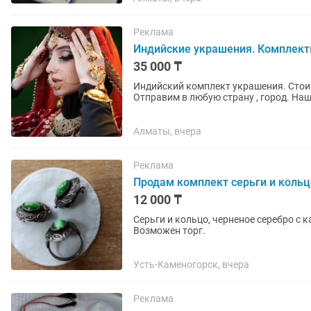
Реклама
Индийские украшения. Комплект
35 000 ₸
Индийский комплект украшения. Стоимост
Отправим в любую страну , город. На
Алматы, вчера
Реклама
Продам комплект серьги и коль
12 000 ₸
Серьги и кольцо, черненое серебро с 
Возможен торг.
Усть-Каменогорск, вчера
Реклама