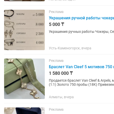
Реклама
Украшения ручной работы чокеры
5 000 ₸
Украшения ручн
Усть-Каменогорск, вчера
Реклама
Браслет Van Cleef 5 мотивов 75
1 580 000 ₸
Продается браслет Van Cleef & Arpels,
(1:1) Золото 750 пробы (18K) Привезен из Гонконга Идеальная геометрия, правильный цвет
золота Смотрится...
Алматы, вчера
Реклама