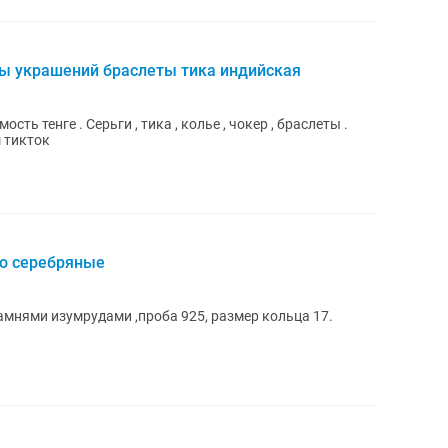
ы украшений браслеты тика индийская
ь тенге . Серьги , тика , колье , чокер , браслеты .
ш тикток
цо серебряные
камнями изумрудами ,проба 925, размер кольца 17.