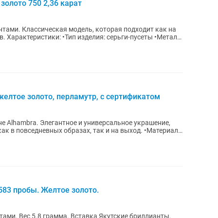
золото 750 2,36 карат
нтами. Классическая модель, которая подходит как на
талл:
 желтое золото, перламутр, с сертификатом
е Alhambra. Элегантное и универсальное украшение,
как в повседневных образах, так и на выход. •Материал:
583 пробы. Желтое золото.
тами. Вес 5.8 грамма. Вставка Якутские бриллианты.