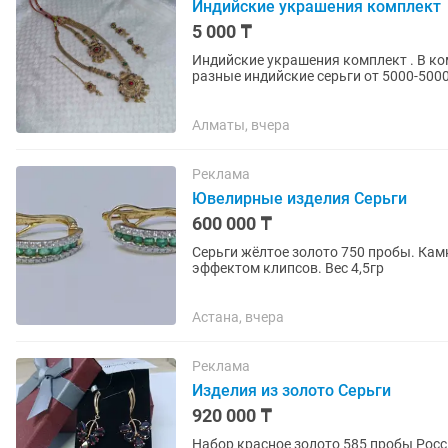
Индийские украшения комплект
5 000 ₸
Индийские украшения комплект . В ком
разные индийские серьги от 5000-500
прокат
Алматы, вчера
Реклама
Ювелирные изделия Серьги
600 000 ₸
Серьги жёлтое золото 750 пробы. Камни изумруд и бриллианты Английская застёжка с
эффектом клипсов. Вес 4,5гр
Астана, вчера
Реклама
Изделия из золото Серьги
920 000 ₸
Набор красное золото 585 пробы Россия. Камень гранат Размер кольца 20. Серьги анг