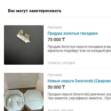
Вас могут заинтересовать
Реклама
Продам золотые гвоздики
75 000 ₸
Продам Золотые серьги-гвоздики в виде цветка 🌸 Нежные и элега
идеально подойдут как на каждый ден
форме цветка придает образу...
Алматы, сегодня
Реклама
Новые серьги Swarovski (Сваров
50 000 ₸
Продаю серьги Swarovski,оригинал ,к
Чек имеется ,сертификат имеется . Пр
моего лица не...
Астана, сегодня