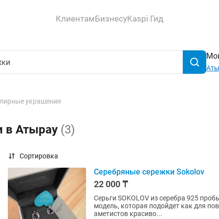
Клиентам
Бизнесу
Kaspi Гид
Мой
Аты
лирные украшения
и в Атырау
(3)
Сортировка
Серебряные сережки Sokolov
22 000 ₸
Серьги SOKOLOV из серебра 925 пробы с аметистами
модель, которая подойдет как для пов
аметистов красиво...