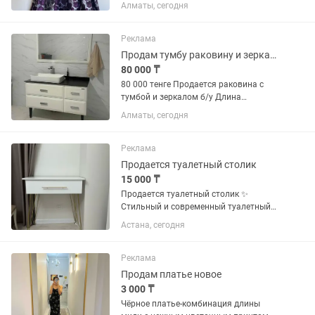
1-2 раза, размер на 44-46, длина
Алматы, сегодня
платьев до пола на рост 165-170 см,
ткани тафта, шифон, трикотаж,
вышитые кружева, итальянский шелк,...
Реклама
Продам тумбу раковину и зеркало б/у
80 000 ₸
80 000 тенге Продается раковина с
тумбой и зеркалом б/у Длина
столешницы: 120см Ширина
Алматы, сегодня
столешницы: 50см Длина зеркала:
118см Высота зеркала: 80см На
каменной столешнице налет от воды
Реклама
Продается туалетный столик
15 000 ₸
Продается туалетный столик ✨
Стильный и современный туалетный
столик в белом цвете с золотыми
Астана, сегодня
металлическими ножками и ручкой.
Отлично впишется в интерьер спальни,
гардеробной или бьюти-зоны. 📏...
Реклама
Продам платье новое
3 000 ₸
Чёрное платье-комбинация длины