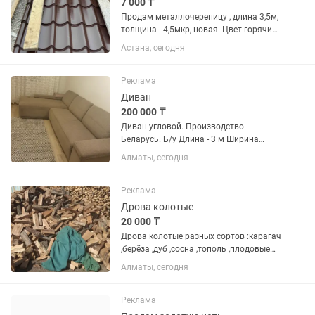
7 000 ₸
Продам металлочерепицу , длина 3,5м,
толщина - 4,5мкр, новая. Цвет горячий
шоколад. Излишки 1лист.
Астана, сегодня
Реклама
Диван
200 000 ₸
Диван угловой. Производство
Беларусь. Б/у Длина - 3 м Ширина
спального места 160 см
Алматы, сегодня
Реклама
Дрова колотые
20 000 ₸
Дрова колотые разных сортов :карагач
,берёза ,дуб ,сосна ,тополь ,плодовые
деревья и так далее Все нарублено
Алматы, сегодня
,готовые дровишки Длина 35-45 см
Работаем без выходных Звоните
проконсультируем...
Реклама