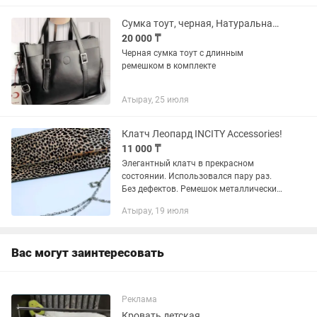
Сумка тоут, черная, Натуральная кожа
20 000 ₸
Черная сумка тоут с длинным
ремешком в комплекте
Атырау, 25 июля
Клатч Леопард INCITY Accessories!
11 000 ₸
Элегантный клатч в прекрасном
состоянии. Использовался пару раз.
Без дефектов. Ремешок металлический
длинный через плечо. Закрывается на
Атырау, 19 июля
2 кнопки-магниты. 1 отделение и
внутренний кармашек.
Вас могут заинтересовать
Реклама
Кровать детская