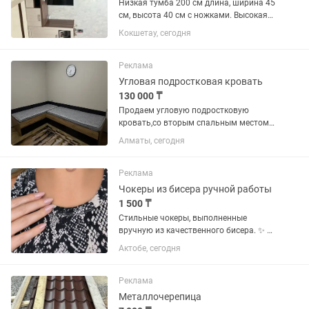
Низкая тумба 200 см длина, ширина 45
см, высота 40 см с ножками. Высокая
тумба длина 90 см, ширина 44 см,
Кокшетау, сегодня
высота 107 см с ножками. Между
собой не скреплены.
Реклама
Угловая подростковая кровать
130 000 ₸
Продаем угловую подростковую
кровать,со вторым спальным местом .
В хорошем состоянии. Длина первой
Алматы, сегодня
1’87,ширина 82. Второй 1’87 ширина 82
Реклама
Чокеры из бисера ручной работы
1 500 ₸
Стильные чокеры, выполненные
вручную из качественного бисера. ✨ В
наличии 4 цвета. 📏 Длина — 34 см.
Актобе, сегодня
Цена одной штуки 1500 тенге 💎
Аккуратное и качественное плетение.
🎁 Отлично подойдут как для себя,...
Реклама
Металлочерепица