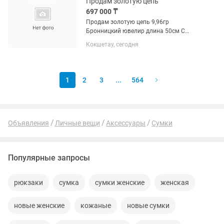
Продам золотую цепь
697 000 ₸
Продам золотую цепь 9,96гр
Бронницкий ювелир длина 50см С
этикеткой ,не ношенная купила для
Кокшетау, сегодня
себя теперь нуждаюсь финансово
1
2
3
...
564
Объявления
Личные вещи
Аксессуары
Сумки
Популярные запросы
рюкзаки
сумка
сумки женские
женская
новые женские
кожаные
новые сумки