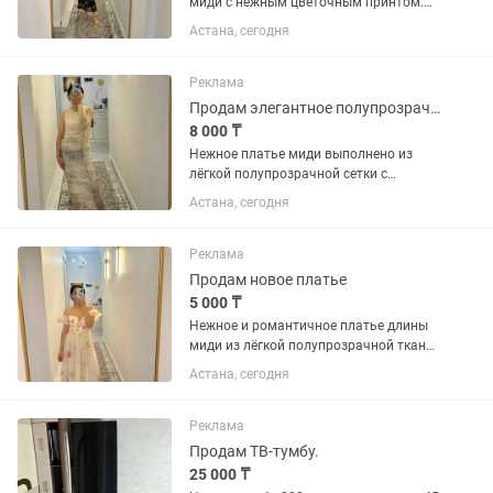
миди с нежным цветочным принтом.
Модель выполнена на тонких
Астана, сегодня
регулируемых бретелях, имеет
аккуратный V-образный вырез и
приталенный силуэт, который мягко
Реклама
подчёркивает...
Продам элегантное полупрозрачное платье в светлом молочно-бежевом оттенке
8 000 ₸
Нежное платье миди выполнено из
лёгкой полупрозрачной сетки с
абстрактным принтом в бежевых и
Астана, сегодня
серо-молочных тонах. Модель имеет
облегающий силуэт, который красиво
подчёркивает фигуру, а мягкая...
Реклама
Продам новое платье
5 000 ₸
Нежное и романтичное платье длины
миди из лёгкой полупрозрачной ткани
молочного оттенка с акварельным
Астана, сегодня
цветочным принтом в пастельных
розовых, голубых и зелёных тонах. Лиф
выполнен в корсетном стиле с...
Реклама
Продам ТВ-тумбу.
25 000 ₸