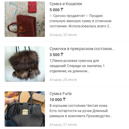
Сумка и Кошелек
5 000 ₸
✨ Срочно продается! ✨ Продаю
стильную женскую сумку в отличном
состоянии. Использовалась всего 2
раза, без каких-либо дефектов. Внутри
Атырау, 30 июля
несколько удобных отделений. В
комплекте длинный плечевой...
Сумочки в прекрасном состоянии. Меховая сумочка Новая
3 500 ₸
1)Темно-розовая сумочка для
свиданий! Спереди на заклепке, 1
отделение, на длинном
регулирующемся ремешке. Внутри 3
Атырау, 28 июля
кармашка. Без дефектов. Отдам за
2000 тг 2) Сумочка Goldfish
коричневая. Ручки...
Сумка Furla
10 000 ₸
В хорошем состоянии Чистая кожа
Есть потертости на ручке Длинный
ремешок в комплекте Производство
Италия Покупалась за дорого
Атырау, 27 июля