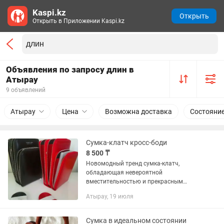
Kaspi.kz
Открыть
Открыть в Приложении Kaspi.kz
Объявления по запросу длин в
Атырау
9 объявлений
Атырау
Цена
Возможна доставка
Состояни
Сумка-клатч кросс-боди
8 500 ₸
Новомодный тренд сумка-клатч,
обладающая невероятной
вместительностью и прекрасным
дизайном. Имеются 2 больших и 1
Атырау, 19 июля
среднее отделения, кармашки для
банковских карт. Материал:
заменитель кожи, не...
Сумка в идеальном состоянии