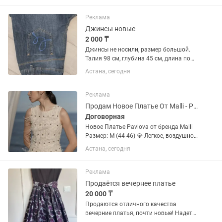
пластиковое окно, одна входная дверь.
Длина 6,10 ширина 2,5 высота...
Реклама
Джинсы новые
2 000 ₸
Джинсы не носили, размер большой.
Талия 98 см, глубина 45 см, длина по
вн.шву 72см
Астана, сегодня
Реклама
Продам Новое Платье От Malli - Pavlova
Договорная
Новое Платье Pavlova от бренда Malli
Размер: М (44-46) 💎 Легкое, воздушное
и элегантное — платье украшено
Астана, сегодня
вышивкой с перьями и аккуратными
камнями. Лаконичный дизайн с
акцентом на...
Реклама
Продаётся вечернее платье
20 000 ₸
Продаются отличного качества
вечерние платья, почти новые! Надеты