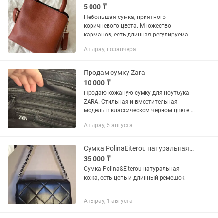
5 000 ₸
Небольшая сумка, приятного
коричневого цвета. Множество
карманов, есть длинная регулируемая
ручка.
Атырау, позавчера
Продам сумку Zara
10 000 ₸
Продаю кожаную сумку для ноутбука
ZARA. Стильная и вместительная
модель в классическом черном цвете.
Подходит для ноутбука, документов и
Атырау, 5 августа
повседневного использования. Есть
длинный ремень через плечо....
Сумка PolinaEiterou натуральная кожа
35 000 ₸
Сумка Polina&Eiterou натуральная
кожа, есть цепь и длинный ремешок
Атырау, 1 августа