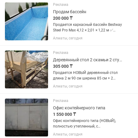
Классический дизайн и...
Реклама
Продам бассейн
200 000 ₸
Продается каркасный бассейн Bestway
Steel Pro Max 4,12 × 2,01 × 1,22 м ✅
Состояние: как новый ✅
Алматы, сегодня
Использовался всего одну неделю ✅
Продаем за ненадобностью ✅ Полный
комплект, без...
Реклама
Деревянный стол 2 скамьи 2 стула
305 000 ₸
Продается НОВЫЙ деревянный стол
длина 2 м 90 см ширина 85 см + 2
скамьи со спинкой длиной 2 м 90 см +
Алматы, сегодня
2 стула со спинкой. Всё из дерева.
Свежеизготовленный комплект.
Находится в Алматы . Возможна...
Реклама
Офис контейнерного типа
1 550 000 ₸
Офис контейнерного типа (НОВЫЙ),
полностью утепленный, с
электроосвещением и электро-
Алматы, сегодня
отоплением, одно открывающееся