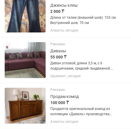
Джинсы клеш
2 000 ₸
Длина от талии (внешний шов): 103 см
Внутренний шов: 70 см
Алматы, сегодня
Реклама
Диваны
55 000 ₸
Диван угловой, длина 3,5 м, с 6
подушечками, средний- выдвижной.
Отлично подойдет для гостиной.
Шымкент, сегодня
Продаю в связи с переездом.
Состояние отличное.
Реклама
Продам комод
100 000 ₸
Продается оригинальный комод из
коллекции «Давиль» производства
ЗАО «Молодечномебель» (Беларусь). -
Алматы, сегодня
Отделка натуральным дубовым
шпоном с красивой текстурой дерева. -