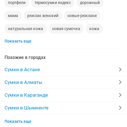
портфели
термосумки яндекс
дорожный
мама
рюкзак женский
новые рюкзаки
натуральная кожа
новая сумочка
кожа
Показать еще
ранец
сумка оригинал
сумочки женские
сумочка
бумажники
сумка женская новая
Похожие в городах
мужские сумки
в хорошем состояний
яндекс
Сумки в Астане
рюкзак мужской
сумочка женская новая
Сумки в Алматы
мужские сумки кожа
термосумки
сумка на плечо
Сумки в Караганде
чехол samsung
сумки из бусин
Сумки в Шымкенте
Сумки в Актобе
сумка натуральная кожа
портфель мужской
Показать еще