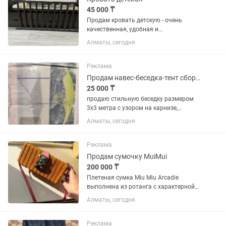
45 000 ₸
Продам кровать детскую - очень
качественная, удобная и
функциональная. Пеленальное место;
Алматы, сегодня
открытая ниша, два ящика под
лекарства, памперсы и прочее; один
большой ящик внизу под вещи.
Реклама
Размер: высота...
Продам навес-беседка-тент сборный новый, торг уместен
25 000 ₸
продаю стильную беседку размером
3x3 метра с узором на карнизе,
прочный сборный каркас Информация
Алматы, сегодня
о товаре: Стальная беседка 3x3 метра
с узором на козырьке. Размеры
упаковки: Длина 194 см, Ширина 43...
Реклама
Продам сумочку MuiMui
200 000 ₸
Плетеная сумка Miu Miu Arcadie
выполнена из ротанга с характерной
розовой кожаной отделкой и
Алматы, сегодня
серебристой фурнитурой. С длинным
ремешком из кожи. Внутри отделка вся
из кожи. Есть карточка. Оригинал....
Реклама