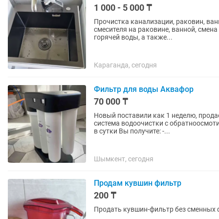
1 000 - 5 000 ₸
Прочистка канализации, раковин, ванн
смесителя на раковине, ванной, смена
горячей воды, а также...
Караганда, сегодня
Фильтр для воды Аквафор
70 000 ₸
Новый поставили как 1 неделю, продаем в связи с перее
система водоочистки с обратноосмот
в сутки Вы получите: -...
Шымкент, сегодня
Продам кувшин фильтр
200 ₸
Продать кувшин-фильтр без сменных 