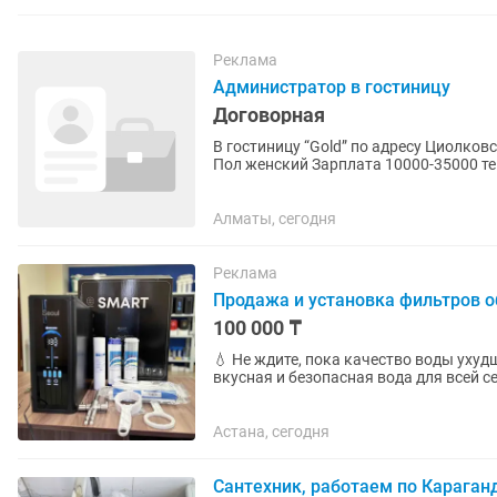
Реклама
Администратор в гостиницу
Договорная
В гостиницу “Gold” по адресу Циолков
Пол женский Зарплата 10000-35000 тенге за смену График работы: сутк
28-35 лет -...
Алматы, сегодня
Реклама
Продажа и установка фильтров о
100 000 ₸
💧 Не ждите, пока качество воды ухудшится! Своевременная замена картриджей —
вкусная и безопасная вода для всей семьи. 🔥 В наличии сменные картриджи и фи
по выгодным ценам! ✔...
Астана, сегодня
Сантехник, работаем по Караган