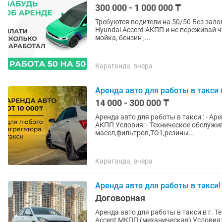
300 000 - 1 000 000 ₸
Требуются водители на 50/50 Без залога!!! Забудь про аренду! Выполняй заказы на 
Hyundai Accent АКПП и не переживай что не з
мойка, бензин ,...
Караганда, вчера
Аренда авто для работы в такси 
14 000 - 300 000 ₸
Аренда авто для работы в такси : - Аренда авто на 24 часа 14000тг а/м марки Hyundai Accent
АКПП Условия: - Техническое обслуживание Автомобилей за счет компании (Замена
масел,фильтров,ТО1,резины...
Караганда, вчера
Аренда авто для работы в такси! 
Договорная
Аренда авто для работы в такси в г. Темиртау : - Аренда авто на 24 часа а
Accent МКПП (механическая) Условия: - Техническое обслуживание Автомобилей за счет