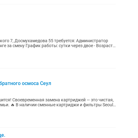
ского 7, Досмухамедова 55 требуется: Администратор
и через двое - Возраст
братного осмоса Сеул
 это чистая,
льтры Seoul
де.