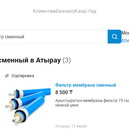
Клиентам
Бизнесу
Kaspi Гид
Мой
Аты
 сменный в Атырау
(3)
Сортировка
Фильтр мембрана сменный
8 500 ₸
Ауыстыратын мембрана фильтр 75 гал
низкой цене
Атырау, 11 июля