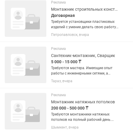
Реклама
Монтажник строительных конструкций
Договорная
Требуется установщики пластиковых
изделий с умение делать свою работу
на совесть так же рассмотрим бригаду
Петропавловск, вчера
установщиков работа оплата
договорная
Реклама
Сантехник-монтажник, Сварщик
5 000 - 15 000 ₸
Требуются мастера. Имеющие опыт
работы с инженерными сетями, а
именно монтаж системы отопления,
Тараз, вчера
водоснабжения, канализации,
пожаротушеник и систем орошения.
Знание и умения расставлять и...
Реклама
Монтажник натяжных потолков
200 000 - 500 000 ₸
Требуются монтажники натяжных
потолков на полный рабочий день.
Оплата сдельная. Наличие авто
Шымкент, вчера
приветствуется. Выплаты 2 раза в