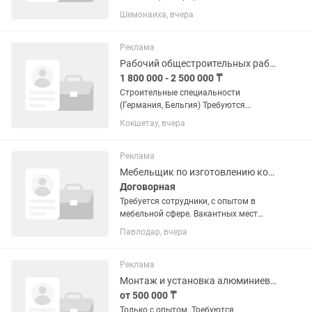
опытом работы. Зп от 400 тыс до 600
Шемонаиха, вчера
тысяч
Реклама
Рабочий общестроительных работ
1 800 000 - 2 500 000 ₸
Строительные специальности
(Германия, Бельгия) Требуются
квалифицированные специалисты
Кокшетау, вчера
строительных профессий: Каменщик –
кладка кирпича, блоков, газобетона,
возведение стен и перегородок. ...
Реклама
Мебельщик по изготовлению корпусной мебели
Договорная
Требуется сотрудники, с опытом в
мебельной сфере. Вакантных мест
несколько, Сборщик, монтажник и т. д.
Павлодар, вчера
Реклама
Монтаж и установка алюминиевых конструкций , окна и перегородки
от 500 000 ₸
Только с опытом .Требуются