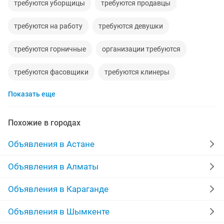
требуются уборщицы
требуются продавцы
требуются на работу
требуются девушки
требуются горничные
организации требуются
требуются фасовщики
требуются клинеры
Показать еще
охрана требуются
требуются строители
требуются ученики
срочно требуются
Похожие в городах
требуются охраники
требуются уборщицы уборке
Объявления в Астане
разнорабочие требуются
Объявления в Алматы
требуются официанты ресторан
Объявления в Караганде
требуются помощник юриста
Объявления в Шымкенте