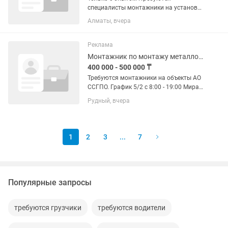
специалисты монтажники на установку
алюминиевый профиль,окна
Алматы, вчера
,двери,витражи , перегородки.
Реклама
Монтажник по монтажу металлоконструкций
400 000 - 500 000 ₸
Требуются монтажники на объекты АО
ССГПО. График 5/2 с 8:00 - 19:00 Мира
14 офис 202
Рудный, вчера
1
2
3
...
7
Популярные запросы
требуются грузчики
требуются водители