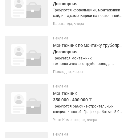
Договорная
Требуются кровельщики, монтажники
сайдинга,каменьщики на постоянной
основе заработная оплата
Караганда, вчера
еженедельная .это не калым читаите
внимательнно Телефон для связь
Реклама
Монтажник по монтажу трубопроводов
Договорная
Требуется монтажник
технологического трубопровода.
Обязанности: Комплекс работ по
Павлодар, вчера
подготовке, монтажу, сборке, установке
трубопроводных систем,
транспортирующих жидкости;
Реклама
Проводить гидравлические и...
Монтажник
350 000 - 400 000 ₸
Требуются рабочие строительных
специальностей. График работы с 8.00-
17.00, 5/2. Своевременная заработная
Усть-Каменогорск, вчера
оплата. Объекты на территории ТОО
Казцинк.
Реклама