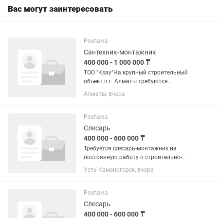
Вас могут заинтересовать
Реклама
Сантехник-монтажник
400 000 - 1 000 000 ₸
ТОО "Ksay"На крупный строительный
объект в г. Алматы требуются
квалифицированные сантехники для
Алматы, вчера
выполнения внутренних
сантехнических работ. Место работы: г.
Алматы, ул. Аль-Фараби, угол ул....
Реклама
Слесарь
400 000 - 600 000 ₸
Требуется слесарь-монтажник на
постоянную работу в строительно-
монтажную организацию. Работа на
Усть-Каменогорск, вчера
промышленных площадках. Виды
работ: монтаж трубопроводов,
изготовление и монтаж
Реклама
металлоконструкций,...
Слесарь
400 000 - 600 000 ₸