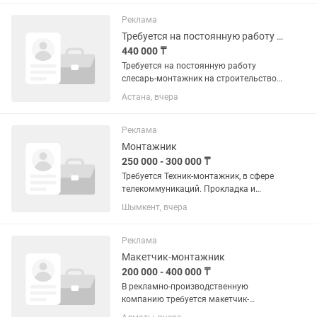
месяц. Опыт работы не обязателен (
всему обучим)
Реклама
Требуется на постоянную работу слесарь, рабочие на строительство сетей НВК
440 000 ₸
Требуется на постоянную работу
слесарь-монтажник на строительство
сетей НВК (наружные сети
Астана, вчера
водопровода и канализации), без
вредных привычек. Опыт работы в
данной сфере обязательно. Работа в г
Реклама
Астана....
Монтажник
250 000 - 300 000 ₸
Требуется Техник-монтажник, в сфере
телекоммуникаций. Прокладка и
подвес оптического кабеля. Распайка
Шымкент, вчера
оптических волокон. Монтаж ОРШ и
ОРК. GPON.
Реклама
Макетчик-монтажник
200 000 - 400 000 ₸
В рекламно-производственную
компанию требуется макетчик-
монтажник с опытом работы. Сборка