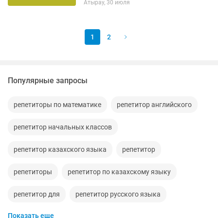
Атырау, 30 июля
даю 100% гарантию, только
индивидуально по авторской методике
я...
1
2
Популярные запросы
репетиторы по математике
репетитор английского
репетитор начальных классов
репетитор казахского языка
репетитор
репетиторы
репетитор по казахскому языку
репетитор для
репетитор русского языка
Показать еще
репетитор начальная школа
репетитор с выездом