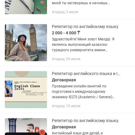
мной ты заговоришь и начнешь
смотреть фильмы без субтитров,
Атырау, 3 июля
гарантирую, занятия на английском
языке. Я закончила балакалавр...
Репетитор по английскому языку
2 000 - 4 000 ₸
Здравствуйте! Меня зовут Мөлдір. Я
являюсь выпускницей казахско-
турецкого университета имени
Сулеймана Демиреля. Работаю
Атырау, 29 июля
преподавателем английского языка
более 10 лет. Мой педагогический
опыт...
Репетитор английского языка и Ielts
Договорная
Проведение онлайн-занятий по
подготовке к международному
экзамену IELTS (Academic / General)
•Обучение английскому языку
Атырау, 19 июля
студентов уровней Beginner – Advanced
(C1–C2) •Развитие всех языковых
навыков:...
Репетитор по английскому языку.
Договорная
Английский язык для детей, и