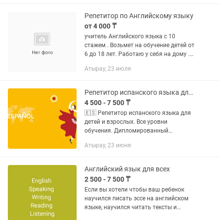
школьников 1-7 казахских классов по
английскому...
Репетитор по Английскому языку
от 4 000 ₸
учитель Английского языка с 10
стажем . Возьмет на обучение детей от
6 до 18 лет. Работаю у себя на дому .
Все для обучения у меня имеется .
Атырау, 23 июля
Подготовка к СОР И СОЧ ОБЩИЙ
АНГЛИЙСКИЙ ЯЗЫК РАЗГОВОРНЫЙ...
Репетитор испанского языка для детей и взрослых. Все уровни обучения.
4 500 - 7 500 ₸
🇪🇸 Репетитор испанского языка для
детей и взрослых. Все уровни
обучения. Дипломированный
специалист Опыт работы 7 лет ¡Hola!
Атырау, 23 июня
Меня зовут Камила, я —
дипломированный преподаватель с
педагогическим...
Английский язык для всех
2 500 - 7 500 ₸
Если вы хотели чтобы ваш ребенок
научился писать эссе на английском
языке, научился читать тексты и
разговаривать на английском, то я