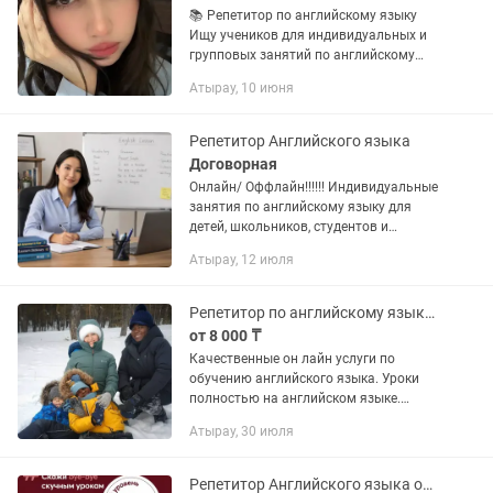
📚 Репетитор по английскому языку
Ищу учеников для индивидуальных и
групповых занятий по английскому
языку (уровни A1–B1). 🔹 О себе: —
Атырау, 10 июня
опыт преподавания: 3 года — работаю
по собственной эффективной...
Репетитор Английского языка
Договорная
Онлайн/ Оффлайн!!!!!! Индивидуальные
занятия по английскому языку для
детей, школьников, студентов и
взрослых. Помогаю освоить
Атырау, 12 июля
грамматику, расширить словарный
запас, улучшить разговорную речь,...
Репетитор по английскому языку онлайн
от 8 000 ₸
Качественные он лайн услуги по
обучению английского языка. Уроки
полностью на английском языке.
Обучение пяти основным навыкам:
Атырау, 30 июля
говорение, слушание, чтение, письмо,
грамматика. О себе: красный диплом...
Репетитор Английского языка онлайн