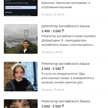
взрослых. Школьная программа , и
углубленное изучение.
Атырау, 25 июля
репетитор Английского языка
2 400 - 3 000 ₸
Репетитор английского языка (онлайн)
Добрый день! Я - преподаватель
английского языка с опытом работы
более 4 лет. Провожу индивидуальные
Атырау, 6 июля
онлайн-занятия для всех, кто хочет
уверенно овладеть...
Репетитор английского языка
2 000 - 2 500 ₸
Я учусь на специальности "Два
иностранных языка" в университете и
провожу онлайн-занятия для
подростков от 12 лет и взрослых. На
Атырау, 18 июня
занятиях: - индивидуальный подход к
каждому - много разговорной...
Репетитор Английского Языка
3 000 - 3 500 ₸