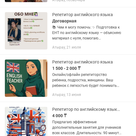
Атырау, позавчера
Репетитор английского языка
Договорная
📚 Чем я могу помочь: ✨ Подготовка к
ЕНТ по английскому языку — объясняю
материал с нуля, помогаю
разобраться в грамматике, лексике и
Атырау, 21 июля
тестовых заданиях ✨ Повышение
уровня английского языка от A1 до...
Репетитор английского языка
1 500 - 2 000 ₸
Онлайн/офлайн репетиторство
ребенка, подростка, женщины. Ваш
ребенок с легкостью будет понимать
все материалы на уроках, вы сможете
Атырау, 13 июня
сдать важные экзамены , найти
хорошую работу. Я заставлю вас...
Репетитор по английскому языку для школьников
4 000 ₸
Предлагаю эффективные
дополнительные занятия для учеников
всех классов. Длительность: 90 минут