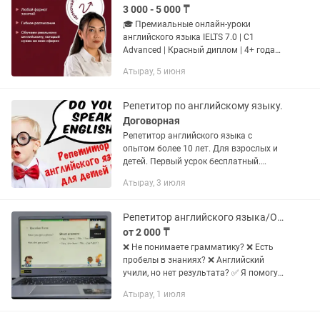
3 000 - 5 000 ₸
🎓 Премиальные онлайн-уроки
английского языка IELTS 7.0 | C1
Advanced | Красный диплом | 4+ года
опыта Здравствуйте! Меня зовут
Атырау, 5 июня
Арбинур — преподаватель английского
языка с профильным образованием
и...
Репетитор по английскому языку.
Договорная
Репетитор английского языка с
опытом более 10 лет. Для взрослых и
детей. Первый усрок бесплатный.
Пиши п, записывайся на бесплатный
Атырау, 3 июля
урок. 1 рок длится 60 минут. 1 урок
цена 2500тг. Обучение по...
Репетитор английского языка/Онлайн/Первый пробный урок - бесплатно
от 2 000 ₸
❌ Не понимаете грамматику? ❌ Есть
пробелы в знаниях? ❌ Английский
учили, но нет результата? ✅ Я помогу
разобраться, систематизировать
Атырау, 1 июля
знания и начать уверенно
использовать английский. • Понятные