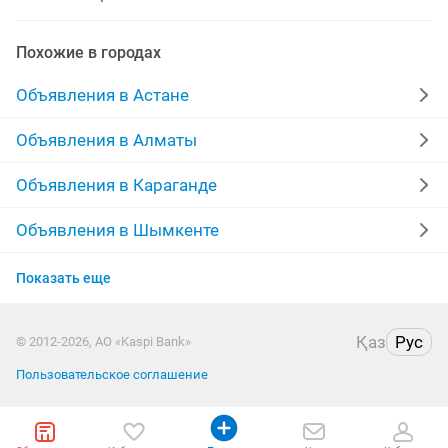
начальный класс репетитор
репетиторы 1 по 4 класс
Похожие в городах
онлайн репетитор казахского
Объявления в Астане
репетитор китайского языка
Объявления в Алматы
репетитор начальных классоав
Объявления в Караганде
репетиторы казахский русский
Объявления в Шымкенте
Объявления в Усть-Каменогорске
репетитор по фортепиано
репетитор на час
Показать еще
Объявления в Актобе
репетитора для детей
репетитор для студентов
Қаз
Рус
© 2012-2026, АО «Kaspi Bank»
Объявления в Костанае
репетиторство
Пользовательское соглашение
Объявления в Таразе