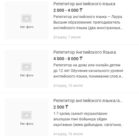
и...
Репетитор английского языка
2 000 - 4 000 ₸
Репетитор английского языка — Лаура
Высшее образование: преподаватель
английского языка (два иностранных
языка). Обучаю: • детей и школьников
Атырау, 7 июня
(1–9 классы) • взрослых с нуля •
разговорному...
Репетитор Английского Языка
4 000 - 8 000 ₸
Репетитор на дому или онлайн детям
до 12 лет Обучение начального уровня
английского языка, понимание слов и
предложений, изучение английского
Атырау, 10 июля
языка, повышение успеваемости
английского языка учащихся...
Репетитор английского языка/ағылшын тілі репетиторы
2 500 ₸
1-7 қазақ сынып оқушыларын
ағылшын пәні бойынша үйден
оқытамын (жеке дайындық- сағатына
2500тг, онлайн оқуға да болады).
Атырау, 16 июля
Нұрсая, ТҮК Модерн Сити/Обучаю