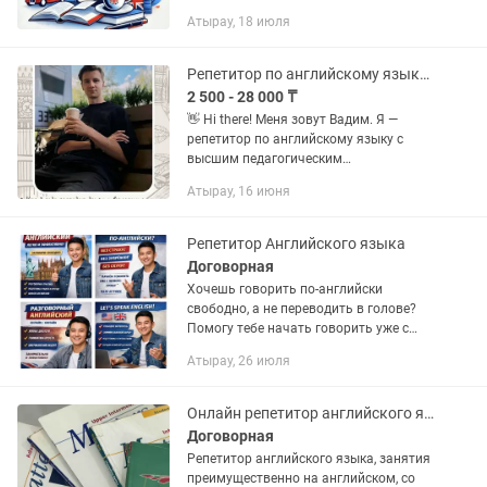
(состоит из двух блоков по 45 минут)
Атырау, 18 июля
Результат: Устранение пробелов в
знаниях, расширение словарного...
Репетитор по английскому языку для детей и взрослых.
2 500 - 28 000 ₸
👋 Hi there! Меня зовут Вадим. Я —
репетитор по английскому языку с
высшим педагогическим
образованием 👨🏫 📌 Немного обо
Атырау, 16 июня
мне: Более 3-х лет педагогического
опыта; Действующий школьный...
Репетитор Английского языка
Договорная
Хочешь говорить по-английски
свободно, а не переводить в голове?
Помогу тебе начать говорить уже с
первых занятий. Меня зовут Tuleu
Атырау, 26 июля
Altynbek — преподаватель английского
с живым, современным...
Онлайн репетитор английского языка, уроки на англ
Договорная
Репетитор английского языка, занятия
преимущественно на английском, со