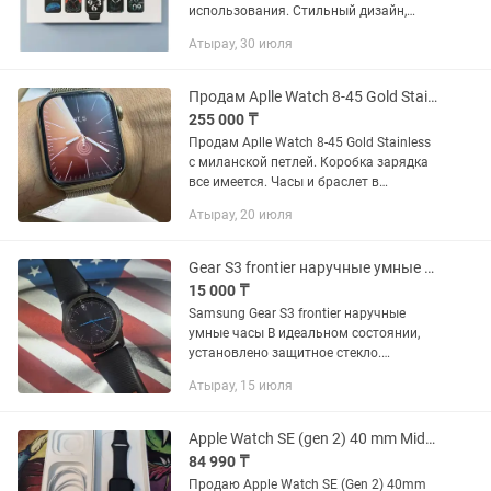
использования. Стильный дизайн,
удобный интерфейс и полезные
Атырау, 30 июля
функции по доступной цене. Смарт-
часы HW22 Series 6 — стильные и...
Продам Aplle Watch 8-45 Gold Stainless с миланской петлей.
255 000 ₸
Продам Aplle Watch 8-45 Gold Stainless
с миланской петлей. Коробка зарядка
все имеется. Часы и браслет в
хорошем состоянии все работает.
Атырау, 20 июля
Варианты обмена нет. Дополнительно
ремешок спортивный в...
Gear S3 frontier наручные умные часы Samsung
15 000 ₸
Samsung Gear S3 frontier наручные
умные часы В идеальном состоянии,
установлено защитное стекло.
+коробка +зарядка +запасной
Атырау, 15 июля
ремешок удлинненный Не звонит
только пишите
Apple Watch SE (gen 2) 40 mm Midnight
84 990 ₸
Продаю Apple Watch SE (Gen 2) 40mm