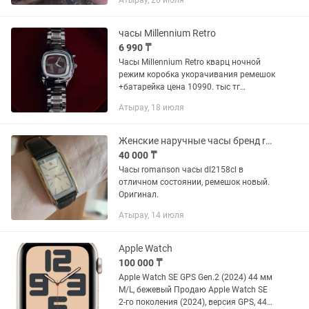
Атырау, 26 июля
наблюдать за работой
автоматического механизма.
Состояние: Отличное /...
часы Millennium Retro
6 990 ₸
Часы Millennium Retro кварц ночной
режим коробка укорачивания ремешок
+батарейка цена 10990. тыс тг
Доставка через яндекс
Атырау, 18 июля
Женские наручные часы бренд romanson dl2158cl
40 000 ₸
Часы romanson часы dl2158cl в
отличном состоянии, ремешок новый.
Оригинал.
Атырау, 14 июля
Apple Watch
100 000 ₸
Apple Watch SE GPS Gen.2 (2024) 44 мм
M/L, бежевый Продаю Apple Watch SE
2-го поколения (2024), версия GPS, 44