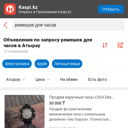
Kaspi.kz
Открыть
Открыть в Приложении Kaspi.kz
Объявления по запросу ремешок для
часов в Атырау
12 объявлений
Электроника
Apple
Личные вещи
Атырау
Цена
На обмен
Есть фото
Продам наручные часы CIGA Design Series X Eye of Horus
50 000 ₸
Продаю футуристические
механические часы с уникальным
дизайном «Око Хоруса». Полностью
прозрачный циферблат позволяет