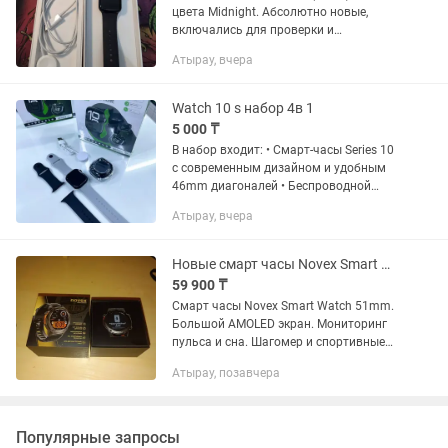
цвета Midnight. Абсолютно новые,
включались для проверки и
подключения. Ни разу не носились и не
Атырау, вчера
эксплуатировались. Часы идут с
мягким ремешком, зарядным...
Watch 10 s набор 4в 1
5 000 ₸
В набор входит: • Смарт-часы Series 10
с современным дизайном и удобным
46mm диагоналей • Беспроводной
наушник, который хранится в корпусе
Атырау, вчера
часов для удобной зарядки и ношения.
• Два сменных...
Новые смарт часы Novex Smart Watch 51mm AMOLED
59 900 ₸
Смарт часы Novex Smart Watch 51mm.
Большой AMOLED экран. Мониторинг
пульса и сна. Шагомер и спортивные
режимы. Уведомления со смартфона.
Атырау, позавчера
Влагозащита. Состояние: новые, в
комплекте два ремешка...
Популярные запросы