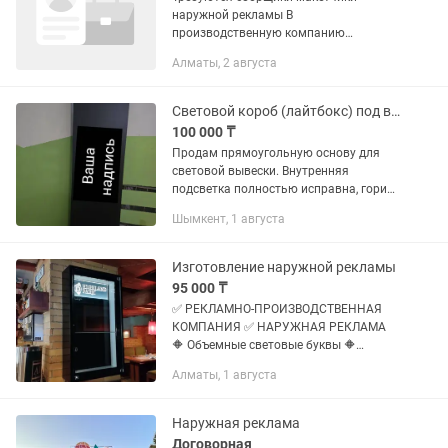
наружной рекламы В
производственную компанию
требуется сборщик-макетчик для
Алматы, 2 августа
изготовления изделий наружной
рекламы. Обязанности: • Сборка
объемных букв, световых...
Световой короб (лайтбокс) под вывеску / Рекламная основа с подсветкой
100 000 ₸
Продам прямоугольную основу для
световой вывески. Внутренняя
подсветка полностью исправна, горит
ярко (включил и работает). Идеально
Шымкент, 1 августа
подойдет для рекламного агентства
или под новый бизнес —...
Изготовление наружной рекламы
95 000 ₸
✅ РЕКЛАМНО-ПРОИЗВОДСТВЕННАЯ
КОМПАНИЯ ✅ НАРУЖНАЯ РЕКЛАМА
🔶 Объемные световые буквы 🔶
Лайтбоксы
Алматы, 1 августа
🔶Баннеры,пресстены,фотозона 🔶
Изготовление корпусной мебели 🔶
Оформление входной группы 🔶
Наружная реклама
Изготовление...
Договорная