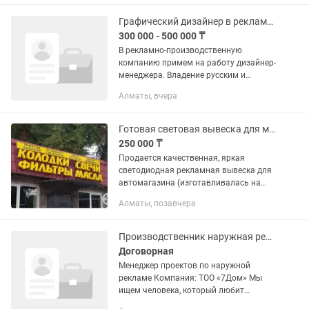
выезд на монтажные работы.
Зарплата...
Графический дизайнер в рекламное агентство
300 000 - 500 000 ₸
В рекламно-производственную
компанию примем на работу дизайнер-
менеджера. Владение русским и
казахским языком. Работа в офисе с
Алматы, вчера
новыми и корпоративными клиентами.
Знание графических и офисных...
Готовая световая вывеска для магазина автозапчастей на двух языках
250 000 ₸
Продается качественная, яркая
светодиодная рекламная вывеска для
автомагазина (изготавливалась на
заказ за 600.000 тг). Это идеальное
Алматы, позавчера
готовое решение для тех, кто
открывает новую торговую точку или...
Производственник наружная реклама
Договорная
Менеджер проектов по наружной
рекламе Компания: ТОО «7Дом» Мы
ищем человека, который любит
порядок, умеет доводить дела до конца