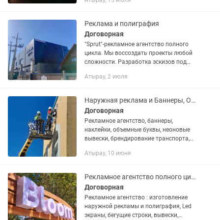
Атырау, 15 июля
и по доступной цене. Работаем с
бизнесом, магазинами, кафе,...
Реклама и полиграфия
Договорная
"Sprut"-рекламное агентство полного
цикла. Мы воссоздать проекты любой
сложности. Разработка эскизов под
Ваш бизнес Большой опыт работы в
Атырау, 2 июля
сфере рекламы. •Вывески •Баннеры
•Световые...
Наружная реклама и Баннеры, Объемные буквы, подсветка заданий, козырьки
Договорная
Рекламное агентство, баннеры,
наклейки, объемные буквы, неоновые
вывески, брендирование транспорта,
бегущие строки, стикеры, указатели,
Атырау, 10 июня
подсветка заданий, входные группы,
оформление фасадов
Рекламное агентство полного цикла, наружная реклама и полиграфия
Договорная
Рекламное агентство : изготовление
наружной рекламы и полиграфия, Led
экраны, бегущие строки, вывески,