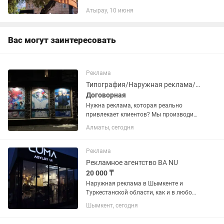
световые короба, буквы с подсветкой,
Атырау, 10 июня
наклейки, брендирование транспорта
Вас могут заинтересовать
Реклама
Типография/Наружная реклама/Шелкография
Договорная
Нужна реклама, которая реально
привлекает клиентов? Мы производим
всё-от стильных визиток до
Алматы, сегодня
масштабных рекламных стендов и
вывесок! Работаем на собственном
оборудовании, гарантируем четкую...
Реклама
Рекламное агентство ВА NU
20 000 ₸
Наружная реклама в Шымкенте и
Туркестанской области, как и в любом
современном городе, занимает особое
Шымкент, сегодня
место. Сложно представить себе
эффективную комплексную рекламную