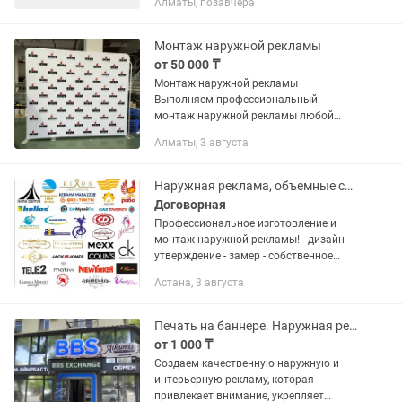
Алматы, позавчера
и контролировать выполнение задач.
Нам нужен не продавец, а человек,...
Монтаж наружной рекламы
от 50 000 ₸
Монтаж наружной рекламы
Выполняем профессиональный
монтаж наружной рекламы любой
сложности. Наши услуги: • Установка
Алматы, 3 августа
вывесок и световых коробов • Монтаж
баннеров и рекламных конструкций •
Установка...
Наружная реклама, объемные световые буквы, утверждение.
Договорная
Профессиональное изготовление и
монтаж наружной рекламы! - дизайн -
утверждение - замер - собственное
производство - баннеры (изготовление
Астана, 3 августа
и монтаж) - объемные световые буквы -
световые короба...
Печать на баннере. Наружная реклама. Баннер. Вывеска. Дизайн.
от 1 000 ₸
Создаем качественную наружную и
интерьерную рекламу, которая
привлекает внимание, укрепляет