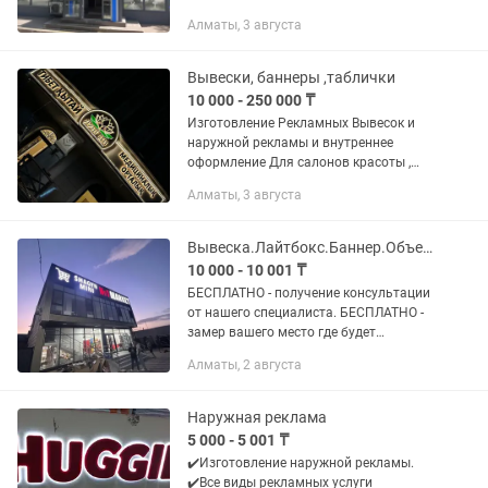
имидж компании и помогает
Алматы, 3 августа
привлекать новых клиентов. 🔶 Наши
услуги: ✔️ Вывески любой сложности ✔️
Объемные...
Вывески, баннеры ,таблички
10 000 - 250 000 ₸
Изготовление Рекламных Вывесок и
наружной рекламы и внутреннее
оформление Для салонов красоты ,
рестораны , бар, фитнес клубы,
Алматы, 3 августа
офисные помещения, магазины
одежды , продуктовые магазины и тд...
Вывеска.Лайтбокс.Баннер.Объемные световые буквы.
10 000 - 10 001 ₸
БЕСПЛАТНО - получение консультации
от нашего специалиста. БЕСПЛАТНО -
замер вашего место где будет
установлена ваша наружная реклама.
Алматы, 2 августа
БЕСПЛАТНО - дизайн вашей будущей
рекламы. БЕСПЛАТНО - просчет...
Наружная реклама
5 000 - 5 001 ₸
✔️Изготовление наружной рекламы.
✔️Все виды рекламных услуги