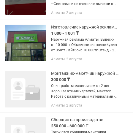
➖Световые и не световые вывески от
10 000тг ➖Лайтбоксы от 5 000тг
Алматы, 2 августа
➖Световой короб от 5 000тг
➖Неоновые вывески от 5 000тг
➖Световые буквы...
Изготовление наружной рекламы, демонтаж, монтаж, ремонт.
1 000 - 1 001 ₸
Наружная реклама Алматы. Вывески
от 10 000тг Объемные световые буквы
от 350тг Лайтбокс 10 000тг Стенды 2
000тг. Таблички 1 000тг. Указатели 1
Алматы, 2 августа
000тг Неоновые вывески 3 000тг.
Ремонт, демонтаж и монтаж...
Монтажник-макетчик наружной рекламы
300 000 ₸
Опыт работы макетчиком от 2 лет.
Хорошее чтение чертежей, макетов.
Работа с различными материалами -
дерево, пластик пленка оракал и т.п.
Алматы, 2 августа
Склейка, резка, покраска. Соединение
деталей, сборка макета,...
Сборщик на производстве
250 000 - 600 000 ₸
Требуются сборщики-макетчики