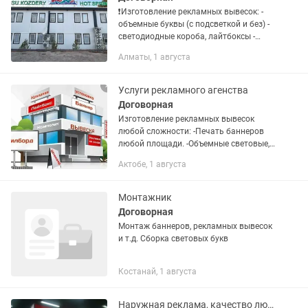
❗Изготовление рекламных вывесок: -
объемные буквы (с подсветкой и без) -
светодиодные короба, лайтбоксы -
световые консоли, - штендеры
Алматы, 1 августа
(стритлайны) Производство
интерьерной рекламы: - буквы:...
Услуги рекламного агенства
Договорная
Изготовление рекламных вывесок
любой сложности: -Печать баннеров
любой площади. -Объемные световые,
не световые, плоские, контражурные
Актобе, 1 августа
буквы на любой подложке и без.
-Лайтбоксы, консоли. -Оклейка...
Монтажник
Договорная
Монтаж баннеров, рекламных вывесок
и т.д. Сборка световых букв
Костанай, 1 августа
Наружная реклама, качество люкс (доступные цены )