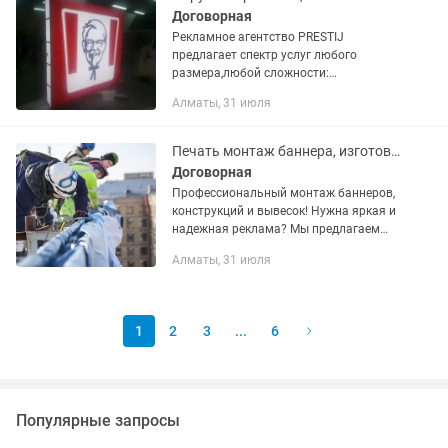
Договорная
Рекламное агентство PRESTIJ
предлагает спектр услуг любого
размера,любой сложности:
Изготовление монтаж объёмных букв
Алматы, 31 июля
Печать банера, самоклеющей плёнки
Изготовление информационных
стендов и многое...
Печать монтаж баннера, изготовление рекламных конструкций.
Договорная
Профессиональный монтаж баннеров,
конструкций и вывесок! Нужна яркая и
надежная реклама? Мы предлагаем
полный цикл услуг: Монтаж баннеров –
Алматы, 31 июля
быстро, качественно, с гарантией!
Установка рекламных...
1
2
3
...
6
Популярные запросы