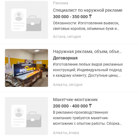
кампанию, которая не включала...
Реклама
Специалист по наружной рекламе
300 000 - 350 000 ₸
Обязанности: Изготовление вывесок,
световых коробов, объемных букв и
рекламных конструкций. Сборка
Астана, сегодня
изделий из ПВХ, акрила, композита,
металла и других материалов. Монтаж
и демонтаж наружной...
Наружная реклама, объем, объемные, светящиеся буквы, лайтбоксы,вывески.
Договорная
Изготовление любых видов рекламных
конструкций; Индивидуальный подход
к каждому клиенту; Доступные цены;
Высокое качество готового результата;
Алматы, сегодня
Наличие собственной
производственной базы; Разработка...
Макетчик-монтажник
200 000 - 400 000 ₸
В рекламно-производственную
компанию требуется макетчик-
монтажник с опытом работы. Сборка
объемных букв, вывесок, стендов,
Алматы, вчера
работа с самоклеящейся пленкой и т.д.,