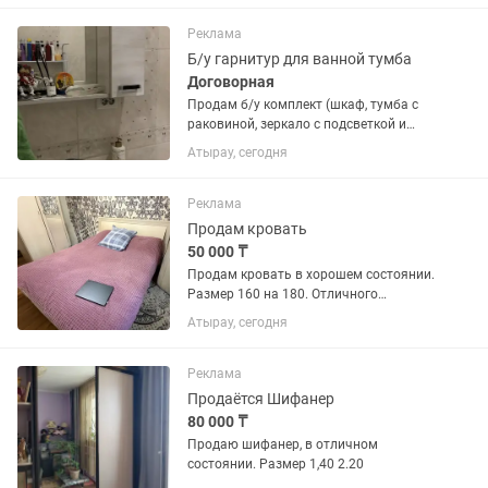
Реклама
Б/у гарнитур для ванной тумба
Договорная
Продам б/у комплект (шкаф, тумба с
раковиной, зеркало с подсветкой и
полкой) Sanflor Ширина, см 61, Глубина,
Атырау, сегодня
см 46 Высота, см 85 Монтаж
напольный .Торг при осмотре.
Реклама
Продам кровать
50 000 ₸
Продам кровать в хорошем состоянии.
Размер 160 на 180. Отличного
качества.
Атырау, сегодня
Реклама
Продаётся Шифанер
80 000 ₸
Продаю шифанер, в отличном
состоянии. Размер 1,40 2.20