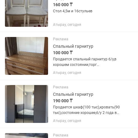
160 000 ₸
Стол 4,5м и 16стульев
Атырау, сегодня
Реклама
Спальный гарнитур
100 000 ₸
Продается спальный гарнитур б/у,в
хорошем состоянии,торг
имеется,самовывоз
Атырау, сегодня
Реклама
Спальный гарнитур
190 000 ₸
Продается шкаф(100 тыс),кровать(90
тыс),состояние хорошее,б/у 2 года в
использовании,торг имеется
Атырау, сегодня
Самовывоз
Реклама