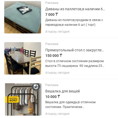
Реклама
Диваны из паллетов,в наличии 6 шт.(торг).
7 000 ₸
Диваны из полетов,продаем в связи с
переездом,в наличии 6 шт.( торг)
Атырау, сегодня
Реклама
Прямоугольный стол с закругленными краями,в отличном состоянии.Имеется торг
150 000 ₸
Стол в отличном состоянии размером
высота-75 см,ширина -90 см,длина-250
см.Реальному покупателю торг.
Атырау, сегодня
Реклама
Вешалка для вещей
10 000 ₸
Вешалка для одежды,в отличном
состоянии. Практически
новая,продаётся в связи с переездом.
Атырау, сегодня