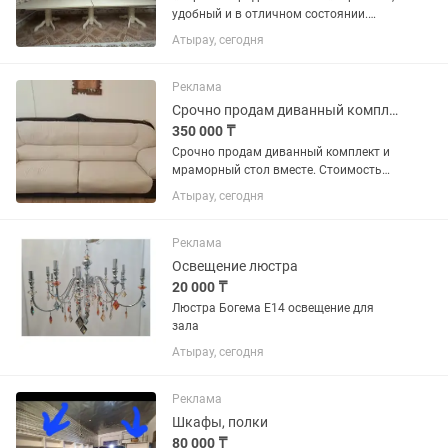
удобный и в отличном состоянии.
Подойдет для дома. Аккуратный
Атырау, сегодня
внешний вид, без серьезных
повреждений. 📏 Размер:4,5 × 1 метр. ✅
Надежный и устойчивый ✅ Готов к...
Реклама
Срочно продам диванный комплект и мраморный стол
350 000 ₸
Срочно продам диванный комплект и
мраморный стол вместе. Стоимость
350.000тг имеется торг реальному
Атырау, сегодня
клиенту отдам за 300.000тг!!!!!
Реклама
Освещение люстра
20 000 ₸
Люстра Богема Е14 освещение для
зала
Атырау, сегодня
Реклама
Шкафы, полки
80 000 ₸