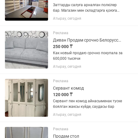
Заттарды салуға арналған полкілер
бар. Магазин мен складтарға қоюға
болады.
Атырау, сегодня
Реклама
Диван Продам срочно Белорусская
250 000 ₸
Как новый продаю срочно покупала за
600,000 тысячи
Атырау, сегодня
Реклама
Сервант комод
120 000 ₸
Сервант пен комод айнасыменак туске
боялган жаксы күйде, саудасы бар
Атырау, сегодня
Реклама
Продам стол