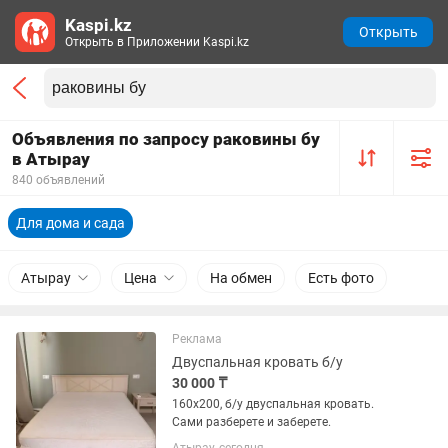
Kaspi.kz
Открыть
Открыть в Приложении Kaspi.kz
Объявления по запросу раковины бу
в Атырау
840 объявлений
Для дома и сада
Атырау
Цена
На обмен
Есть фото
Реклама
Двуспальная кровать б/у
30 000 ₸
160х200, б/у двуспальная кровать.
Сами разберете и заберете.