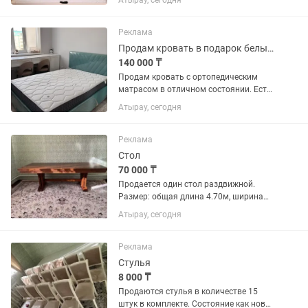
Атырау, сегодня
Реклама
Продам кровать в подарок белый комод,выгодная покупка
140 000 ₸
Продам кровать с ортопедическим
матрасом в отличном состоянии. Есть
подъемный механизм — удобно
Атырау, сегодня
поднимать основание. Внизу
вместительный ящик для хранения
белья.В ширину-150,в длину-215
Реклама
Стол
70 000 ₸
Продается один стол раздвижной.
Размер: общая длина 4.70м, ширина
1.10м Длина в собранном виде 2.40м.
Атырау, сегодня
Торг есть.
Реклама
Стулья
8 000 ₸
Продаются стулья в количестве 15
штук в комплекте. Состояние как новое