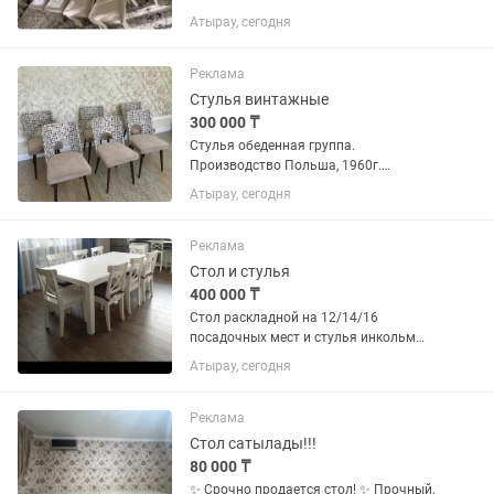
Стоимость за каждый стул - 8000
Атырау, сегодня
Реклама
Стулья винтажные
300 000 ₸
Стулья обеденная группа.
Производство Польша, 1960г.
Состояние после реставрации.
Атырау, сегодня
Идеальная посадка , обтекаемая
спинка, очень удобная, мягкое сиденье
Реклама
Стол и стулья
400 000 ₸
Стол раскладной на 12/14/16
посадочных мест и стулья инкольм
12шт ИКЕА. В хорошем состоянии.
Атырау, сегодня
Реклама
Стол сатылады!!!
80 000 ₸
✨ Срочно продается стол! ✨ Прочный,