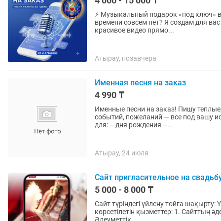
4 000 - 15 000 ₸
⚡️ Музыкальный подарок «под ключ» вс
времени совсем нет? Я создам для ва
красивое видео прямо...
Атырау, позавчера
Именная песня на заказ
4 990 ₸
Именные песни на заказ! Пишу теплые
событий, пожеланий — все под вашу и
для: – дня рождения –...
Атырау, 24 июля
Сайт пригласительное на свадьбу
5 000 - 8 000 ₸
Сайт түріндегі үйлену тойға шақырту: Ұзату 
көрсетілетін қызметтер: 1. Сайттың әдемі дизайны 2. 2GIS картасы арқылы адресті көрсету 3.
Әлеуметтік...