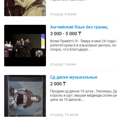
Атырау, 8 июня
Английский Язык без границ
3 000 - 5 000 ₸
Всем Привет!) Я - Тимур и мне 24 года) С детства учу английский язык, ходил к разным
репетиторам и в языковые центры, но 
спорю, что благодаря...
Атырау, 3 июня
Сд диски музыкальные
2 000 ₸
Продам сд диски 10 штук , Песняры, Д
король и шут, машаи медведи,сплин ри
цена за 10 дисков ,...
Атырау, 19 июля