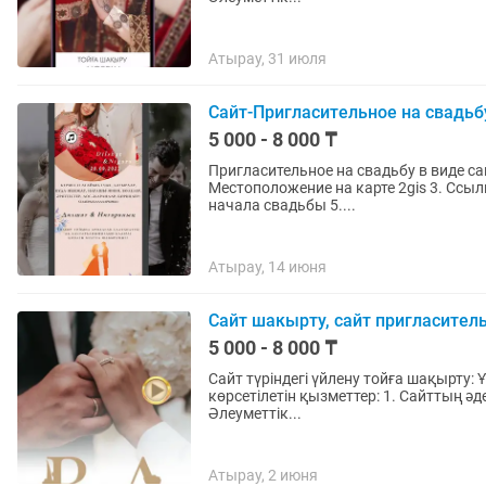
Атырау, 31 июля
Сайт-Пригласительное на свадьб
5 000 - 8 000 ₸
Пригласительное на свадьбу в виде са
Местоположение на карте 2gis 3. Ссылк
начала свадьбы 5....
Атырау, 14 июня
Сайт шакырту, сайт пригласите
5 000 - 8 000 ₸
Сайт түріндегі үйлену тойға шақырту: Ұзату 
көрсетілетін қызметтер: 1. Сайттың әдемі дизайны 2. 2GIS картасы арқылы адресті көрсету 3.
Әлеуметтік...
Атырау, 2 июня