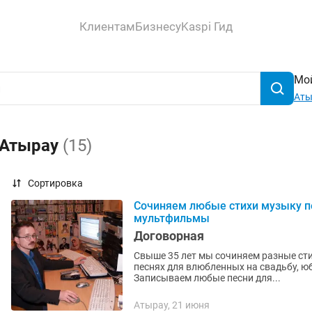
Клиентам
Бизнесу
Kaspi Гид
Мой
Аты
 Атырау
(15)
Сортировка
Сочиняем любые стихи музыку 
мультфильмы
Договорная
Свыше 35 лет мы сочиняем разные сти
песнях для влюбленных на свадьбу, юб
Записываем любые песни для...
Атырау, 21 июня