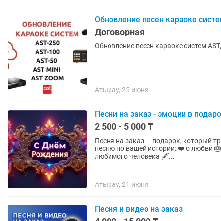
Обновление песен караоке систе
Договорная
Обновление песен караоке систем AS
Атырау, 25 июня
Песни на заказ - эмоции в подар
2 500 - 5 000 ₸
Песня на заказ — подарок, который трогает до слез 💔🎶 С
песню по вашей истории: ❤️ о любви 
любимого человека 🖋️...
Атырау, 21 июня
Песня и видео на заказ