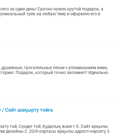
его за один день! Срочно нужен крутой подарок, а
с уникальный трек на любую тему и оформлю его в
, душевные, трогательные песни с упоминанием имен,
сторию. Подарок, который точно запомнят! Идеально
 / Сайт шақырту тойға
той, Сүндет той, Құдалық және т.б. Сайт арқылы