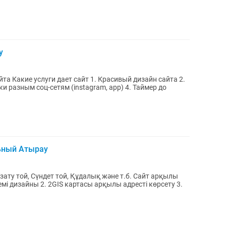
у
йта Какие услуги дает сайт 1. Красивый дизайн сайта 2.
и разным соц-сетям (instagram, app) 4. Таймер до
льный Атырау
той, Сүндет той, Құдалық және т.б. Сайт арқылы