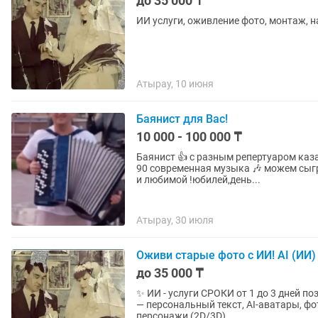
до 35 000 ₸
ИИ услуги, оживление фото, монтаж, н
Атырау, 10 июня
Баянист для Вас!
10 000 - 100 000 ₸
Баянист 👍 с разным репертуаром каз
90 современная музыка 🎶 можем сыгр
и любимой !юбилей,день...
Атырау, 30 июля
Оживи старые фото с ИИ! AI (ИИ)
до 35 000 ₸
✨ ИИ ‑ услуги СРОКИ от 1 до 3 дней поздравление для вашего ребёнка от его любимого артиста
— персональный текст, AI‑аватары, фото→видео, песни Создаё
персонажи (2D/3D)...