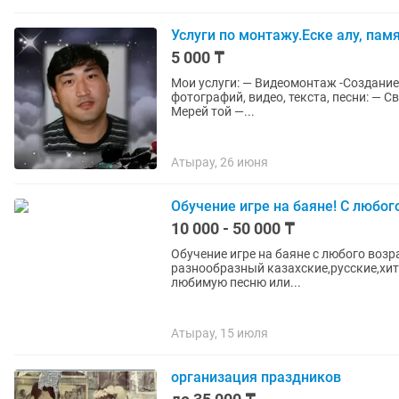
Услуги по монтажу.Еске алу, пам
5 000 ₸
Мои услуги: — Видеомонтаж -Создание слайд-шоу и видеороликов для любых мероприятий из
фотографий, видео, текста, песни: — Свадьба, қыз ұзату — День рождения/Туған күн — Юбилей/
Мерей той —...
Атырау, 26 июня
Обучение игре на баяне! С любог
10 000 - 50 000 ₸
Обучение игре на баяне с любого возр
разнообразный казахские,русские,хит
любимую песню или...
Атырау, 15 июля
организация праздников