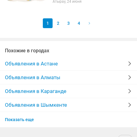
Атырау, 24 июня
домашней обстановке 🏡 👩🏫
Педагогическое образование 👶 Опыт
работы с детьми...
1
2
3
4
Похожие в городах
Объявления в Астане
Объявления в Алматы
Объявления в Караганде
Объявления в Шымкенте
Объявления в Актобе
Показать еще
Объявления в Актау