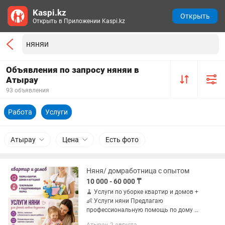
Kaspi.kz
Открыть
Открыть в Приложении Kaspi.kz
Объявления по запросу няняи в
Атырау
93 объявления
Работа
Услуги
Атырау
Цена
Есть фото
Няня/ домработница с опытом
10 000 - 60 000 ₸
🧹 Услуги по уборке квартир и домов +
👶 Услуги няни Предлагаю
профессиональную помощь по дому и
заботу о ваших детях. Уборка: