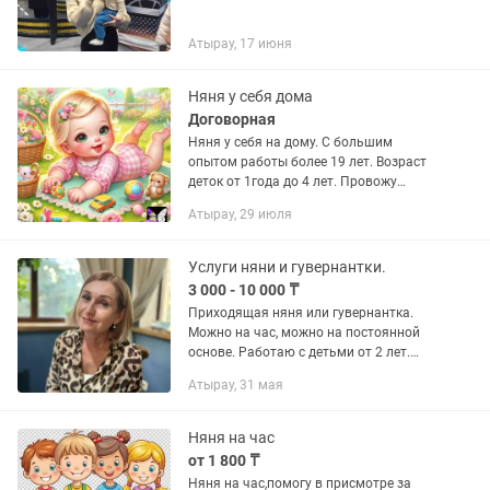
Атырау, 17 июня
Няня у себя дома
Договорная
Няня у себя на дому. С большим
опытом работы более 19 лет. Возраст
деток от 1года до 4 лет. Провожу
занятия с детками в игровой форме.5
Атырау, 29 июля
разовое питание,фрукты.Подробности
по номеру телефона ,оплата...
Услуги няни и гувернантки.
3 000 - 10 000 ₸
Приходящая няня или гувернантка.
Можно на час, можно на постоянной
основе. Работаю с детьми от 2 лет.
Педагогическое образование, опыт
Атырау, 31 мая
работы в детском саду и учебных
центрах. Имеется сан. книжка,...
Няня на час
от 1 800 ₸
Няня на час,помогу в присмотре за