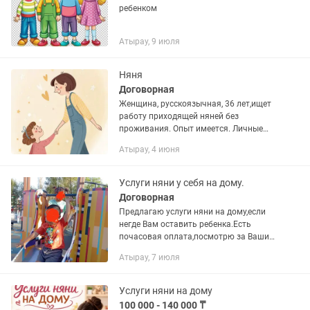
ребенком
Атырау, 9 июля
Няня
Договорная
Женщина, русскоязычная, 36 лет,ищет
работу приходящей няней без
проживания. Опыт имеется. Личные
качества:ответственность,
Атырау, 4 июня
пунктуальность, доброжелательность,
честность, исполнительность,
отсутствие...
Услуги няни у себя на дому.
Договорная
Предлагаю услуги няни на дому,если
негде Вам оставить ребенка.Есть
почасовая оплата,посмотрю за Вашим
дитем.Опыт работы
Атырау, 7 июля
имеется.Договоримся.Максимальные
домашние условия, питание, прогулка...
Услуги няни на дому
100 000 - 140 000 ₸