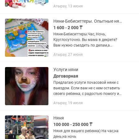
работы с детьми от 2 до 7 лет и более.
Атырау, 13 июня
Есть свои дети/ответственная.
Спокойная, любящая,...
Няни-Бебиситтеры. Опытные няни. Агентство по подбору нянь в Атырау
1 600 - 2 000 ₸
Няни-Бебиситтеры.Час, Ночь,
Круглосуточно. Вы мама в декрете?
Вам нужно съездить по делам,а
оставить ребенка не с кем? Мы
Атырау, 27 июня
подбираем нянь на разную занятость
👍
Услуги няни
Договорная
Предлагаю услуги почасовой няни с
выездом. Если вам не с кем оставить
своего ребенка, с радостью помогу и
побуду няней. Оплата за час 2000.
Атырау, 19 июля
Добрая, ответственная, легко нахожу
подход к ребенку....
Няня
100 000 - 250 000 ₸
Няня для вашего ребенка) На час,на
день,на ночь