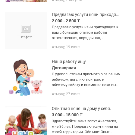
Атырау, 2 августа
Генеральная уборка квартир и домов.
Поддерживающая уборка. Мытьё...
Предлагаю услуги няни приходящия к вам
2 000 - 2 500 ₸
Предлагаю услуги няни приходящия к
вам с большим опытом работы
ответственная, порядочная,
понктуальнная возраст ребёнка
Атырау, 19 июня
значения не имеет в неделю 4 раза на
постоянной основе. А также можно и...
Няня работу ищу
Договорная
С удовольствием присмотрю за вашим
ребёнком, погуляю, поиграю и
обеспечу заботу и внимание пока вы
ходите по делам. ✔️ Ответственная,
Атырау, 27 июля
доброжелательная, пунктуальная. ✔️
По образованию — педагог. ✔️...
Опытная няня на дому у себя.
3 000 - 15 000 ₸
Здравствуйте! Меня зовут Анастасия,
мне 36 лет. Предлагаю услуги няни на
своей территории. Обо мне: Опыт