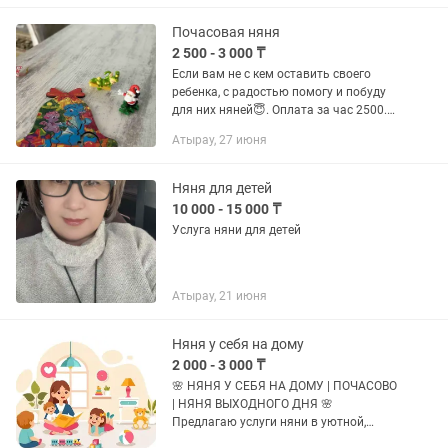
аламыз. Тажірибе: -3-4 жыл...
Почасовая няня
2 500 - 3 000 ₸
Если вам не с кем оставить своего
ребенка, с радостью помогу и побуду
для них няней😇. Оплата за час 2500.
За двоих деток 4000. Порядочная,
Атырау, 27 июня
ответственная, нахожу подход к
любому ребенку. Доступна к...
Няня для детей
10 000 - 15 000 ₸
Услуга няни для детей
Атырау, 21 июня
Няня у себя на дому
2 000 - 3 000 ₸
🌸 НЯНЯ У СЕБЯ НА ДОМУ | ПОЧАСОВО
| НЯНЯ ВЫХОДНОГО ДНЯ 🌸
Предлагаю услуги няни в уютной,
безопасной и доброжелательной