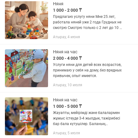
Няня
1 000 - 2 000 ₸
Предлагаю услугу няни Мне 25 лет,
работала няней уже 2 года Грудных не
смотрю Смотрю только с 2 лет до 10 1
час 2000 тенге за одного ребенка А за
Атырау, 4 июня
второго ребенка +1000 тенге , имела
ввиду если...
Няня на час
2 000 - 4 000 ₸
Услуги няни для детей всех возрастов,
принимаю у себя на дому, без вредных
привычек, опыт имеется.
Атырау, 10 июля
Няня на час
1 000 - 5 000 ₸
Жауапты, мейірімді және балалармен
жұмыс істеуде 3-4 жылдык, тажірибесі
бар бала күтушілер. Баланың
қауіпсіздігі мен дамуын бірінші орыға
Атырау, 5 июля
қоямыз.Әр балаға жеке тәсіл таба