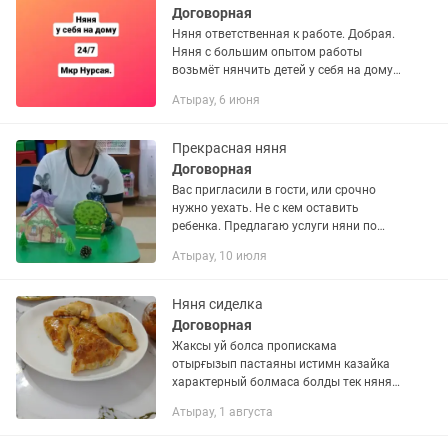
Договорная
Няня ответственная к работе. Добрая.
Няня с большим опытом работы
возьмёт нянчить детей у себя на дому.
На полный рабочий день или по часам.
Атырау, 6 июня
Для мам которые работают ночью
могу помочь нянчить до утра.
Прекрасная няня
Договорная
Вас пригласили в гости, или срочно
нужно уехать. Не с кем оставить
ребенка. Предлагаю услуги няни по
вечерам, по выходным, праздничным
Атырау, 10 июля
дням. Провожу в детьми развивающие
игры, занятия. Прогулка в...
Няня сиделка
Договорная
Жаксы уй болса пропискама
отырғызып пастаяны истимн казайка
характерный болмаса болды тек няня
сиделка боламан уй шаруасы коспаса
Атырау, 1 августа