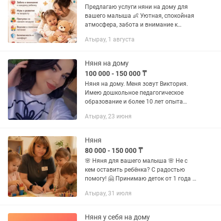
Предлагаю услуги няни на дому для
вашего малыша 👶 Уютная, спокойная
атмосфера, забота и внимание к
каждому ребенку. Игры, развитие по
Атырау, 1 августа
возрасту, прогулки и вкусное питание.
📍 Присмотр у меня дома 📞 +
Няня на дому
100 000 - 150 000 ₸
Няня на дому. Меня зовут Виктория.
Имею дошкольное педагогическое
образование и более 10 лет опыта
работы с детьми дошкольного
Атырау, 23 июня
возраста. Работаю воспитателем,
умею находить подход к детям,
создавать...
Няня
80 000 - 150 000 ₸
🌸 Няня для вашего малыша 🌸 Не с
кем оставить ребёнка? С радостью
помогу! 🤗 Принимаю деток от 1 года и
старше в уютной домашней
Атырау, 31 июля
обстановке. 💖 Забота и внимание
каждому ребёнку 🍲 4-разовое
домашнее...
Няня у себя на дому