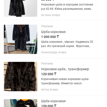
Норковая шуба в хорошем состоянии
р-р 42-44. Юбка расклешенная, ниже
колен, с норковым поясом (отдельно
Астана, вчера
покупали за 100$), добротный
капюшон. Отличный подарок на Новый
год или день рождения. Торг...
Реклама
Шуба норковая
1 000 000 ₸
Шуба норковая , чёрная. Надевала 20
раз. Из греческой норки . Воротник
соболь..Состояние как новая. Куплена
Кызылорда, вчера
в 2019 году. Есть карманы
Реклама
Норковая шуба , трансформер
120 000 ₸
Коричневая новая норковая шуба
трансформер. Имеется чехол.
Актау, вчера
Шуба норковая
150 000 ₸