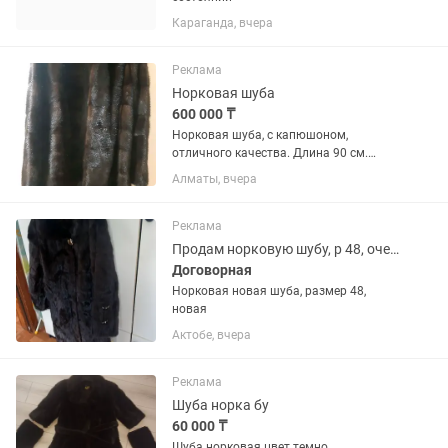
Караганда, вчера
Реклама
Норковая шуба
600 000 ₸
Норковая шуба, с капюшоном,
отличного качества. Длина 90 см.
Очень красивая, молодёжная. Рукава
Алматы, вчера
отстёгиваются (четверть рукава).
Подходит на 42-44 размер.
Реклама
Продам норковую шубу, р 48, очень дешево
Договорная
Норковая новая шуба, размер 48,
новая
Актобе, вчера
Реклама
Шуба норка бу
60 000 ₸
Шуба норковая цвет темно