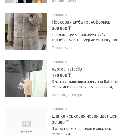
Астана, вчера
Құдалық, Юбилей или другой праздник.
Брендированный пакет, чехол и
плечики, все этикетки на месте,...
Реклама
Норковая шуба трансформер
300 000 ₸
Продам новую норковую шубу
трансформер. Размер 48-50. Покупали
в Москве. Мне не подошел размер,
Тараз, вчера
поэтому пришлось выставить на
продажу. Цена 300 тысяч тенге
Реклама
Куртка Rafaello
170 000 ₸
Куртка удлинённый оригинал Rafaello,
со съёмной воротником норковым,
натуральным утеплителя, на карманах
Караганда, вчера
вставки питона, производство Турция
Реклама
Шапка норковая новая цвет шоколадный
20 000 ₸
Шапка норковая новая в хорошем
состоянии