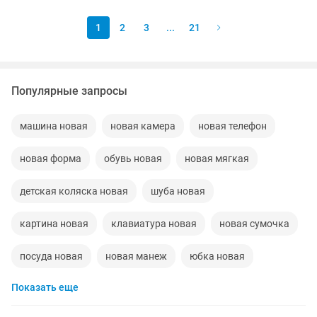
1
2
3
...
21
Популярные запросы
машина новая
новая камера
новая телефон
новая форма
обувь новая
новая мягкая
детская коляска новая
шуба новая
картина новая
клавиатура новая
новая сумочка
посуда новая
новая манеж
юбка новая
Показать еще
новая кофта
кофта новая
новая дорожка