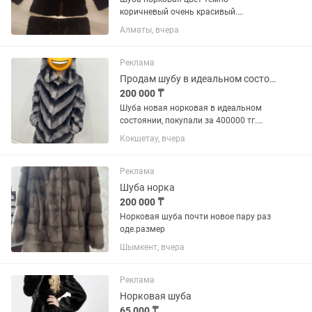
коричневый очень красивый.
Состояние идеальное! Рукава и низ
Алматы, вчера
отстегиваются. Классика без
капюшона. С поясом. Длина 100 см.
Размер 44-46.или обмен на
Реклама
велотренажер либо хороший...
Продам шубу в идеальном состоянии
200 000 ₸
Шуба новая норковая в идеальном
состоянии, покупали за 400000 тг.
Летняя скидка 50%
Кокшетау, вчера
Реклама
Шуба норка
200 000 ₸
Норковая шуба почти новое пару раз
оде.размер
Шымкент, вчера
Реклама
Норковая шуба
65 000 ₸