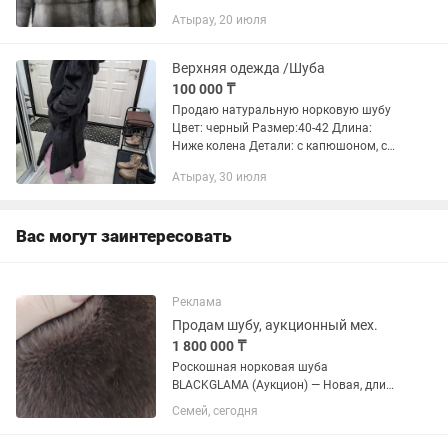
Натуральный мех норки — густой,
Атырау, 20 июля
мягкий, с красивым холодным
переливом 🔥 Современный крой,
идеально смотрится в...
Верхняя одежда /Шуба
100 000 ₸
Продаю натуральную норковую шубу
Цвет: черный Размер:40-42 Длина:
Ниже колена Детали: с капюшоном, с
внутренним карманом с боку, с поясом
Атырау, 30 июля
Цена: 100 000 Шуба почти новая в
хорошем состоянии,...
Вас могут заинтересовать
Реклама
Продам шубу, аукционный мех.
1 800 000 ₸
Роскошная норковая шуба
BLACKGLAMA (Аукцион) — Новая, длина
140 см, разм. 50-52 Продаётся
Семей, сегодня
эксклюзивная норковая шуба из
легендарного аукционного меха