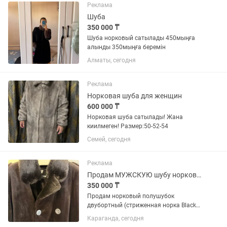
BLACKGLAMA (Блэкглама). Совершенно
Реклама
новая. Ни разу...
Шуба
350 000 ₸
Шуба норковый сатылады 450мыңға
алынды 350мыңға беремін
Алматы, сегодня
Реклама
Норковая шуба для женщин
600 000 ₸
Норковая шуба сатылады! Жана
киилмеген! Размер:50-52-54
Семей, сегодня
Реклама
Продам МУЖСКУЮ шубу норковую
350 000 ₸
Продам норковый полушубок
двубортный (стриженная норка Black
Lama), размер 48-50, длина 80 см.
Караганда, сегодня
Модель очень стильная, покупали для