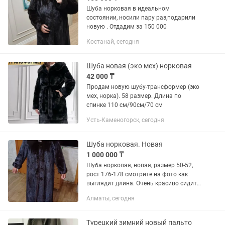
Шуба норковая в идеальном
состоянии, носили пару раз,подарили
новую . Отдадим за 150 000
Костанай, сегодня
Шуба новая (эко мех) норковая
42 000 ₸
Продам новую шубу-трансформер (эко
мех, норка). 58 размер. Длина по
спинке 110 см/90см/70 см
Усть-Каменогорск, сегодня
Шуба норковая. Новая
1 000 000 ₸
Шуба норковая, новая, размер 50-52,
рост 176-178 смотрите на фото как
выглядит длина. Очень красиво сидит
и шикарно смотрится!
Алматы, сегодня
Турецкий зимний новый пальто