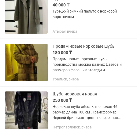
40 000 ₸
Турецкий зимний пальто с норковой
воротником
Атырау, вчера
Продам новые норковые шубы
180 000 ₸
Продам новые норковые шубы
производства москва разных Цветов и
размеров фасоны автоледи и
трансформер
Уральск, вчера
Шуба норковая новая
250 000 ₸
Норковая шуба абсолютно новая 46
размер длина 100 см . Трансформер .
Черный бриллиант цвет , поперечная.
Пишите пришлю фото видео. 2 шт есть
Петропавловск, вчера
каждая по 250.000