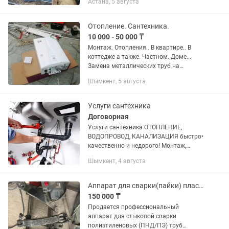
Астана, 5 августа
зимовке и весенний запуск с
настройкой. Полив по зонам, датчик
дождя, полная...
Отопление. Сантехника.
10 000 - 50 000 ₸
Монтаж. Отопления.. В квартире.. В
коттедже а также. Частном. Доме...
Замена металлических труб на
пластиковые. Стояки отопление.
Шымкент, 5 августа
Радиаторы водопровод. Канализация.
Полотенцесушители. Инсталляция.....
Услуги сантехника
Договорная
Услуги сантехника ОТОПЛЕНИЕ,
ВОДОПРОВОД, КАНАЛИЗАЦИЯ быстро•
качественно и недорого! Монтаж,
замена труб (водопровода, отопления,
Шымкент, 4 августа
канализации) Замена ремонт
смывного бачка унитаза; установка...
Аппарат для сварки(пайки) пластиковых труб до 200 мм
150 000 ₸
Продается профессиональный
аппарат для стыковой сварки
полиэтиленовых (ПНД/ПЭ) труб