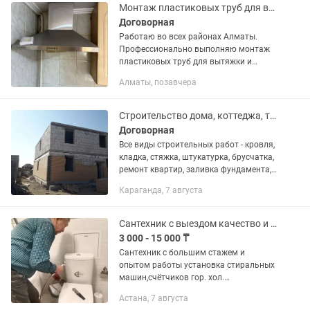
Монтаж пластиковых труб для вытяжки
Договорная
Работаю во всех районах Алматы.
Профессионально выполняю монтаж
пластиковых труб для вытяжки и
подключение к вентиляции.
Алматы, позавчера
Аккуратная установка Герметичные
соединения Гарантия на работу
Работаю быстро...
Строительство дома, коттеджа, таунхауса,ремонт под ключ, по дизайн проекту
Договорная
Все виды строительных работ - кровля,
кладка, стяжка, штукатурка, брусчатка,
ремонт квартир, заливка фундамента,
делаем ремонт квартир любой
Караганда, 7 августа
сложности, современным дизайном,
двойные потолки,...
Сантехник с выездом качество и гарантия
3 000 - 15 000 ₸
Сантехник с большим стажем и
опытом работы установка стиральных
машин,счётчиков гор. хол.
воды,смесителей, кранов,пайка и
Астана, 7 августа
монтаж пластиковых труб, чистка