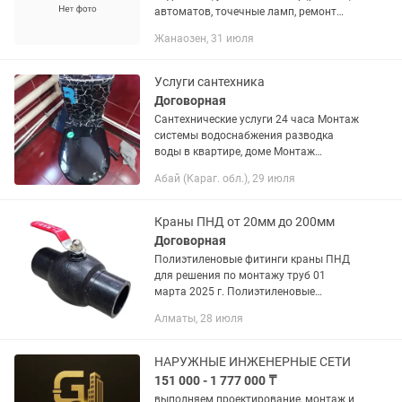
автоматов, точечные ламп, ремонт
техники аристона и .т д. Установка и
Жанаозен, 31 июля
замена аристон, стиральные машин,
смесителей, умывальника, фильтры,...
Услуги сантехника
Договорная
Сантехнические услуги 24 часа Монтаж
системы водоснабжения разводка
воды в квартире, доме Монтаж
системы отопления замена старых
Абай (Караг. обл.), 29 июля
радиаторов и стояков на новые
Монтаж системы канализации
замена...
Краны ПНД от 20мм до 200мм
Договорная
Полиэтиленовые фитинги краны ПНД
для решения по монтажу труб 01
марта 2025 г. Полиэтиленовые
фитинги краны ПНД для решения по
Алматы, 28 июля
монтажу труб 900 тг. ОПИСАНИЕ
Полиэтиленовые шаровые краны
используются...
НАРУЖНЫЕ ИНЖЕНЕРНЫЕ СЕТИ
151 000 - 1 777 000 ₸
выполняем проектирование, монтаж и