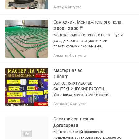
диаметром до 200 мм. Подходит для
Актау, 4 августа
монтажа водопроводных, газовых и
канализационных...
Сантехник. Монтаж теплого пола.
2 000 - 2 800 ₸
Монтаж водяного теплого пола. Трубы
укладываются специальными
пластиковыми скобами на
теплоизолирующий материал. Цены за
Алматы, 4 августа
квадратный метр зависит от площади
пола.
Мастер на час
1 000 ₸
ВЫПОЛНЯЮ РАБОТЫ:
САНТЕХНИЧЕСКИЕ РАБОТЫ.
Установка, замена смесителей.
Установка, замена сифонов. Замена
Сатпаев, 4 августа
счетчиков воды. Установка ванн,
раковин, унитазов любой сложности.
Установка...
Электрик сантехник
Договорная
Монтаж кабелей расключка
подключка, установка люстр ,разеток,