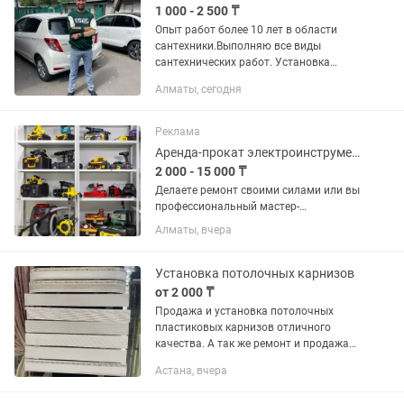
1 000 - 2 500 ₸
Опыт работ более 10 лет в области
сантехники.Выполняю все виды
сантехнических работ. Установка
стиральной и посудомоечной машины,
Алматы, сегодня
замена центральных кранов на стояке,
канализация и отопление....
Реклама
Аренда-прокат электроинструментов - TRADE ENERGY RENT
2 000 - 15 000 ₸
Делаете ремонт своими силами или вы
профессиональный мастер-
отделочник? Нет смысла тратить сотни
Алматы, вчера
тысяч тенге на покупку дорогого
оборудования ради разовой задачи!
Компания Trade Energy предоставит...
Установка потолочных карнизов
от 2 000 ₸
Продажа и установка потолочных
пластиковых карнизов отличного
качества. А так же ремонт и продажа
римских механизмов для штор, замена
Астана, вчера
катушек, креплений, регулировка.
Замер,изготовление и монтаж...