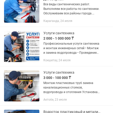
Все виды сантехнических работ.
Выполняем все работы по сантехники.
Обслуживаем все районы города.
Водопровод, отопление,, пластиковые
Караганда, 24 июля
трубы, Монтаж сантехнического
оборудования: полотенцесушиТели,...
Услуги сантехника
2 000 - 1 000 000 ₸
Профессиональные услуги сантехника
и монтаж инженерных сетей • Монтаж
и замена водопровода • Проведение
канализации любой сложности •
Кокшетау, 24 июля
Отопление под ключ • Работа с
пластиковыми трубами (ППР) •...
Услуги сантехника
3 000 - 100 000 ₸
Монтаж пластиковых труб замена
канализационных стояков,
водопровода и отопления Установка
унитазов, ванны, душ кабин, джакузи,
Актобе, 23 июля
биде, моек, смесителей, стиральные
машины и тд. Мелкосрочные...
Водосток пластиковый и металический.водосточная система.Суағар