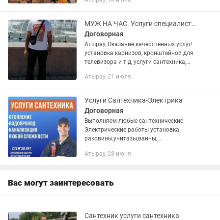
Атырау, 14 июня
Установка межкомнатных дверей,
замков, полов, крыш, полок, гардин ✅...
МУЖ НА ЧАС. Услуги специалиста. Гарантия качества!
Договорная
Атырау, Оказание качественных услуг!
установка карнизов, кронштейнов для
телевизора и т д, услуги сантехника,
электрика, ремонт и разбор мебели,
Атырау, 21 июля
сборка корпусной мебели , установка
капельного...
Услуги Сантехника-Электрика
Договорная
Выполняем любые сантехнические
Электрические работы установка
раковины,унитазы,ванны,
сместители,стиральные
Атырау, 28 июня
машины.Замены пластиковых труб гвс-
хвс,отопителных труб,батарея,итд
Вас могут заинтересовать
Сантехник услуги сантехника