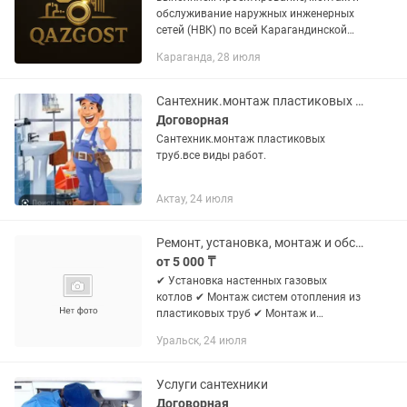
обслуживание наружных инженерных
сетей (НВК) по всей Карагандинской
области — Караганда, Темиртау,
Караганда, 28 июля
Сарань, Абай, Шахтинск. Мы подходим
к каждому с ответственностью...
Сантехник.монтаж пластиковых труб.
Договорная
Сантехник.монтаж пластиковых
труб.все виды работ.
Актау, 24 июля
Ремонт, установка, монтаж и обслуживание газовых котлов и систем отопления
от 5 000 ₸
✔ Установка настенных газовых
котлов ✔ Монтаж систем отопления из
пластиковых труб ✔ Монтаж и
подключение газовых котлов ✔
Уральск, 24 июля
Техническое обслуживание (сервис)
котлов ✔ Ремонт и диагностика
систем...
Услуги сантехники
Договорная