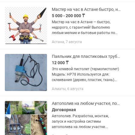
канализации и многое другое работу
делаю...
Мастер на час в Астане быстро, недорого, с гарантией!
5 000 - 200 000 ₸
Мастер на час в Астане — быстро,
недорого, с гарантией! Выполняю
любые мелкие и бытовые работы по
дому. Подхожу к делу аккуратно и
Астана, 7 августа
ответственно — как для себя. Оплата
договорная, зависит от вида...
Паяльник для пластиковых труб и клеевой пистолет
12 000 ₸
Это клеевой пистолет (термопистолет)
Модель: HP78 Используется для:
склеивания (дерево, пластик, ткань)
Паяльник для пластиковых труб
Алматы, 6 августа
Рабочий, греет хорошо Подходит для
монтажа водопровода и...
Автополив на любом участке, под ключ. Гарантия, обслуживание.
Договорная
Автополив. Разработка, монтаж,
запуск и настройка системы
автополива на любом участке.
Подготовка системы автополива к