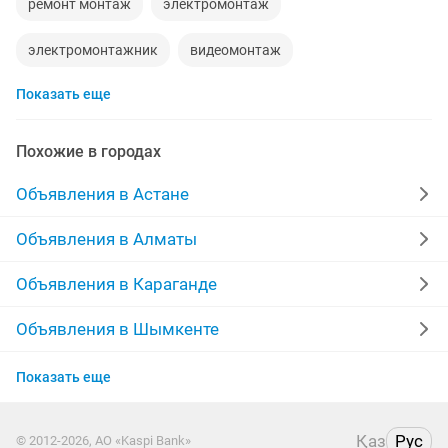
ремонт монтаж
электромонтаж
электромонтажник
видеомонтаж
Показать еще
монтаж металлоконструкций
требуется монтажник
монтаж потолков
шиномонтажник
Похожие в городах
монтаж кондиционеров
электромонтажные
Объявления в Астане
монтаж фасадов
электромонтажники
Объявления в Алматы
монтаж сантехники
Объявления в Караганде
Объявления в Шымкенте
Объявления в Актобе
Показать еще
Объявления в Актау
Қаз
Рус
© 2012-2026, АО «Kaspi Bank»