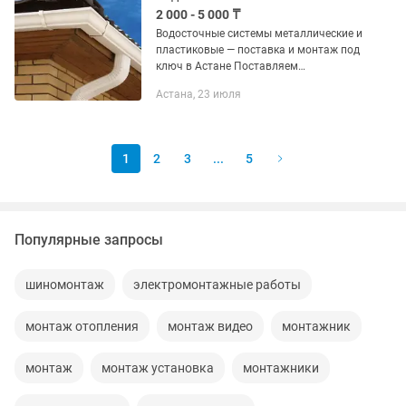
2 000 - 5 000 ₸
Водосточные системы металлические и
пластиковые — поставка и монтаж под
ключ в Астане Поставляем
водосточные системы и выполняем
Астана, 23 июля
монтаж под ключ. Надёжный отвод
воды с кровли защищает фасад,...
1
2
3
...
5
Популярные запросы
шиномонтаж
электромонтажные работы
монтаж отопления
монтаж видео
монтажник
монтаж
монтаж установка
монтажники