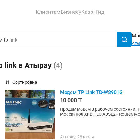
Клиентам
Бизнесу
Kaspi Гид
Мой
Аты
 link в Атырау
(4)
Сортировка
Модем TP Link TD-W8901G
10 000 ₸
Продам модем в рабочем состоянии. TP
Modem Router BITEC ADSL2+ Router
Атырау, 28 июля