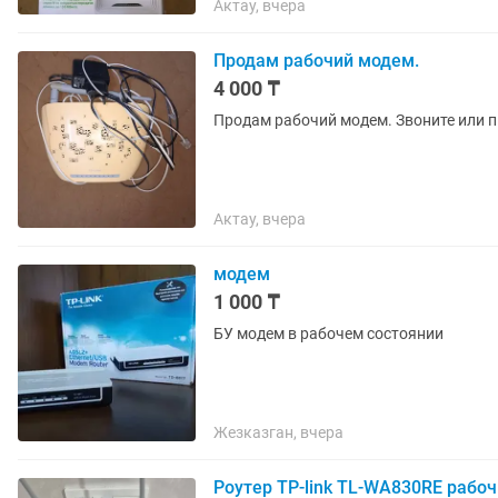
Актау, вчера
Продам рабочий модем.
4 000 ₸
Продам рабочий модем. Звоните или п
Актау, вчера
модем
1 000 ₸
БУ модем в рабочем состоянии
Жезказган, вчера
Роутер ТP-link TL-WA830RE рабо