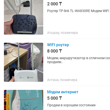
2 000 ₸
Роутер ТР-link TL-WA830RE Модем WiFi
Атырау, позавчера
WIFI роутер
8 000 ₸
Модем, маршрутизатор в отличном со
продаем..
Астана, позавчера
Модем интернет
5 000 ₸
Продам в хорошем состоянии