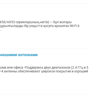
 AX50/AX53 серияларының негізі) — бұл жоғары
ұрылғыларды бір уақытта қосуға арналған Wi-Fi 6
.
я внешними антеннами
ома или офиса •Поддержка двух диапазонов (2.4 ГГц и 5
 •4 антенны обеспечивают широкое покрытие и хороший