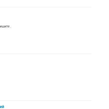
ишите .
чий