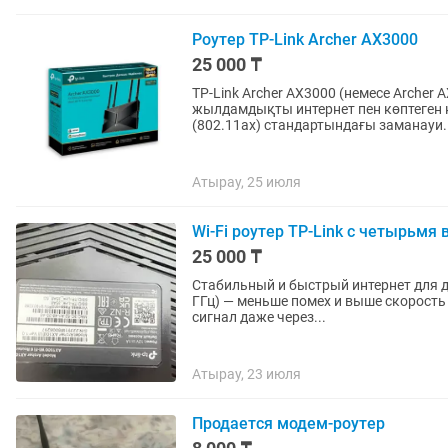
Роутер TP-Link Archer AX3000
25 000 ₸
TP-Link Archer AX3000 (немесе Archer
жылдамдықты интернет пен көптеген қ
(802.11ax) стандартындағы заманауи..
Атырау, 25 июля
Wi-Fi роутер TP-Link с четырьм
25 000 ₸
Стабильный и быстрый интернет для д
ГГц) — меньше помех и выше скорость
сигнал даже через...
Атырау, 23 июля
Продается модем-роутер