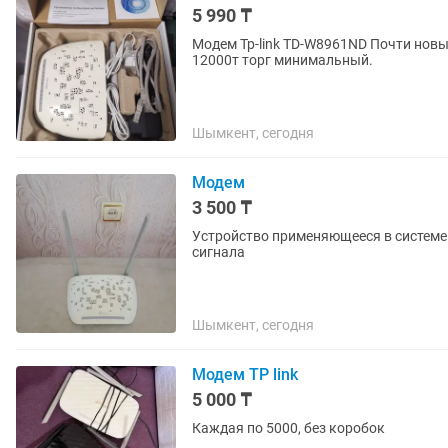
5 990 ₸
Модем Tp-link TD-W8961ND Почти новы
12000т торг минимальный.
Шымкент, сегодня
Модем
3 500 ₸
Устройство применяющееся в системе
сигнала
Шымкент, сегодня
Модем TP link
5 000 ₸
Каждая по 5000, без коробок