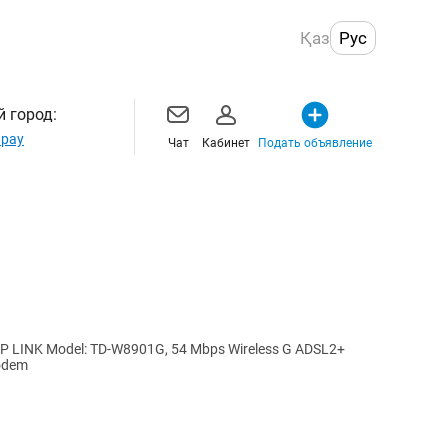
Қаз
Рус
 город:
рау
Чат
Кабинет
Подать объявление
 LINK Model: TD-W8901G, 54 Mbps Wireless G ADSL2+
/Modem