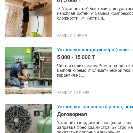
от 5 000 ₸
📌 Установка: ✔ Быстрый и аккуратный монтаж сплит-систем. 📌 Ремонт: ✔ Диагностика
неисправностей. ✔ Замена компрессора, платы, заправка фреоном. ✔ Ремонт любой
сложности. 📌 Чистка и...
Атырау, 6 июня
Установка кондиционера (сплит-
5 000 - 15 000 ₸
Чистка сплит систем Ремонт сплит систем, заправка Частный маст
Выполню ремонт климатической техники любой сложности В
гарантия на...
Атырау, 13 июня
Установка, заправка фреона, ре
Договорная
Установка кондиционеров (сплит-сист
заправка фреоном, чистка! Быстро, к
заказать в рабочие и выходные...