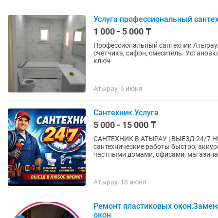
Услуга профессиональный сантех
1 000 - 5 000 ₸
Профессиональный сантехник Атырау. 
счетчика, сифон, смеситель. Установк
ключ
Атырау, 6 июня
Сантехник Услуга
5 000 - 15 000 ₸
САНТЕХНИК В АТЫРАУ | ВЫЕЗД 24/7 Нужен надежный сантехник? Выполню любые
сантехнические работы быстро, аккура
частными домами, офисами, магазинам
Атырау, 18 июня
Ремонт пластиковых окон.Замен
окон