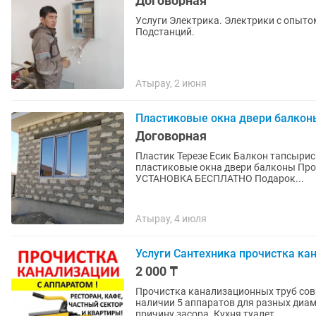
Договорная
Услуги Электрика. Электрики с опыто
Подстанций.
Атырау, 2 июня
Пластиковые окна двери балкон
Договорная
Пластик Терезе Есик Балкон тапсыри
пластиковые окна двери балконы Пр
УСТАНОВКА БЕСПЛАТНО Подарок...
Атырау, 4 июля
Услуги Сантехника прочистка ка
2 000 ₸
Прочистка канализационных труб сов
наличии 5 аппаратов для разных диам
причину засора. Кухня туалет...