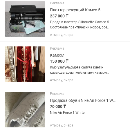
Реклама
Плоттер режущий Камео 5
237 000 ₸
Продам плоттер Silhouette Cameo 5
Состояние практически новое, всё
работает отлично. Сейчас просто
Атырау, вчера
стоит без дела, поэтому решила
продать. Отличный вариант для тех,
кто занимается или хочет заняться...
Реклама
Камзол
150 000 ₸
Қыз ұзатуға,сырға салуға киетін
қазақша әдемі көйлегімен камзол
сатылады.Бренд Камшат ательесінде
Атырау, вчера
тігілген!
Реклама
Продажа обуви Nike Air Force 1 White
70 000 ₸
Nike Air Force 1 White
Атырау, вчера