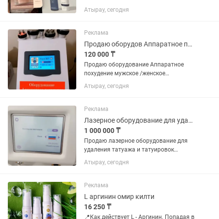
использовал. Новая не распечатана.
Атырау, сегодня
Цена 20.000 . Корейская ..
Реклама
Продаю оборудов Аппаратное похудение Кавитация рф лифтинг Вакуум
120 000 ₸
Продаю оборудование Аппаратное
похудение мужское /женское
Кавитация, Вакуумный массаж, Рф-
Атырау, сегодня
лифтинг- Прессотерапия- Результат
сразу после процедуры- 3см размер
область живота Очень эффективно и...
Реклама
Лазерное оборудование для удаления татуажа,российского производства
1 000 000 ₸
Продаю лазерное оборудование для
удаления татуажа и татуировок
производства Россия, качественное
Атырау, сегодня
Удаление, результат работы 100%, если
приобретете не разочаруетесь в своем
выборе!!Эта процедура имеет...
Реклама
L аргинин омир килти
16 250 ₸
📍Как действует L - Аргинин. Попадая в