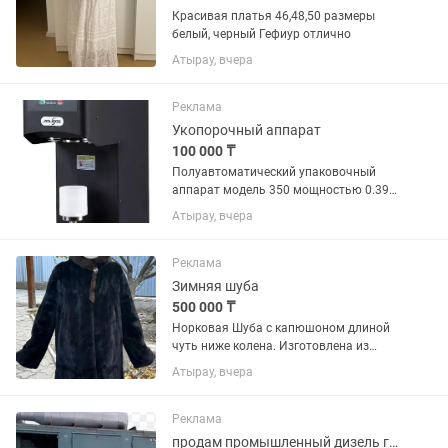
Красивая платья 46,48,50 размеры
белый, черный Гефиур отлично
Атырау, вчера
Реклама
Укопорочный аппарат
100 000 ₸
Полуавтоматический упаковочный
аппарат модель 350 мощностью 0.39
кВт, весом 28 кг.
Атырау, вчера
Реклама
Зимняя шуба
500 000 ₸
Норковая Шуба с капюшоном длиной
чуть ниже колена. Изготовлена из
100% меха североамериканской норки
Атырау, вчера
Блэкглама, капюшон из соболя
премиум качества. Сочетание меха
норки и соболя смотриться очень...
Реклама
продам промышленный дизель генератор 200 кВт