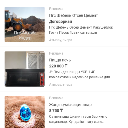
Реклама
Пгс Щебень Отсев Цемент
Договорная
Пгс Щебень Отсев Цемент Ракушеблок
Грунт Песок Грави сатылады
Атырау, вчера
Реклама
Пицца печь
220 000 ₸
🍕 Печь для пиццы YCP-1-4E —
компактное и надежное решение для
кафе, пиццерий и фуд-кортов Основные
Атырау, вчера
характеристики: Размеры (Д × Ш × В):
900 × 750 × 460 мм Вес: 70 кг
Напряжение: 220 В (без...
Реклама
Жаңа күміс сақиналар
8 750 ₸
Сатылымда фианит тасы бар күміс
сақиналар. Күнделікті тағу және
сыйлық ретінде ұсынуға тамаша