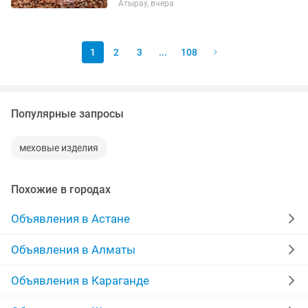
Атырау, вчера
таңдау. Кез келген әшекеймен тамаша
үйлеседі. Әсем дизайны мен көрінісі
сәнге ерекше көрік...
1
2
3
...
108
Популярные запросы
меховые изделия
Похожие в городах
Объявления в Астане
Объявления в Алматы
Объявления в Караганде