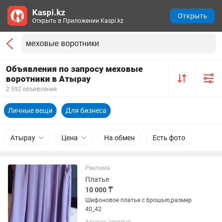
Kaspi.kz
Открыть
Открыть в Приложении Kaspi.kz
Объявления по запросу меховые
воротники в Атырау
2 592 объявления
Личные вещи
Для бизнеса
Атырау
Цена
На обмен
Есть фото
Реклама
Платье
10 000 ₸
Шифоновое платье с брошью,размер
40_42