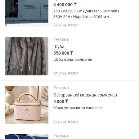
4 400 000 ₸
250 kVA/200 kW Двигатель Cummins
380V 50Hz Наработка 3165 м ч
Шумозащитный кожух Предпусковой
Атырау, вчера
подогрев Топливный бак 220 л Англия
1994 год Генератор полностью
рабочий. Запускается с пол...
Реклама
Шуба
550 000 ₸
Шуба жаңа, киілмеген
Атырау, вчера
Реклама
Өзі арзан өзі маржан сөмкелер
4 000 ₸
Жаңа ұсталмаған сөмкелер
Атырау, вчера
Реклама