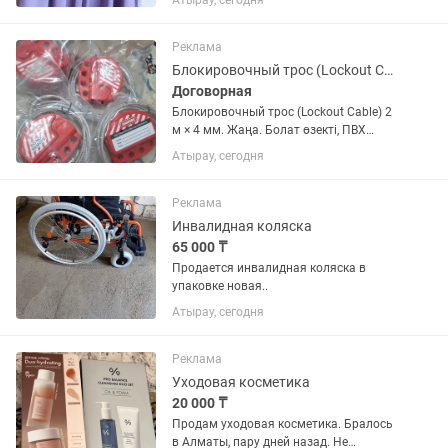
Атырау, сегодня
Реклама
Блокировочный трос (Lockout Cable) ұзындығы 2 метр, қалыңдығы 4 мм. Жаңа.
Договорная
Блокировочный трос (Lockout Cable) 2
м × 4 мм. Жаңа. Болат өзекті, ПВХ
қаптамалы. LOTO қауіпсіздік жүйесіне
Атырау, сегодня
арналған. Кәсіпорындарда, өндірісте
және электр жабдықтарын бұғаттау
жұмыстарында...
Реклама
Инвалидная коляска
65 000 ₸
Продается инвалидная коляска в
упаковке новая..
Атырау, сегодня
Реклама
Уходовая косметика
20 000 ₸
Продам уходовая косметика. Бралось
в Алматы, пару дней назад. Не