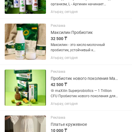
организм, L - Аргинин начинает
действовать уже через 10-15 минут.
Атырау, сегодня
При сублингвальном приеме - действие
начинается моментально! L - Аргинин
всасывается в кровь,...
Реклама
Максилин Пробиотик
32 500 ₸
Максилин - это кисло-молочный
пробиотик, устойчивый к
антибиотикам. Ведущие советские
Атырау, сегодня
биотехнологи вели долгие разработки,
в результате которых был создан
уникальнейший препарат, получивший
Реклама
название...
Пробиотик нового поколения Максилин
42 500 ₸
🦠 maXilin Superprobiotics — 1 Trillion
CFU Пробиотик нового поколения для
поддержки микрофлоры кишечника,
Атырау, сегодня
иммунитета и общего состояния
организма ✨ ✅ В одной упаковке: 1
ТРИЛЛИОН CFU () полезных...
Реклама
Платье кружевное
10 000 ₸