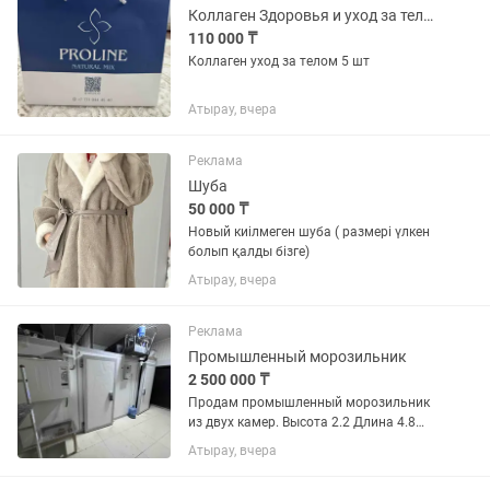
Коллаген Здоровья и уход за телом
110 000 ₸
Коллаген уход за телом 5 шт
Атырау, вчера
Реклама
Шуба
50 000 ₸
Новый киілмеген шуба ( размері үлкен
болып қалды бізге)
Атырау, вчера
Реклама
Промышленный морозильник
2 500 000 ₸
Продам промышленный морозильник
из двух камер. Высота 2.2 Длина 4.8
Ширина 1.96 2.35х1.8х2.4 2.23х1.8х2.4
Атырау, вчера