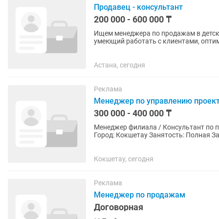
Продавец - консультант
200 000 - 600 000 ₸
Ищем менеджера по продажам в детский магазин Если ты Крутой сп
умеющий работать с клиентами, оптимист , тебе точно к
товарам - от рождения и до 5...
Астана, сегодня
Реклама
Менеджер по управлению проек
300 000 - 400 000 ₸
Менеджер филиала / Консультант по продажам 
Город: Кокшетау Занятость: Полная Зар
+ KPI) 📍Torent —...
Кокшетау, сегодня
Реклама
Менеджер по продажам
Договорная