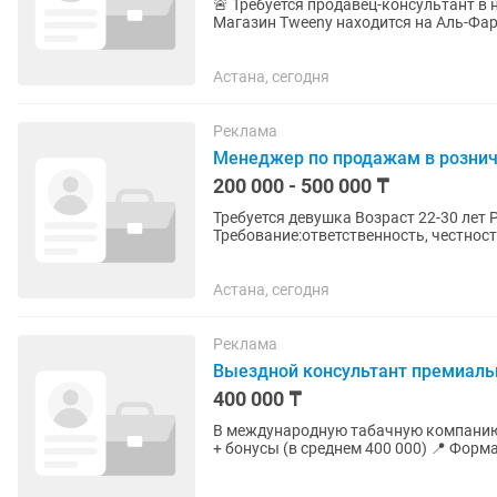
🚨 Требуется продавец-консультант в
Магазин Tweeny находится на Аль-Фара
проценты от продаж 📅 График: 5/2...
Астана, сегодня
Реклама
Менеджер по продажам в розни
200 000 - 500 000 ₸
Требуется девушка Возраст 22-30 лет Работа в мебельном магазине.
Требование:ответственность, честност
конфликтные ситуации. Коммуникабел
Астана, сегодня
Реклама
Выездной консультант премиаль
400 000 ₸
В международную табачную компанию открыта вак
+ бонусы (в среднем 400 000) 📍 Формат: 50% — офис 50% — выезды к клиентам Что делать: •
Презентовать...