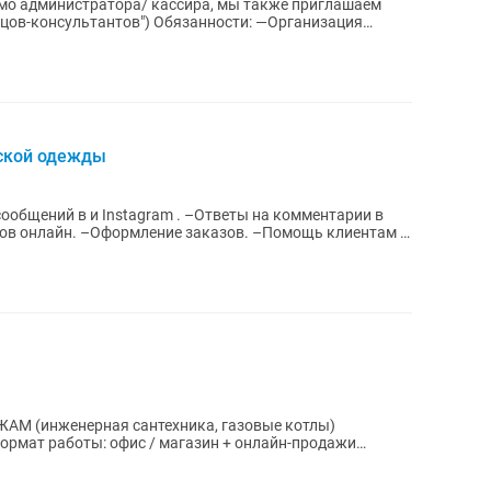
имо администратора/ кассира, мы также приглашаем
в") Обязанности: —Организация
ской одежды
ообщений в и Instagram . –Ответы на комментарии в
тов онлайн. –Оформление заказов. –Помощь клиентам в
е котлы)
ормат работы: офис / магазин + онлайн-продажи
ота с заявками) 🔧 О КОМПАНИИ Мы —...