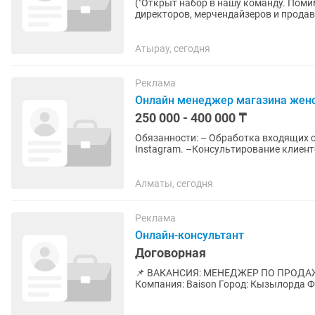
("Открыт набор в нашу команду. Пом
директоров, мерчендайзеров и продавцов-консультанто
эффективной работы...
Атырау, сегодня
Реклама
Онлайн менеджер магазина жен
250 000 - 400 000 ₸
Обязанности: – Обработка входящих с
Instagram. –Консультирование клиен
оформлении...
Алматы, сегодня
Реклама
Онлайн-консультант
Договорная
📌 ВАКАНСИЯ: МЕНЕДЖЕР ПО ПРОДАЖАМ (инженерная сантехника, газовы
Компания: Baison Город: Кызылорда Ф
(раб