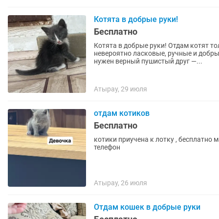
Котята в добрые руки!
Бесплатно
Котята в добрые руки! Отдам котят только в очень добрые и заботливые руки. Котята
невероятно ласковые, ручные и добрые
нужен верный пушистый друг —...
Атырау, 29 июля
отдам котиков
Бесплатно
котики приучена к лотку , бесплатно 
телефон
Атырау, 26 июля
Отдам кошек в добрые руки