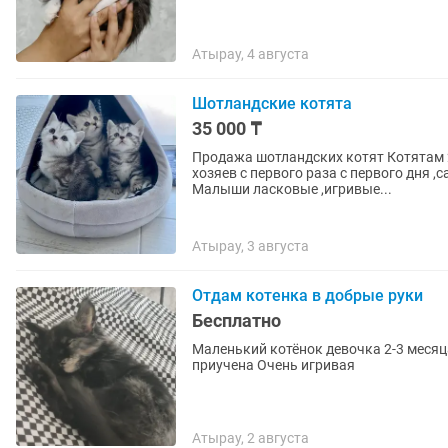
Атырау, 4 августа
Шотландские котята
35 000 ₸
Продажа шотландских котят Котятам 2 месяца к лотку на 100% приучены ,ходят у новых
хозяев с первого раза с первого дня
Малыши ласковые ,игривые...
Атырау, 3 августа
Отдам котенка в добрые руки
Бесплатно
Маленький котёнок девочка 2-3 месяца Окрас черепа
приучена Очень игривая
Атырау, 2 августа