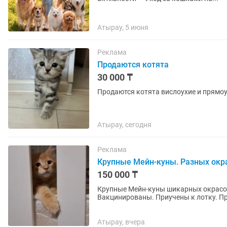
Атырау, 5 июня
Реклама
Продаются котята
30 000 ₸
Продаются котята вислоухие и прямо
Атырау, сегодня
Реклама
Крупные Мейн-куны. Разных окр
150 000 ₸
Крупные Мейн-куны шикарных окрасов
Вакцин
Атырау, вчера