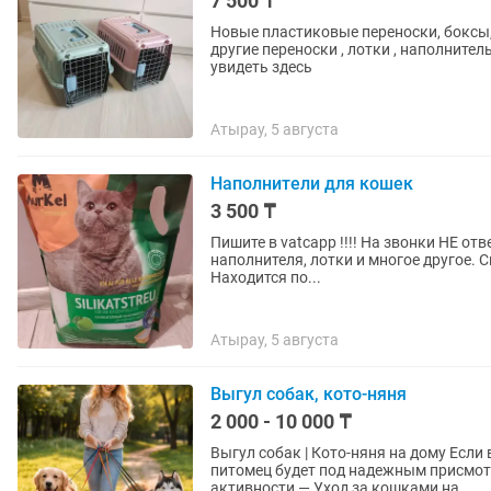
7 500 ₸
Новые пластиковые переноски, боксы,
другие переноски , лотки , наполнител
увидеть здесь
Атырау, 5 августа
Наполнители для кошек
3 500 ₸
Пишите в vаtсаpp !!!! На звонки НЕ от
наполнителя, лотки и многое другое. 
Находится по...
Атырау, 5 августа
Выгул собак, кото-няня
2 000 - 10 000 ₸
Выгул собак | Кото-няня на дому Если вы на работе, в командировке или отпуске — ваш
питомец будет под надежным присмотром. Предлагаю: — Выгул собак с учето
активности — Уход за кошками на...