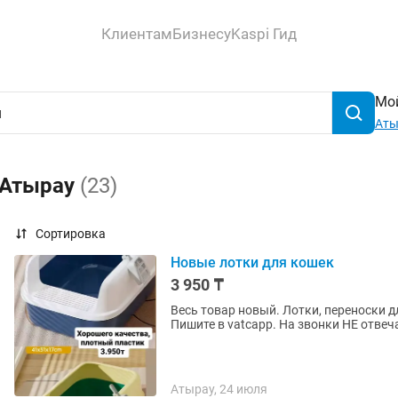
Клиентам
Бизнесу
Kaspi Гид
Мой
Аты
 Атырау
(23)
Сортировка
Новые лотки для кошек
3 950 ₸
Весь товар новый. Лотки, переноски д
Пишите в vаtсарр. На звонки НЕ отве
Атырау, 24 июля