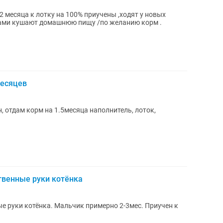
 ,сами кушают домашнюю пищу /по желанию корм .
месяцев
н, отдам корм на 1.5месяца наполнитель, лоток,
твенные руки котёнка
е руки котёнка. Мальчик примерно 2-3мес. Приучен к