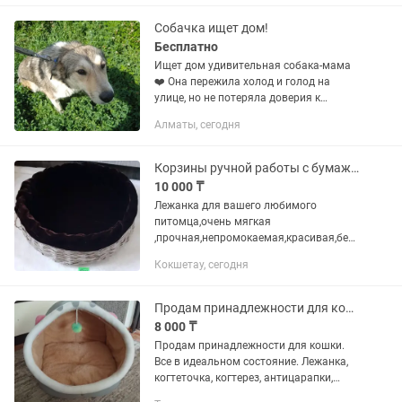
невероятно ласковая, добрая...
Собачка ищет дом!
Бесплатно
Ищет дом удивительная собака-мама
❤️ Она пережила холод и голод на
улице, но не потеряла доверия к
людям. Вместе со своими шестью
Алматы, сегодня
щенками она была спасена, и все
малыши уже разъехались по
любящим...
Корзины ручной работы с бумажной лозы
10 000 ₸
Лежанка для вашего любимого
питомца,очень мягкая
,прочная,непромокаемая,красивая,без
запаха ,можно надеть чехольчик когда
Кокшетау, сегодня
прохладно.
Продам принадлежности для кошки
8 000 ₸
Продам принадлежности для кошки.
Все в идеальном состояние. Лежанка,
когтеточка, когтерез, антицарапки,
перчатка, миска. Также отдам