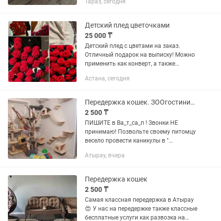
Тараз, сегодня
наполнитель , капли от глистов.
Детский плед цветочками
25 000 ₸
Детский плед с цветами на заказ.
Отличный подарок на выписку! Можно
применить как конверт, а также
украсит вашу фото сессию с малышом!
Астана, сегодня
Отлично подойдёт как лежанка для
ребенка и скатерть для пикника!...
Передержка кошек. ЗООгостиница
2 500 ₸
ПИШИТЕ в Ва_т_са_п ! Звонки НЕ
принимаю! Позвольте своему питомцу
весело провести каникулы в "
Кошкином доме".)) (опыт работы более
Атырау, вчера
8 лет ) Принимаю только
КАСТРИРОВАННЫХ, здоровых !
Передержка...
Передержка кошек
2 500 ₸
Самая классная передержка в Атырау
😍 У нас на передержке также классные
бесплатные услуги как развозка на