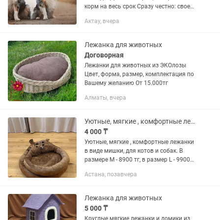
корм на весь срок Сразу честно: своей
собаки у нас пока нет, мы готовимся её
Актау, вчера
завести и хотим получить реальный
опыт до того, как...
Лежанка для животных
Договорная
Лежанки для животных из ЭКОлозы
Цвет, форма, размер, комплектация по
Вашему желанию От 15.000тг
Алматы, вчера
Уютные, мягкие , комфортные лежанки
4 000 ₸
Уютные, мягкие , комфортные лежанки
в виде мишки, для котов и собак. В
размере M - 8900 тг, в размер L - 9900
тг
Астана, позавчера
Лежанка для животных
5 000 ₸
Круглые мягкие лежанки и домики из