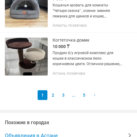
Кошачья кровать для комнаты
"Четыре сезона" , осенне- зимняя
лежанка для щенков и кошек,
полузакрытая, теплая и удобная,
Алматы, позавчера
коврик для сна домашних животных,
товары для домашних животных. В
отличном...
Когтеточка-домик
10 000 ₸
Продаю б/у игровой комплекс для
кошки в классическом бело-
коричневом цвете. Отличное решение,
чтобы порадовать питомца и уберечь
Астана, позавчера
мебель от царапин. Характеристики и
преимущества: • Все в одном:...
1
2
3
...
5
Похожие в городах
Объявления в Астане