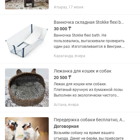
самой удобной машине модели(nissan
Атырау, 17 июня
terano),купание,жидкий корм,Подарки
как:( переноски,...
Ванночка складная Stokke flexi bath
30 000 ₸
Ванночка Stokke flexi bath. Не
пользовались, вытаскивали проверить
один раз. Изготовливается в Венгрии.
В комплекте: сама ванночка, лежанка.
Караганда, вчера
Размеры есть на фото, если со стойкой
можно пользоваться...
Лежанка для кошек и собак
20 500 ₸
Лежак для кошки или собаки.
Плетеный вручную из бумажной лозы.
Выполнен из экологически чистого
материала на водной основе без
Астана, вчера
запаха. Лежак абсолютно безопасен
для животных и людей. Очень
крепкий,...
Передержка собаки бесплатно, Актау
Договорная
Возьмём собаку на время вашего
отъезда. Денег не берём, вы привозите