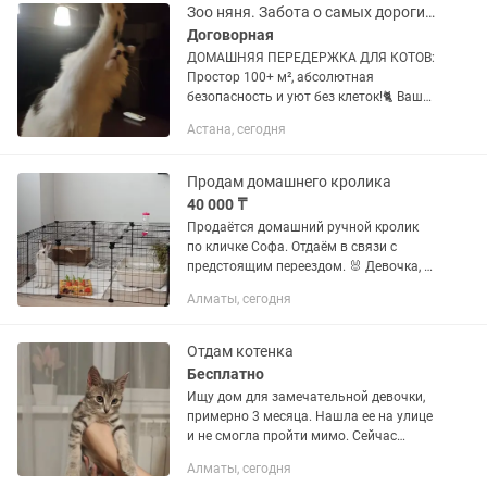
маленькую фигурку питомца.
Зоо няня. Забота о самых дорогих и любимых.
Верхнюю...
Договорная
ДОМАШНЯЯ ПЕРЕДЕРЖКА ДЛЯ КОТОВ:
Простор 100+ м², абсолютная
безопасность и уют без клеток!🐈 Ваш
питомец заслуживает спокойного
Астана, сегодня
отдыха, а не стресса в тесной клетке! Я
предлагаю передержку в...
Продам домашнего кролика
40 000 ₸
Продаётся домашний ручной кролик
по кличке Софа. Отдаём в связи с
предстоящим переездом. 🐰 Девочка, 6
месяцев. Все необходимые прививки
Алматы, сегодня
сделаны. Цена — 40 000 тг, возможен
торг. Вместе с кроликом...
Отдам котенка
Бесплатно
Ищу дом для замечательной девочки,
примерно 3 месяца. Нашла ее на улице
и не смогла пройти мимо. Сейчас
малышка живет у меня на передержке
Алматы, сегодня
и очень ждет свою семью. Она