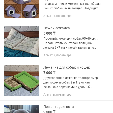
теплых мягких и мебельных тканей для
Ваших любимых питомцев. Подойдет
для кошек и собак мелких пород.
Алматы, позавчера
Размер XS S Диаметр лежанок 44см.
Внутренний диаметр...
Лежак лежанка
5 000 ₸
Прочный лежак для собак 95×60 см. .
Наполнитель: синтепон, толщина
лежака 6–7 см – не сбивается и не
сминается. . Средняя плотность –
Алматы, позавчера
отлично держит форму. . Обивка: драп
+ мебельная ткань –...
Лежанка для собак и кошек
7 000 ₸
Двусторонняя лежанка-трансформер
для кошек и собак 2 в 1: уютная
лежанка с бортиками и удобный
плоский лежак. • Теплая буклированна
Алматы, позавчера
сторона — для сна и уюта • Практичная
камуфляжная ткань с...
Лежанка для кота
9 500 ₸