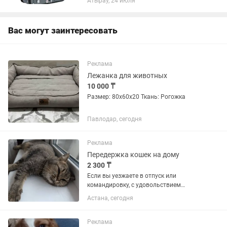
Атырау, 24 июля
Вас могут заинтересовать
Реклама
Лежанка для животных
10 000 ₸
Размер: 80x60x20 Ткань: Рогожка
Павлодар, сегодня
Реклама
Передержка кошек на дому
2 300 ₸
Если вы уезжаете в отпуск или
командировку, с удовольствием
позабочусь о вашем питомце. Кошки
Астана, сегодня
живут в квартире без клеток и
вольеров, со свободным
перемещением по дому. В квартире
Реклама