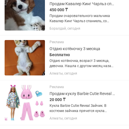
есть кондиционер,...
Продам Кавалер Кинг Чарльз спаниель
450 000 ₸
Продам очаровательного мальчика
Кавалер Кинг Чарльз спаниель, со
всеми прививками и
Боралдай, сегодня
документами.Игривый любит детей,не
любит одиночество,...В подарок все его
игрушки ,миски,лежанки.
Реклама
Отдаю котёночку 3 месяца
Бесплатно
Отдаю котёночка, возраст 3 месяца,
девочка. Нашла с другом месяц назад,
хотела оставить себе, но к сожалению
Алматы, сегодня
старшая кошка не приняла её, очень
агрессивно к ней настроена, не даёт ей
есть, спать,...
Реклама
Продам куклу Barbie Cutie Reveal Зайчик 10 сюрпризов
20 000 ₸
Кукла Barbie Cutie Reveal Зайчик. В
костюме зайчика прячется кукла
Барби с длинными волосами!
Алматы, сегодня
Извлеките из пакетов мерцающую
одежду, аксессуары, губку-расческу и