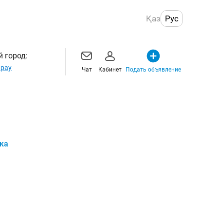
Қаз
Рус
 город:
рау
Чат
Кабинет
Подать объявление
рка