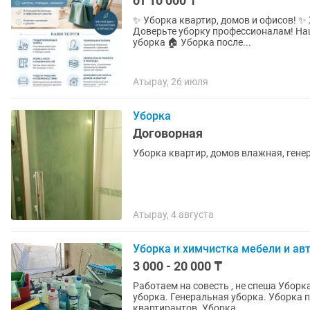
от 10 000 ₸
✨ Уборка квартир, домов и офисов! ✨ Хотите наслаждаться чистотой без лишних хлопот?
Доверьте уборку профессионалам! Наши услуги: 🧹 Генеральная уборка 🧼 Поддерживающая
уборка 🏠 Уборка после...
Атырау, 26 июля
Уборка
Договорная
Уборка квартир, домов влажная, гене
Атырау, 4 августа
Уборка и химчистка мебели и ав
3 000 - 20 000 ₸
Работаем на совесть , не спеша Уборка любой сложности. Выезд за 1,5–2 часа. Влажная
уборка. Генеральная уборка. Уборка 
квартирантов. Уборка...