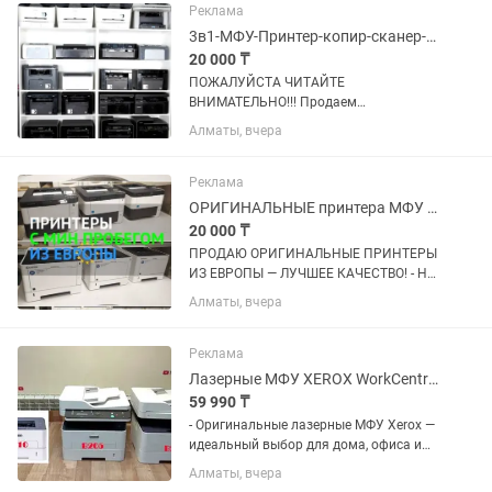
картриджи — готово к работе...
Реклама
3в1-МФУ-Принтер-копир-сканер-ксерокс-БОЛЬШОЙ выбор Алматы
20 000 ₸
ПОЖАЛУЙСТА ЧИТАЙТЕ
ВНИМАТЕЛЬНО!!! Продаем
МФУ,ПРИНТЕРЫ-сканер копир ксерокс
Алматы, вчера
принтер-в ИДЕАЛЬНОМ состоянии. вся
техника Б.У (бывшая в употреблении)
после проверки. ЦЕНА ЗАВИСИТ ОТ
Реклама
МОДЕЛИ...
ОРИГИНАЛЬНЫЕ принтера МФУ из ЕВРОПЫ лучшее качество
20 000 ₸
ПРОДАЮ ОРИГИНАЛЬНЫЕ ПРИНТЕРЫ
ИЗ ЕВРОПЫ — ЛУЧШЕЕ КАЧЕСТВО! - HP
• Canon • Xerox • Epson — все модели в
Алматы, вчера
наличии! Поченьу наши принтеры —
лучший выбор? - Европейское качество
— принтеры привезены из...
Реклама
Лазерные МФУ XEROX WorkCentre 3225 / B205/ B215 Надёжные и экономичные
59 990 ₸
- Оригинальные лазерные МФУ Xerox —
идеальный выбор для дома, офиса и
бизнеса. - Модели 3225 / B205 / B215
Алматы, вчера
зарекомендовали себя как очень