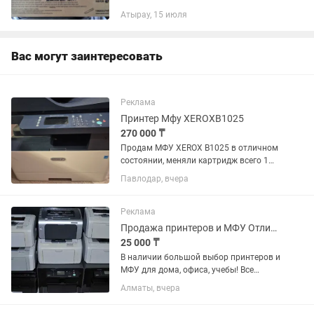
все новое оригинальное , не аналог.
Атырау, 15 июля
Вас могут заинтересовать
Реклама
Принтер Мфу XEROXВ1025
270 000 ₸
Продам МФУ XEROX B1025 в отличном
состоянии, меняли картридж всего 1
раз. Черно-белые МФУ B1025 А3
Павлодар, вчера
формата имеют "богатый" базовый
функционал - копирование, цветное
сканирование, отправка документов...
Реклама
Продажа принтеров и МФУ Отличное состояние Новые картриджи
25 000 ₸
В наличии большой выбор принтеров и
МФУ для дома, офиса, учебы! Все
устройства в идеальном рабочем
Алматы, вчера
состоянии Каждое устройство прошло
полную проверку, установлены новые