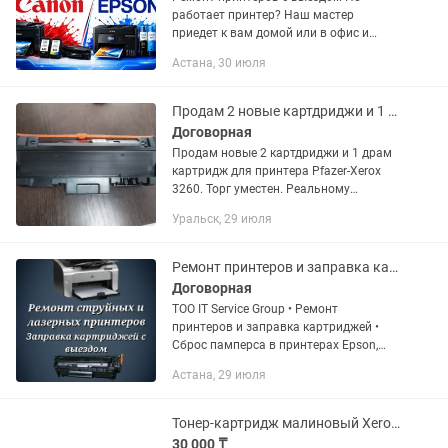
работает принтер? Наш мастер
приедет к вам домой или в офис и
устранит неисправность. •
Астана, 30 июля
Диагностика и ремонт принтеров и
МФУ • Заправка и восстановление
картриджей •...
Продам 2 новые картдриджи и 1 драм картридж для принтера Phaser-Xerox 3260
Договорная
Продам новые 2 картдриджи и 1 драм
картридж для принтера Pfazer-Xerox
3260. Торг уместен. Реальному
покупателю — реальная скидка. Акция
Уральск, 29 июля
при покупке двух картридж — драм
картридж подарок , почти даром.
Ремонт принтеров и заправка картриджей с выездом
Договорная
ТОО IT Service Group • Ремонт
принтеров и заправка картриджей •
Сброс памперса в принтерах Epson,
Canon • Прошивка принтеров Samsung,
Астана, 29 июля
Xerox • Заправка картриджей (ч/б,
цветные) • Тех....
Тонер-картридж малиновый Xerox 106R04051
30 000 ₸