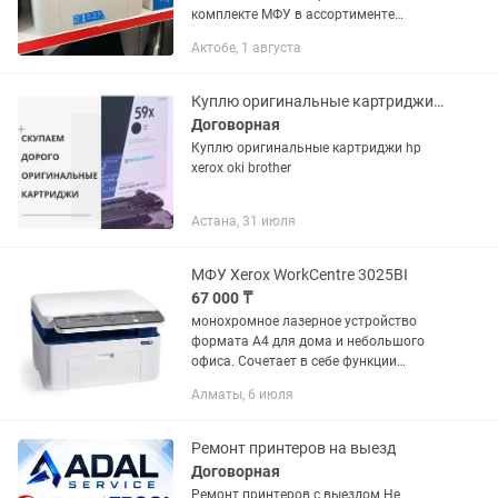
комплекте МФУ в ассортименте
Принтер, копир, сканер HP Pro LaserJet
Актобе, 1 августа
M130а - 39тыс HP LaserJet Pro M127w-
75тыс HP LaserJet Pro...
Куплю оригинальные картриджи hp xerox samsung
Договорная
Куплю оригинальные картриджи hp
xerox oki brother
Астана, 31 июля
МФУ Xerox WorkCentre 3025BI
67 000 ₸
монохромное лазерное устройство
формата А4 для дома и небольшого
офиса. Сочетает в себе функции
принтера, копира, сканера и
Алматы, 6 июля
факсимильного аппарата.
характеристики модели WorkCentre
3025NI: скорость...
Ремонт принтеров на выезд
Договорная
Ремонт принтеров с выездом Не