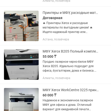
Алматы, позавчера
Максимальное разрешение
1200×1200dpi Объем памяти 128...
Принтеры и МФУ, расходные материалы XEROX
Договорная
🔥 Принтеры Xerox и расходные
материалы по выгодным ценам! 🔥
Ищете надежный принтер или
качественный картридж без переплат?
Астана, позавчера
Вы обратились по адресу! 🖨️ В
продаже: ✅ Принтеры Xerox. ✅
Оригинальные...
МФУ Xerox B205 Полный комплект Wi-Fi LAN USB Отличное состояние
55 000 ₸
Продаю лазерное черно-белое МФУ
Xerox B205. Идеально подходит для
офиса, бухгалтерии, дома и бизнеса.
Функции: печать / сканирование /
Алматы, позавчера
копирование / факс - Быстрая печать
до 30 стр/мин - Wi-Fi + LAN...
МФУ Xerox WorkCentre 3225 принтер /сканер/копир/факс USB, WiFi
60 000 ₸
Надежное и экономичное лазерное
МФУ для офиса и дома. Отличный
вариант для ежедневной печати