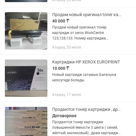
Атырау, 28 июля
Продам новый оригинал toner картридж от xerox WorkCentre 123,128,133
40 000 ₸
Продам новый оригинал тонер
картридж от xerox WorkCentre
123,128,133. Номер картриджа
006R01182. Наличии 2 штуки по 20000
Атырау, 20 июля
тг
Картриджи HP XEROX EUROPRINT
10 000 ₸
Новый картридж сатамын Бағасына
келісугеде болады.
Атырау, 17 июля
Продаются тонер картриджи , драм картриджи на аппарат Xerox Versa Link 7030
Договорная
Продаются тонер картриджи
повышенной ёмкости 3 цвета ( синий,
жёлтый, малиновый) , драм картриджи,