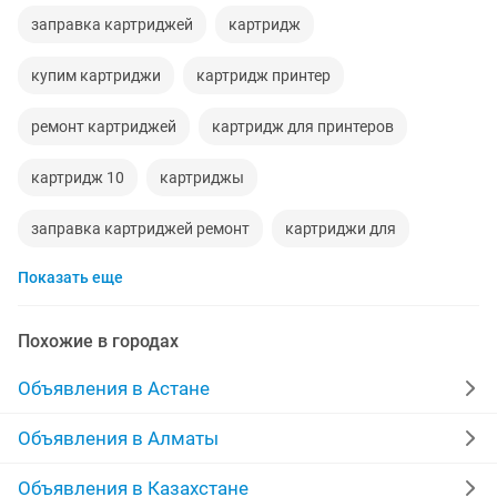
заправка картриджей
картридж
купим картриджи
картридж принтер
ремонт картриджей
картридж для принтеров
картридж 10
картриджы
заправка картриджей ремонт
картриджи для
Показать еще
новые картриджи
восстановление картриджей
картридж заправка
заправка картриджа
Похожие в городах
картриджи заправка
заправка картриджей выезд
Объявления в Астане
Объявления в Алматы
Объявления в Казахстане