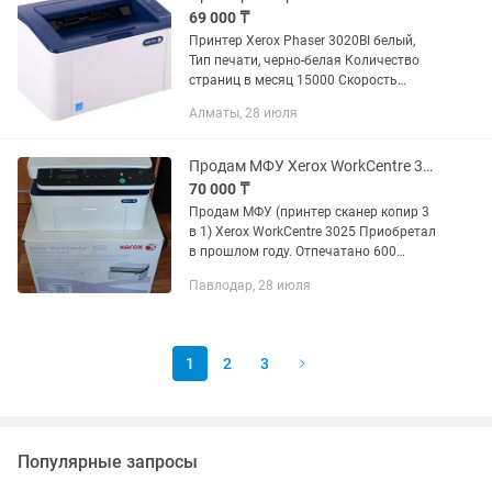
69 000 ₸
Принтер Xerox Phaser 3020BI белый,
Тип печати, черно-белая Количество
страниц в месяц 15000 Скорость
печати 20 стр/мин, А4 Максимальное
Алматы, 28 июля
разрешение 1200×1200dpi Объем
памяти 128 мб Частота процессора...
Продам МФУ Xerox WorkCentre 3025
70 000 ₸
Продам МФУ (принтер сканер копир 3
в 1) Xerox WorkCentre 3025 Приобретал
в прошлом году. Отпечатано 600
листов. Как новый. Коробка,
Павлодар, 28 июля
документы всё имеется. Бонусом
отдам новый запечатанный картридж.
В...
1
2
3
Популярные запросы