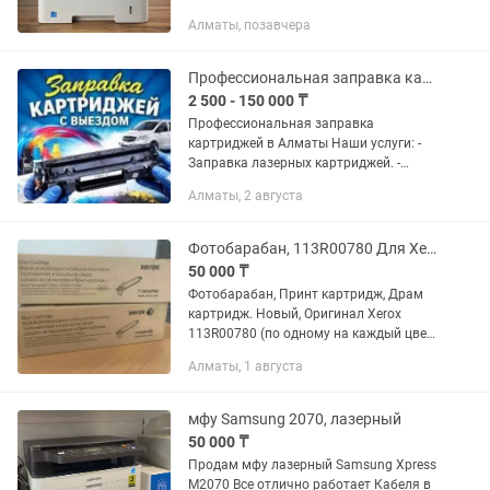
документов. Характеристики: - Модель:
Алматы, позавчера
Xerox WorkCentre 3225 - Тип печати:
Черно-белая, лазерная -...
Профессиональная заправка картриджей
2 500 - 150 000 ₸
Профессиональная заправка
картриджей в Алматы Наши услуги: -
Заправка лазерных картриджей. -
Восстановление картриджей. - Замена
Алматы, 2 августа
фотобарабана, ракеля, магнитного
вала и других изношенных деталей. -...
Фотобарабан, 113R00780 Для Xerox VersaLink C7020
50 000 ₸
Фотобарабан, Принт картридж, Драм
картридж. Новый, Оригинал Xerox
113R00780 (по одному на каждый цвет)
Для: Xerox VersaLink C7020 Xerox
Алматы, 1 августа
VersaLink C7025 Xerox VersaLink C7030
чёрный 109 000...
мфу Samsung 2070, лазерный
50 000 ₸
Продам мфу лазерный Samsung Xpress
M2070 Все отлично работает Кабеля в