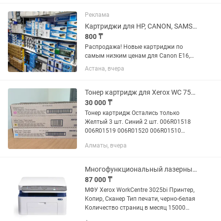
надёжные, быстрые и недорогие в
обслуживании. Основные...
Реклама
Картриджи для HP, CANON, SAMSUNG, XEROX, PANASONIC и других производителей
800 ₸
Распродажа! Новые картриджи по
самым низким ценам для Canon E16,
728, 737, GEXV-14, C118/M118, для HP
Астана, вчера
CB435A, CB36A, CE278A, 53A, 13A,
C7115A, CE283A, CE285a, 92A, 64A, 64A,
51A, 70A, 51A, 29A, 11A,...
Тонер картридж для Xerox WC 7525 , 7830 Altalink C8030 Оригинал
30 000 ₸
Тонер картридж Остались только
Желтый 3 шт. Синий 2 шт. 006R01518
006R01519 006R01520 006R01510
006R01511 006R01512 Новый,
Алматы, вчера
Оригинал от Xerox Для: Xerox WC 7525
Xerox WC 7530 Xerox WC...
Многофункциональный лазерный Xerox WorkCentre 3025bi
87 000 ₸
МФУ Xerox WorkCentre 3025bi Принтер,
Копир, Сканер Тип печати, черно-белая
Количество страниц в месяц 15000
Скорость печати 20 стр/мин, А4