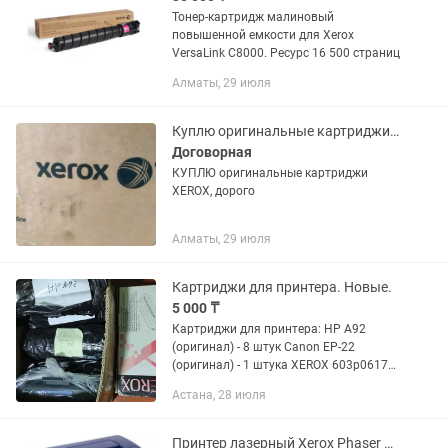
Тонер-картридж малиновый
повышенной емкости для Xerox
VersaLink C8000. Ресурс 16 500 страниц
Алматы, 29 июля
Куплю оригинальные картриджи XEROX
Договорная
КУПЛЮ оригинальные картриджи
XEROX, дорого
Алматы, 29 июля
Картриджи для принтера. Новые.
5 000 ₸
Картриджи для принтера: HP A92
(оригинал) - 8 штук Canon EP-22
(оригинал) - 1 штука XEROX 603p06174
- 1 штука Новые Продаются "ВСЁ
Астана, 28 июля
СРАЗУ". Цена за все: 5000 тг
Принтер лазерный Xerox Phaser 3020BI