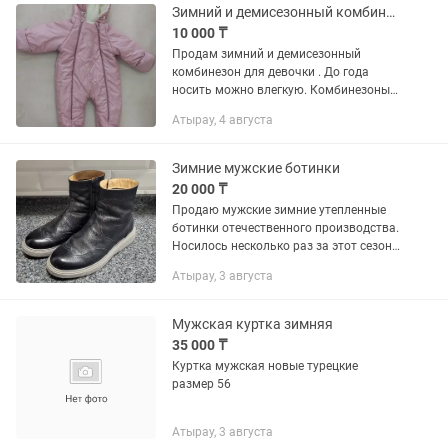
Зимний и демисезонный комбинезон для девочки
10 000 ₸
Продам зимний и демисезонный
комбинезон для девочки . До года
носить можно влегкую. Комбинезоны в
отличном состоянии. Зимний
Атырау, 4 августа
комбинезон отдам за 10000 тг. Зимний
теплый, рукава где пальчики...
Зимние мужские ботинки
20 000 ₸
Продаю мужские зимние утепленные
ботинки отечественного производства.
Носилось несколько раз за этот сезон.
Покупал его за 60 000 тг. Состояние
Атырау, 3 августа
отличное.
Мужская куртка зимняя
35 000 ₸
Куртка мужская новые турецкие
размер 56
Атырау, 3 августа