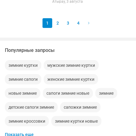
Атырау, 3 августа
1
2
3
4
Популярные запросы
зимние куртки
мужские зимние куртки
зимние сапоги
женские зимние куртки
новые зимние
сапоги зимние новые
зимние
детские сапоги зимние
сапожки зимние
зимние кроссовки
зимние куртки новые
Показать еще
мужские зимние
штаны зимние
женские зимние