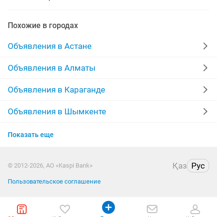
берцы зимние
зимние костюмы
Похожие в городах
Объявления в Астане
Объявления в Алматы
Объявления в Караганде
Объявления в Шымкенте
Объявления в Усть-Каменогорске
Показать еще
Объявления в Актобе
Қаз
Рус
© 2012-2026, АО «Kaspi Bank»
Объявления в Костанае
Пользовательское соглашение
Объявления в Павлодаре