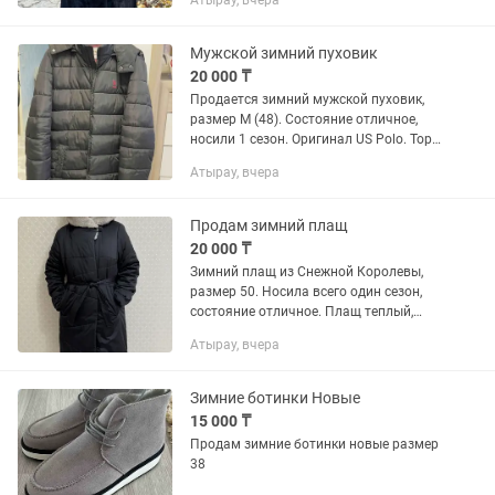
Атырау, вчера
Блэкглама, капюшон из соболя
премиум качества. Сочетание меха
норки и соболя смотриться очень...
Мужской зимний пуховик
20 000 ₸
Продается зимний мужской пуховик,
размер М (48). Состояние отличное,
носили 1 сезон. Оригинал US Polo. Торг
уместен.
Атырау, вчера
Продам зимний плащ
20 000 ₸
Зимний плащ из Снежной Королевы,
размер 50. Носила всего один сезон,
состояние отличное. Плащ теплый,
красивый и качественный. Продаю, так
Атырау, вчера
как похудела и теперь по размеру не
подходит. Отлично...
Зимние ботинки Новые
15 000 ₸
Продам зимние ботинки новые размер
38