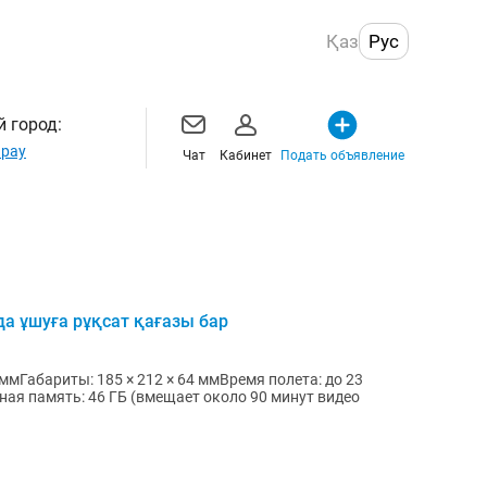
Қаз
Рус
 город:
рау
Чат
Кабинет
Подать объявление
да ұшуға рұқсат қағазы бар
мГабариты: 185 × 212 × 64 ммВремя полета: до 23
ая память: 46 ГБ (вмещает около 90 минут видео