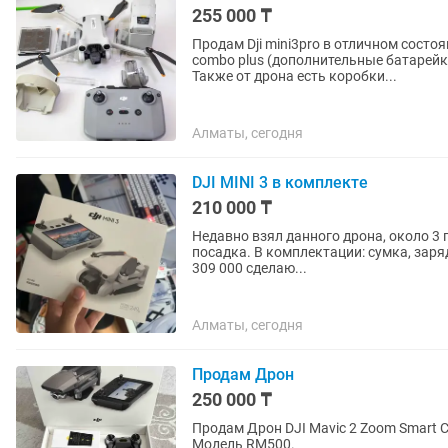
255 000 ₸
Продам Dji mini3pro в отличном состо
combo plus (дополнительные батарейк
Также от дрона есть коробки...
Алматы, сегодня
DJI MINI 3 в комплекте
210 000 ₸
Недавно взял данного дрона, около 3 
посадка. В комплектации: сумка, зарядник, одна батарея, флеш карта и пульт. Покупал все за
309 000 сделаю...
Алматы, сегодня
Продам Дрон
250 000 ₸
Продам Дрон DJI Mavic 2 Zoom Smart Contr
Модель RM500.