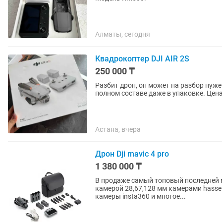
Алматы, сегодня
Квадрокоптер DJI AIR 2S
250 000 ₸
Разбит дрон, он может на разбор нуж
полном составе даже в упаковке. Цен
Астана, вчера
Дрон Dji mavic 4 pro
1 380 000 ₸
В продаже самый топовый последней мод
камерой 28,67,128 мм камерами hassel
камеры insta360 и многое...