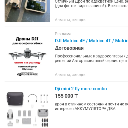
Отличный Дрон по адекватной цене, в
(для фото и видео записей). Всего около 5-10 полетов, создает эмоции и качественные
фотографии. Все по...
Алматы, сегодня
Реклама
DJI Matrice 4E / Matrice 4T / Matri
Договорная
Профессиональные квадрокоптеры / др
решений Авторизованный сервис центр Продажа по оптовым и розничным ценам DJI Mavic 3
Multispectral DJI...
Алматы, сегодня
Dji mini 2 fly more combo
155 000 ₸
дрон в отличном состоянии почти не 
интересен АККУМУЛЯТОРА ДВА!