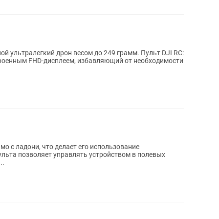
ной ультралегкий дрон весом до 249 грамм. Пульт DJI RC:
роенным FHD-дисплеем, избавляющий от необходимости
мо с ладони, что делает его использование
ульта позволяет управлять устройством в полевых
..