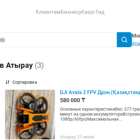
Клиентам
Бизнесу
Kaspi Гид
Мой
Аты
 в Атырау
(3)
Сортировка
DJI Avata 2 FPV Дрон.(Қазақстан
580 000 ₸
Основные характеристикиВес: 377 грам
минут на одном аккумулятореВстроенн
1080p/60fps)Максимальная...
Атырау, 21 июля