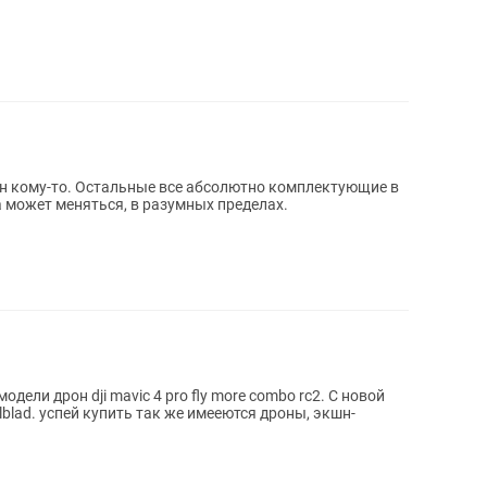
ен кому-то. Остальные все абсолютно комплектующие в
а может меняться, в разумных пределах.
ели дрон dji mavic 4 pro fly more combo rc2. С новой
blad. успей купить так же имееются дроны, экшн-