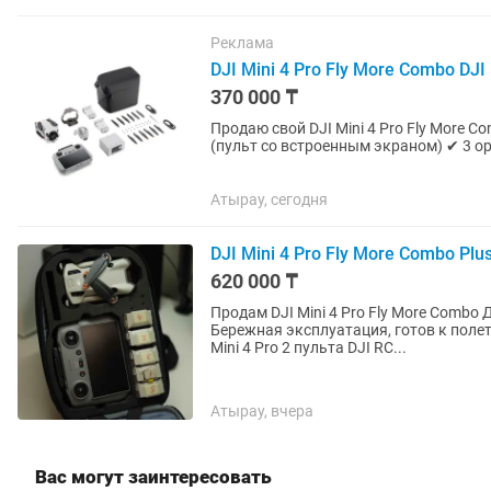
Реклама
DJI Mini 4 Pro Fly More Combo DJ
370 000 ₸
Продаю свой DJI Mini 4 Pro Fly More Combo 
(пульт со встроенным экраном) ✔ 3 
Оригинальная сумка DJI ✔ Карта...
Атырау, сегодня
DJI Mini 4 Pro Fly More Combo Plus
620 000 ₸
Продам DJI Mini 4 Pro Fly More Combo Дрон в отличном состоянии, полностью исправен.
Бережная эксплуатация, готов к полетам без д
Mini 4 Pro 2 пульта DJI RC...
Атырау, вчера
Вас могут заинтересовать