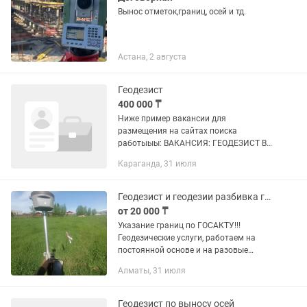
Вынос отметок,границ, осей и тд.
Астана, 2 августа
Геодезист
400 000 ₸
Ниже пример вакансии для
размещения на сайтах поиска
работыыы: ВАКАНСИЯ: ГЕОДЕЗИСТ В
дорожно-строительную компанию
Караганда, 31 июля
требуется геодезист с опытом работы
от 3 лет. Требования: Высшее или
среднее...
Геодезист и геодезии разбивка границы и топосъемка
от 20 000 ₸
Указание границ по ГОСАКТУ!!!
Геодезические услуги, работаем на
постоянной основе и на разовые
выезды. Цены умеренные, договорные.
Алматы, 31 июля
Можно на оклад или на объем.
Качественно и быстро,
(тахеометр,GPS...
Геодезист по выносу осей