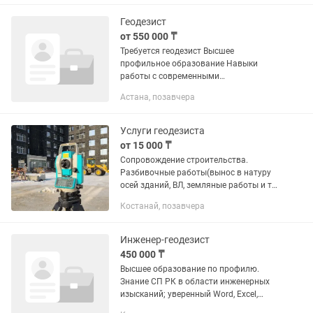
объёма котлована или...
Геодезист
от 550 000 ₸
Требуется геодезист Высшее
профильное образование Навыки
работы с современными
геодезическими оборудованиями
Астана, позавчера
Знание программы AUTOCAD
Обязательное знание камеральной
работы Умение работать с...
Услуги геодезиста
от 15 000 ₸
Сопровождение строительства.
Разбивочные работы(вынос в натуру
осей зданий, ВЛ, земляные работы и тд
) Составление геодезических
Костанай, позавчера
исполнительных схем на любые
работы Тахеометр, нивелир, GPS.
Инженер-геодезист
450 000 ₸
Высшее образование по профилю.
Знание СП РК в области инженерных
изысканий; уверенный Word, Excel,
AutoCAD, IndorCad; уверенное