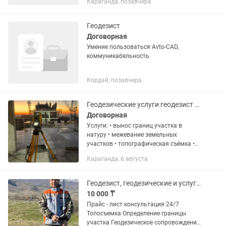
Караганда, позавчера
пользование электронными
тахеометрами и GNSS- приемниками
ведущих...
Геодезист
Договорная
Умение пользоваться Avto-CAD,
коммуникабельность
Кордай, позавчера
Геодезические услуги геодезист геодезия
Договорная
Услуги: • вынос границ участка в
натуру • межевание земельных
участков • топографическая съёмка •
разбивка осей зданий •
Караганда, 6 августа
исполнительная съёмка • подготовка
планов и схем
Геодезист, геодезические и услуги. Разбивка участка.
10 000 ₸
Прайс - лист консультация 24/7
Топосъемка Определение границы
участка Геодезическое сопровождение