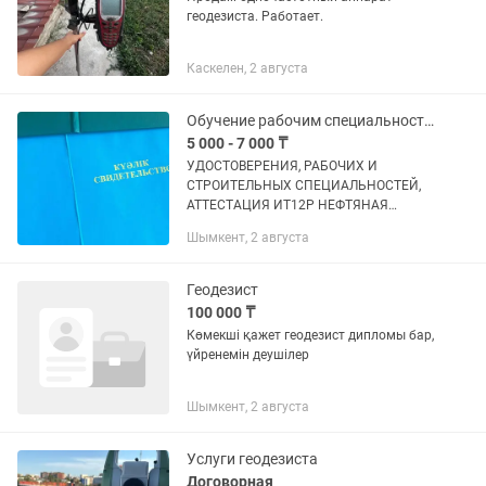
геодезиста. Работает.
Каскелен, 2 августа
Обучение рабочим специальностям с удостоверением быстро и официально
5 000 - 7 000 ₸
УДОCTOBEРЕНИЯ, РАБOЧИX И
СTРОИTEЛЬНЫX CПEЦИАЛЬНОСTЕЙ,
АТТEСТAЦИЯ ИТ12P НЕФTЯНАЯ
,ХИМИЧЕСКАЯ И ГАЗОВAЯ
Шымкент, 2 августа
ПPОМЫШЛEНHOСTЬ И МНОГОЕ
ДРУГОЕ Бурильщик капитaльногo
ремонта cквaжин 5-8 рaзряд
Геодезист
Буpильщик шпуpoв...
100 000 ₸
Көмекші қажет геодезист дипломы бар,
үйренемін деушілер
Шымкент, 2 августа
Услуги геодезиста
Договорная