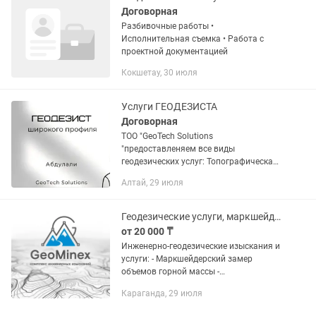
Договорная
Разбивочные работы •
Исполнительная съемка • Работа с
проектной документацией
Кокшетау, 30 июля
Услуги ГЕОДЕЗИСТА
Договорная
ТОО "GeoTech Solutions
"предоставленяем все виды
геодезических услуг: Топографическая
съемка: создание карт местности.
Алтай, 29 июля
Межевание: закрепление границ
участков. Разбивочные работы:
определение...
Геодезические услуги, маркшейдер, аэрофотосъемка, топосъемка, геодезист
от 20 000 ₸
Инженерно-геодезические изыскания и
услуги: - Маркшейдерский замер
объемов горной массы -
Аэрофотосъемка, создание
Караганда, 29 июля
ортофотопланов, топопланов, 3D
моделей рельефа - Подсчет объемов