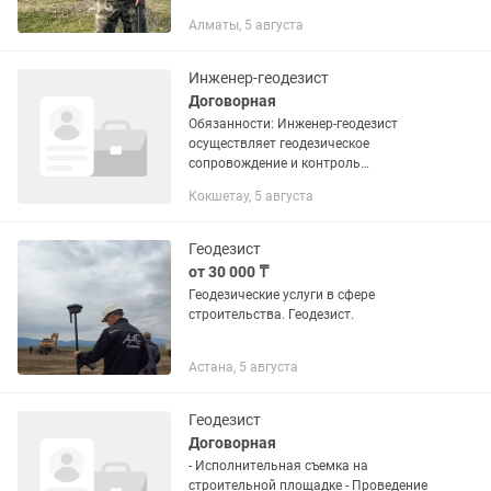
Геодезические работы Разбивка осей
Алматы, 5 августа
по проектным отметкам Вынос в
натуру Съемка Инженерных...
Инженер-геодезист
Договорная
Обязанности: Инженер-геодезист
осуществляет геодезическое
сопровождение и контроль
строительно-монтажных работ на
Кокшетау, 5 августа
строительной площадке. В
обязанности входит: Контроль
правильности выноса в натуру...
Геодезист
от 30 000 ₸
Геодезические услуги в сфере
строительства. Геодезист.
Астана, 5 августа
Геодезист
Договорная
- Исполнительная съемка на
строительной площадке - Проведение