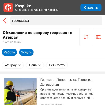
Kaspi.kz
Открыть
Открыть в Приложении Kaspi.kz
Объявления по запросу геодезист в
Атырау
5 объявлений
Работа
Услуги
Атырау
Цена
Есть фото
Геодезист. Топосъемка. Геологические изыскания. Инженерная геология.
Договорная
Организация выполнить инженерные
изыскания - геологические работы под
строительство зданий и сооружений; -
геодезические работы, топосъемка