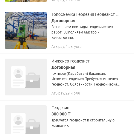
Атырау, 25 июня
участка; - комплекс инженерных
изысканий; - выдача...
Топосъемка Геодезия Геодезист Топограф
Договорная
Выполняем все виды геодезических
работ! Выполняем быстро и
качественно.
Атырау, 4 августа
Инженер-геодезист
Договорная
г.Атырау(Карабатан) Вакансия:
Инженер-геодезист Требуется инженер-
геодезист. Обязанности: Геодезическая
съемка; Вынос осей в натуру;
Атырау, 29 июля
Подготовка исполнительных схем;
Работа с GPS-оборудованием и...
Геодезист
300 000 ₸
Требуется геодезист в строительную
компанию