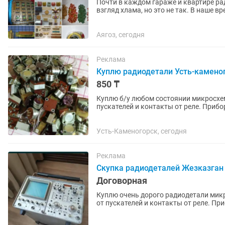
Почти в каждом гараже и квартире р
взгляд хлама, но это не так. В наше в
было много заводов по...
Аягоз, сегодня
Реклама
Куплю радиодетали Усть-камено
850 ₸
Куплю б/у любом состоянии микросхем
пускателей и контакты от реле. Приб
генераторы, частотомеры советских...
Усть-Каменогорск, сегодня
Реклама
Скупка радиодеталей Жезказган
Договорная
Куплю очень дорого радиодетали микр
от пускателей и контакты от реле. П
генераторы, частотомеры...