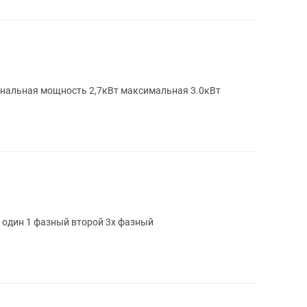
инальная мощность 2,7кВт максимальная 3.0кВт
и один 1 фазный второй 3х фазный