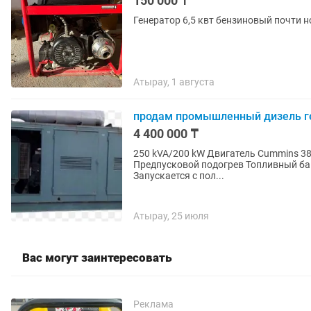
150 000 ₸
Генератор 6,5 квт бензиновый почти н
Атырау, 1 августа
продам промышленный дизель ге
4 400 000 ₸
250 kVA/200 kW Двигатель Cummins 3
Предпусковой подогрев Топливный бак 220 л Англия 1994
Запускается с пол...
Атырау, 25 июля
Вас могут заинтересовать
Реклама