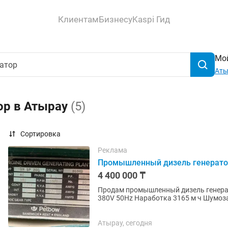
Клиентам
Бизнесу
Kaspi Гид
Мой
Аты
ор в Атырау
(5)
Сортировка
Реклама
Промышленный дизель генерато
4 400 000 ₸
Продам промышленный дизель генератор Petbow 200 кВт 250
380V 50Hz Наработка 3165 м ч Шумоз
220 л Англия 1994...
Атырау, сегодня