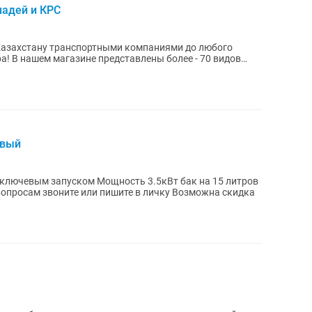
шадей и КРС
Казахстану транспортными компаниями до любого
а! В нашем магазине представлены более - 70 видов
овый
ощность 3.5кВт бак на 15 литров
220 Вольт Абсолютно новый По всем вопросам звоните или пишите в личку Возможна скидка