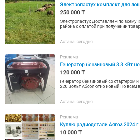
Электропастух комплект для ло
250 000 ₸
Электропастух Доставляем по всему 
района с оплатой при получении товар
электропастухов (генераторов...
Астана, сегодня
Реклама
Генератор бензиновый 3.3 кВт н
120 000 ₸
Генератор бензиновый со стартером и ключевым запуском М
Астана, сегодня
Реклама
Куплю радиодетали Аягоз 2024 г.
10 000 ₸