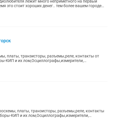
адиолюбителя лежит много неприметного на первый
ремя это стоит хороших денег.. тем более вашем городе
горск
ы, платы, транзисторы, разъемы,реле, контакты от
оры-КИП и их лом,Осциллографы,измерители,
осхемы, платы, транзисторы, разъемы,реле, контакты
риборы-КИП и их лом,Осциллографы,измерители,