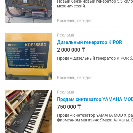
Новый бензиновый генератор 5,5 кило
механический.
Каскелен, сегодня
Реклама
Дизельный генератор KIPOR
2 000 000 ₸
Продам дизельный генератор KIPOR б/
Каскелен, сегодня
Реклама
Продам синтезатор YAMAHA MO
750 000 ₸
Продам синтезатор YAMAHA MOD X, р
фирменном магазине Ямаха Алматы. В
Коробка, документы. Особенно