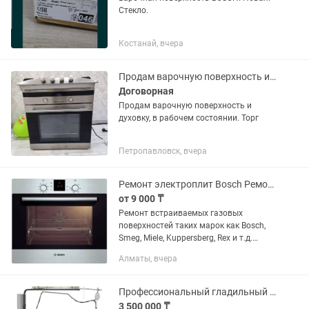
Стекло.
Костанай, вчера
Продам варочную поверхность и духовку
Договорная
Продам варочную поверхность и
духовку, в рабочем состоянии. Торг
Петропавловск, вчера
Ремонт электроплит Bosch Ремонт духовок Bosch Ремонт газовых поверхностей
от 9 000 ₸
Ремонт встраиваемых газовых
поверхностей таких марок как Bosch,
Smeg, Miele, Kuppersberg, Rex и т.д.
Ремонт осуществляется на месте.
Алматы, вчера
Выезд к заказчику на дом. Звоните или
пишите .
Профессиональный гладильный стол Pony GENUS-S / GENUS-S PLUS
3 500 000 ₸