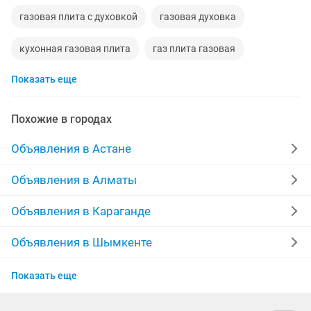
газовая плита с духовкой
газовая духовка
кухонная газовая плита
газ плита газовая
Показать еще
газовая плита б у
ремон газовая
газовая плита для
газовая плита хорошем
Похожие в городах
Объявления в Астане
Объявления в Алматы
Объявления в Караганде
Объявления в Шымкенте
Объявления в Актобе
Показать еще
Объявления в Актау