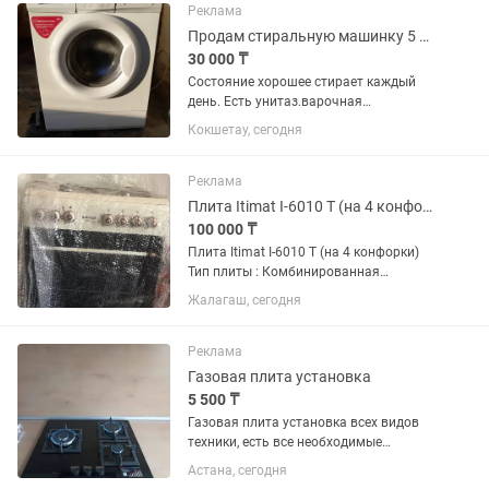
Реклама
Продам стиральную машинку 5 кг. И газовая плита GRETA. В рабочем состоянии.
30 000 ₸
Состояние хорошее стирает каждый
день. Есть унитаз.варочная
поверхность электрическая
Кокшетау, сегодня
Реклама
Плита Itimat I-6010 T (на 4 конфорки)
100 000 ₸
Плита Itimat I-6010 T (на 4 конфорки)
Тип плиты : Комбинированная
(газовый верх, электрическая духовка)
Жалагаш, сегодня
Количество конфорок 4 газовые
конфорки различной мощности |
Габариты (ШхГхВ) 60 × 60 × 85 см...
Реклама
Газовая плита установка
5 500 ₸
Газовая плита установка всех видов
техники, есть все необходимые
материалы с собой, замена форсунки
Астана, сегодня
жеклер , установка шланга , демонтаж,