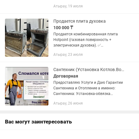
Атырау, 19 июля
Продается плита духовка
100 000 ₸
Продается комбинированная плита
Hotpoint (газовая поверхность +
электрическая духовка). ✅
Производство — Германия. ✅
Атырау, 23 июля
Полностью исправна, все функции
работают. ✅ Состояние хорошее. ✅
Продажа в связи...
Сантехник (Установка Котлов.Водоснабжение Колонок.Бойлеров) Объемы под ключ
Договорная
Предоставляю Услуги и Даю Гарантии
Сантехника и Отопление а именно:
Сантехника: Установка-обвязка
Котлов колонок /подключение/
Атырау, 26 июня
демонтаж стиральных посудомоечных
машин сантехприборов любой
сложности...
Вас могут заинтересовать