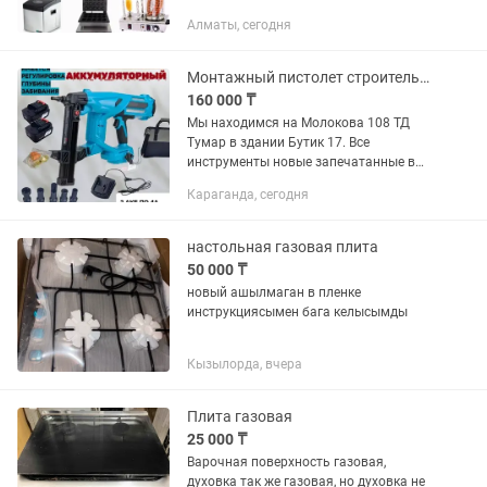
ОТПРАВКОЙ ПО КАЗАХСТАНУ! МЫ В
Алматы, сегодня
АЛМАТЫ!ПРОФЕССИОНАЛЬНЫЕ
КОНСУЛЬТАЦИИ!АВТОРИЗАЦИЯ И
КУРИРОВАНИЕ ПРОЕКТЛВ!СПИСОК...
Монтажный пистолет строительный TOUA DCCN акумуляторный дюбельный
160 000 ₸
Мы находимся на Молокова 108 ТД
Тумар в здании Бутик 17. Все
инструменты новые запечатанные в
коробке. Лучшая цена 160.000тг
Караганда, сегодня
Аккумуляторный монтажный
строительный без газовый пистолет
TOUA DCCN40...
настольная газовая плита
50 000 ₸
новый ашылмаган в пленке
инструкциясымен бага келысымды
Кызылорда, вчера
Плита газовая
25 000 ₸
Варочная поверхность газовая,
духовка так же газовая, но духовка не