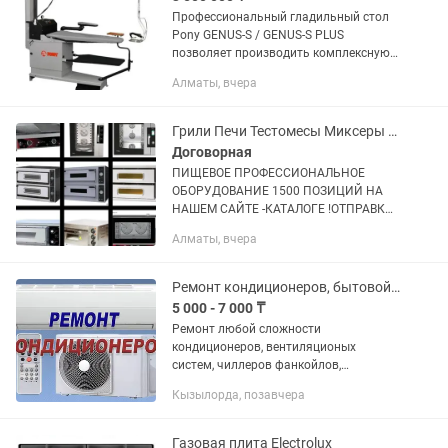
Профессиональный гладильный стол
Pony GENUS-S / GENUS-S PLUS
позволяет производить комплексную
финишную обработку изделий,
Алматы, вчера
благодаря высокоэффективной
аспирации, точной регулировке
температуры...
Грили Печи Тестомесы Миксеры Блендеры Слайсеры Куттеры Плиты Тостеры Пилы
Договорная
ПИЩЕВОЕ ПРОФЕССИОНАЛЬНОЕ
ОБОРУДОВАНИЕ 1500 ПОЗИЦИЙ НА
НАШЕМ САЙТЕ -КАТАЛОГЕ !ОТПРАВКА
ПО КАЗАХСТАНУ! МЫ В АЛМАТЫ!
Алматы, вчера
СМОТРИТЕ ВСЕ 1500 ОБЪЯВЛЕНИЙ
АВТОРА ВНИЗУ СТРАНИЦЫ!
ПРОФЕССИОНАЛЬНЫЕ...
Ремонт кондиционеров, бытовой техники, и промышленной
5 000 - 7 000 ₸
Ремонт любой сложности
кондиционеров, вентиляционых
систем, чиллеров фанкойлов,
холодильников промышленных ремонт
Кызылорда, позавчера
столового оборудования. - Заправка
полная R410a, R22 15000тн -
Профилактика мойка...
Газовая плита Electrolux