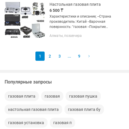
Настольная газовая плита
6 500 ₸
Характеристики и описание; --Страна
производитель: Китай --Варочная
поверхность: "газовая --Покрытие
варочной поверхности: "эмаль --
Алматы, позавчера
Принцип работы - от баллонного газа.
С ней вы всегда будете на...
1
2
3
...
9
Популярные запросы
газовая плита
газовая
газовая пушка
настольная газовая плита
газовая плита бу
газовая установка
газовая п