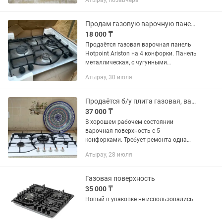
Атырау, позавчера
Продам газовую варочную панель Hotpoint Ariston
18 000 ₸
Продаётся газовая варочная панель
Hotpoint Ariston на 4 конфорки. Панель
металлическая, с чугунными
решётками. Подойдёт для квартиры,
Атырау, 30 июля
частного дома, дачи или на запчасти.
Состояние б/у, имеются...
Продаётся б/у плита газовая, варочн поверхность Аriston Hotpoint.5 конфорок
37 000 ₸
В хорошем рабочем состоянии
варочная поверхность с 5
конфорками. Требует ремонта одна
центральная конфорка.
Атырау, 28 июля
Газовая поверхность
35 000 ₸
Новый в упаковке не использовались