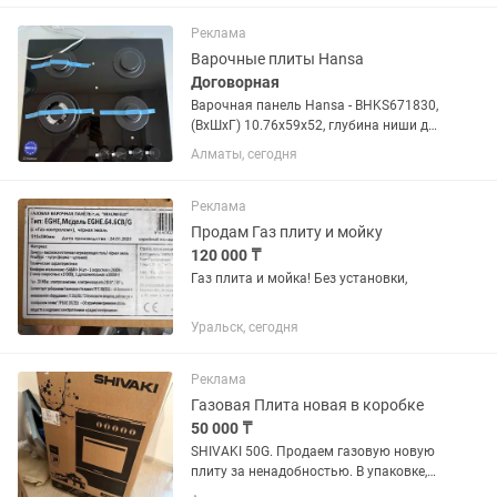
установка варочной панели,вытяжек,
стиральная машина,...
Реклама
Варочные плиты Hansa
Договорная
Варочная панель Hansa - BHKS671830,
(ВхШхГ) 10.76х59х52, глубина ниши для
встраивания 49 см, ширина 56 см, вес
Алматы, сегодня
13,45 кг
Реклама
Продам Газ плиту и мойку
120 000 ₸
Газ плита и мойка! Без установки,
Уральск, сегодня
Реклама
Газовая Плита новая в коробке
50 000 ₸
SHIVAKI 50G. Продаем газовую новую
плиту за ненадобностью. В упаковке,
не открывали. Самовывоз. Варочная