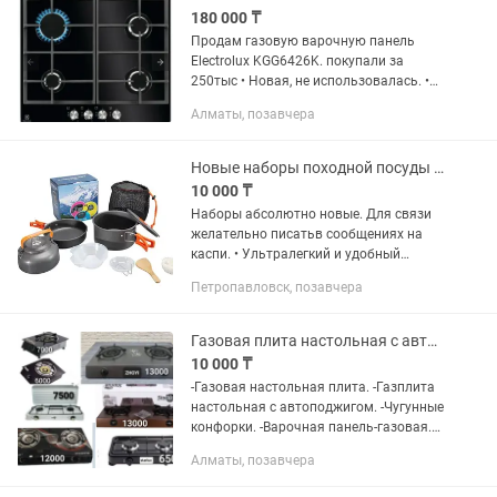
180 000 ₸
Продам газовую варочную панель
Electrolux KGG6426K. покупали за
250тыс • Новая, не использовалась. •
Упаковка вскрыта, панель только
Алматы, позавчера
осматривалась, в эксплуатации не
была. • Полный комплект. • Цвет:...
Новые наборы походной посуды Cooking Set DS-308
10 000 ₸
Наборы абсолютно новые. Для связи
желательно писатьв сообщениях на
каспи. • Ультралегкий и удобный
туристический набор походной посуды
Петропавловск, позавчера
из анодированного алюминия
включает в себя 10 предметов,...
Газовая плита настольная с автоподжигом. Газовая плита. Газплита
10 000 ₸
-Газовая настольная плита. -Газплита
настольная с автоподжигом. -Чугунные
конфорки. -Варочная панель-газовая.
-Количество конфорок-2. -Управление
Алматы, позавчера
механическое. -Переключатели;...