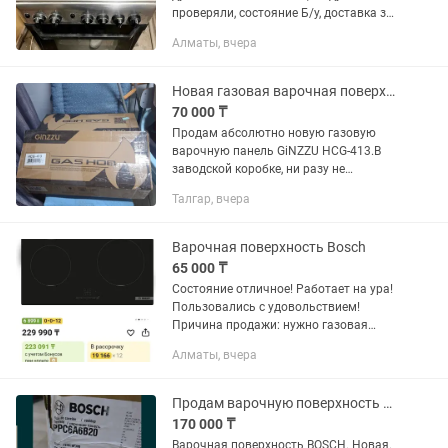
проверяли, состояние Б/у, доставка за
счет покупателя
Алматы, вчера
Новая газовая варочная поверхность Ginzzu HCG-413
70 000 ₸
Продам абсолютно новую газовую
варочную панель GiNZZU HCG-413.В
заводской коробке, ни разу не
устанавливалась и не подключалась
Талгар, вчера
(все пломбы и защитные пленки на
месте). Отлично подойдет для новой...
Варочная поверхность Bosch
65 000 ₸
Состояние отличное! Работает на ура!
Пользовались с удовольствием!
Причина продажи: нужно газовая
варочная поверхность
Алматы, вчера
Продам варочную поверхность BOSCH.
170 000 ₸
Варочная поверхность BOSCH. Новая.