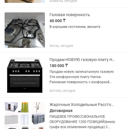
Алматы, сегодня
панель: газовая; Объем духовки: 65 л.;
Духовка: газовая; Управление:
механическое;...
Газовая поверхность
40 000 ₸
В хорошем состоянии, звоните
Актау, сегодня
Продам НОВУЮ газовую плиту Hansa
180 000 ₸
Продам новую запечатанную газовую
5ти конфорочную плиту Hansa.
Рановная поверхность с конфоркой
турбо-вок, духовка электрическая с
Актобе, сегодня
конвекцией и с функцией
самоотчистки. Продается в связи с
переездом...
Жарочные Холодильные Расстоечные Шкафы Столы Поверхности Термостаты ИТП
Договорная
ПИЩЕВОЕ ПРОФЕССИОНАЛЬНОЕ
ОБОРУДОВАНИЕ 1200 ПОЗИЦИЙ(внизу
графа все объявления продавца) С