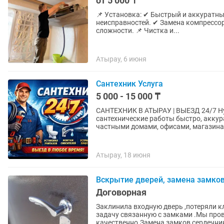
от 5 000 ₸
📌 Установка: ✔ Быстрый и аккуратный монтаж сплит-систем. 📌 Ремонт: ✔ Диагностика
неисправностей. ✔ Замена компрессора, платы, заправка фреоном. ✔ Ремонт любой
сложности. 📌 Чистка и...
Атырау, 6 июня
Сантехник Услуга
5 000 - 15 000 ₸
САНТЕХНИК В АТЫРАУ | ВЫЕЗД 24/7 Нужен надежный сантехник? Выполню любые
сантехнические работы быстро, аккура
частными домами, офисами, магазинам
Атырау, 18 июня
Вскрытие дверей, замена замков
Договорная
Заклинила входную дверь ,потеряли 
задачу связанную с замками .Мы про
качественно.Замена замков,сердечнико