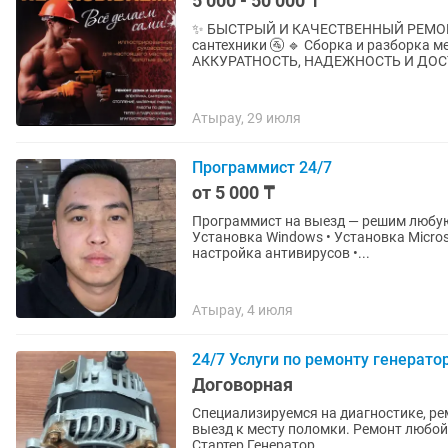
5 000 - 50 000 ₸
✨ БЫСТРЫЙ И КАЧЕСТВЕННЫЙ РЕМОНТ В АТЫРАУ! ✨ 🔹 Замена за
сантехники 🚰 🔹 Сборка и разборка мебели 🛠
АККУРАТНОСТЬ, НАДЕЖНОСТЬ И ДОС
Атырау, 29 июля
Программист 24/7
от 5 000 ₸
Программист на выезд — решим любую 
Установка Windows • Установка Microso
настройка антивирусов •...
Атырау, 4 июля
24/7 Услуги по ремонту генерат
Договорная
Специализируемся на диагностике, ремонт
выезд к месту поломки. Ремонт любо
Стартер Генератор