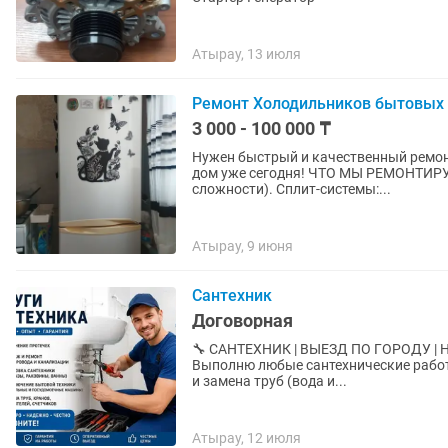
Атырау, 13 июля
Ремонт Холодильников бытовых 
3 000 - 100 000 ₸
Нужен быстрый и качественный ремонт
дом уже сегодня! ЧТО МЫ РЕМОНТИРУЕМ: Холодильники: бытовые и коммерческ
сложности). Сплит-системы:...
Атырау, 9 июня
Сантехник
Договорная
🔧 САНТЕХНИК | ВЫЕЗД ПО ГОРОДУ | НЕДОРОГО | АТЫРА
Выполню любые сантехнические работы быс
и замена труб (вода и...
Атырау, 12 июля