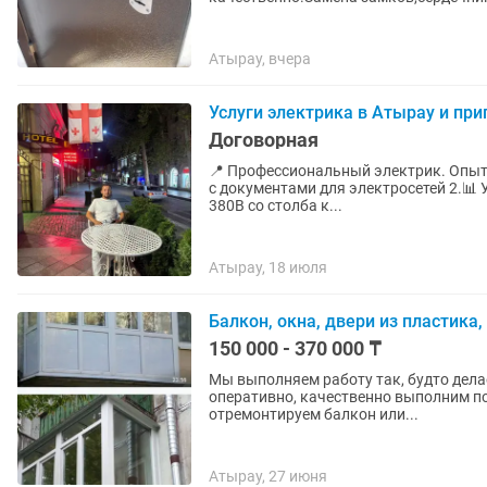
Атырау, вчера
Услуги электрика в Атырау и пр
Договорная
📍 Профессиональный электрик. Опыт 
с документами для электросетей 2.📊 
380В со столба к...
Атырау, 18 июля
Балкон, окна, двери из пластика
150 000 - 370 000 ₸
Мы выполняем работу так, будто дела
оперативно, качественно выполним п
отремонтируем балкон или...
Атырау, 27 июня