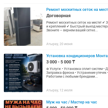
Ремонт москитных сеток на мест
Договорная
Ремонт москитных сеток на месте! ✔ 
и креплений ✔ Быстрый выезд мастер
Звоните — вернем вашей сетке...
Атырау, 20 июня
Установка кондиционеров Монт
3 000 - 5 000 ₸
❄️ Услуги: • Установка сплит-систем •
Заправка фреона • Устранение утечек •
Работаем с любыми брендами...
Атырау, 12 июля
Муж на час / Мастер на час