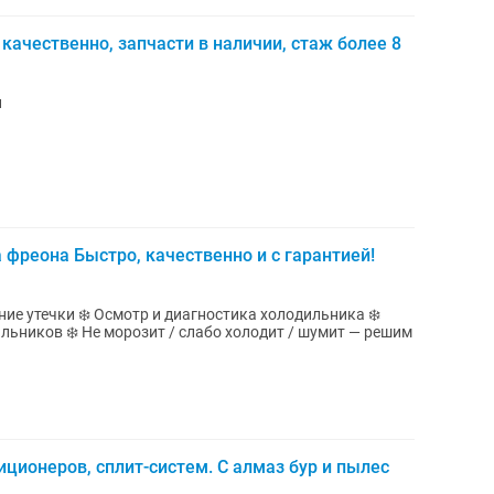
качественно, запчасти в наличии, стаж более 8
и
 фреона Быстро, качественно и с гарантией!
ние утечки ❄️ Осмотр и диагностика холодильника ❄️
льников ❄️ Не морозит / слабо холодит / шумит — решим
иционеров, сплит-систем. С алмаз бур и пылес