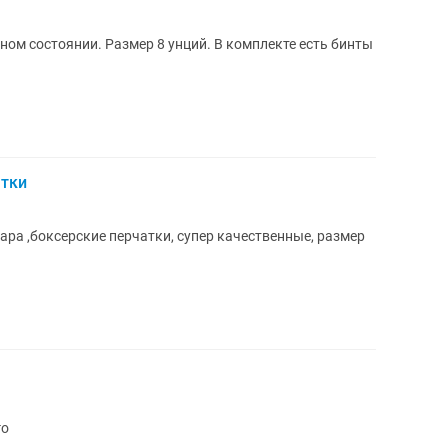
тном состоянии. Размер 8 унций. В комплекте есть бинты
атки
ара ,боксерские перчатки, супер качественные, размер
го