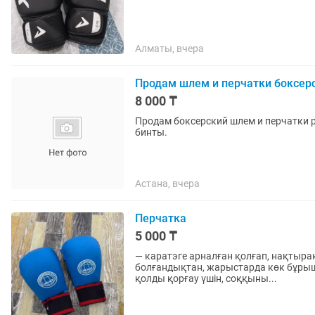
Алматы, вчера
Продам шлем и перчатки боксер
8 000 ₸
Продам боксерский шлем и перчатки р
бинты.
Астана, вчера
Перчатка
5 000 ₸
— каратэге арналған қолғап, нақтырақ
болғандықтан, жарыстарда көк бұрыш спортшылары киеді. 
қолды қорғау үшін, соққыны...