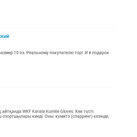
ский
азмер 10 оз. Реальному покупателю торг.И в подарок
 айтқанда WKF Karate Kumite Gloves. Көк түсті
Оны: кумитэ (спарринг) кезінде,