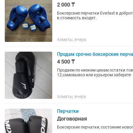
2 000 ₸
Боксерские перчатки Everlast в добро
в стоимость входят.
Алматы, вчера
Продам срочно боксерские перч
4 500 ₸
Продаем по низким ценам остатки тов
12,самовывоз или курьером заберете
Алматы, вчера
Перчатки
Договорная
Боксерские перчатки, состояние ново