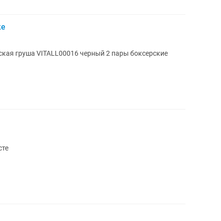
ке
 VITALL00016 черный 2 пары боксерские
сте