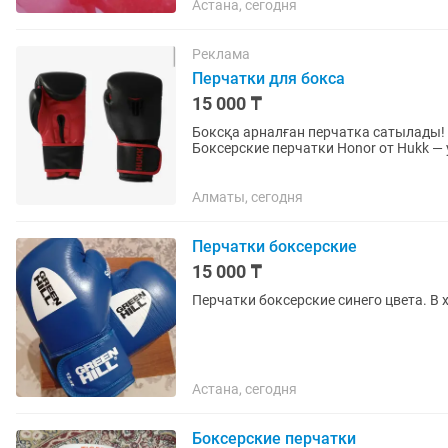
Астана, сегодня
Реклама
Перчатки для бокса
15 000 ₸
Боксқа арналған перчатка сатылады! 
Боксерские перчатки Honor от Hukk —
средней жесткости. Ударная...
Алматы, сегодня
Перчатки боксерские
15 000 ₸
Перчатки боксерские синего цвета. В 
Астана, сегодня
Боксерские перчатки