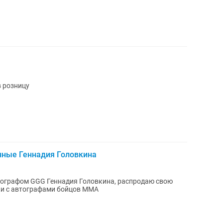
в розницу
нные Геннадия Головкина
тографом GGG Геннадия Головкина, распродаю свою
тки с автографами бойцов ММА