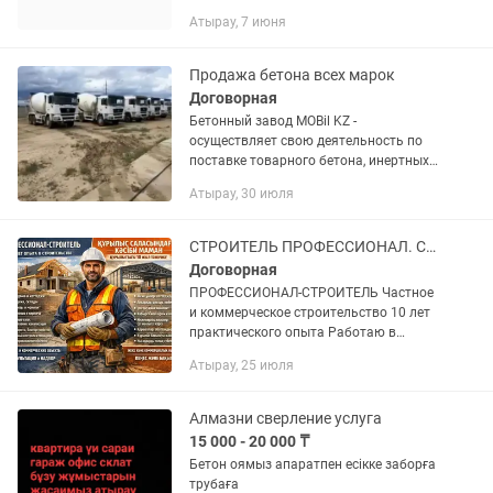
Атырау, 7 июня
Продажа бетона всех марок
Договорная
Бетонный завод MOBil KZ -
осуществляет свою деятельность по
поставке товарного бетона, инертных
материалов и ЖБИ на рынок
Атырау, 30 июля
строительства г. Атырау. На
территории производственной базы
компании...
СТРОИТЕЛЬ ПРОФЕССИОНАЛ. Строительство,Коммуникации,Инженерные сети,Заборы
Договорная
ПРОФЕССИОНАЛ-СТРОИТЕЛЬ Частное
и коммерческое строительство 10 лет
практического опыта Работаю в
строительстве более 10 лет. Реальный
Атырау, 25 июля
опыт на объектах — от частных домов
до коммерческих...
Алмазни сверление услуга
15 000 - 20 000 ₸
Бетон оямыз апаратпен есікке заборға
трубаға