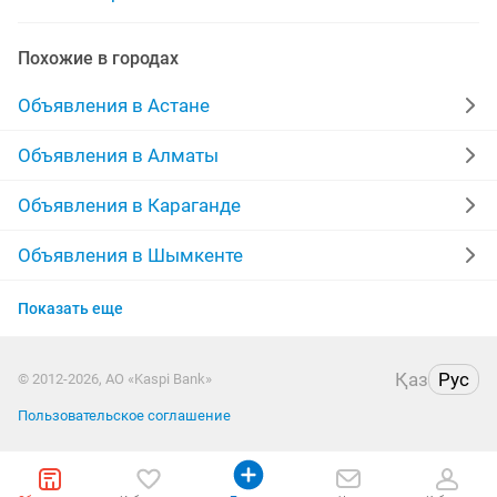
бетон с доставкой
Похожие в городах
Объявления в Астане
Объявления в Алматы
Объявления в Караганде
Объявления в Шымкенте
Объявления в Усть-Каменогорске
Показать еще
Объявления в Актобе
Қаз
Рус
© 2012-2026, АО «Kaspi Bank»
Объявления в Костанае
Пользовательское соглашение
Объявления в Таразе