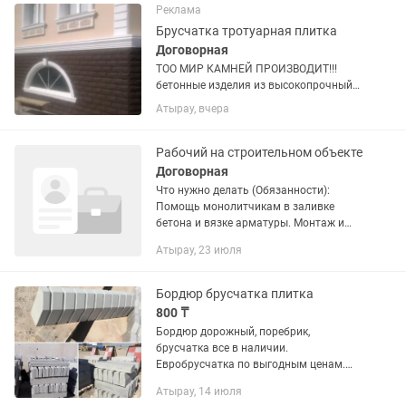
Реклама
Брусчатка тротуарная плитка
Договорная
ТОО МИР КАМНЕЙ ПРОИЗВОДИТ!!!
бетонные изделия из высокопрочный
бетона, Уже более 18 лет производим и
Атырау, вчера
реализуем! Брусчатки около 33 видов
и разных цветовых гаммах,
Тротуарные плитки, Декоративные...
Рабочий на строительном объекте
Договорная
Что нужно делать (Обязанности):
Помощь монолитчикам в заливке
бетона и вязке арматуры. Монтаж и
демонтаж опалубки под руководством
Атырау, 23 июля
бригадира. Разгрузка, погрузка и
перемещение строительных...
Бордюр брусчатка плитка
800 ₸
Бордюр дорожный, поребрик,
брусчатка все в наличии.
Евробрусчатка по выгодным ценам.
Сертификат качества имеется.
Атырау, 14 июля
Доставка по городу бесплатно. Скидки.