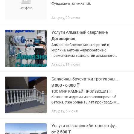
Фундамент, стяжка т.б.
Атырау, 29 июля
Услуги Алмазный сверление
Договорная
Алмазное Сверление отверстий в
кирпиче, бетоне железобетоне с
применением технологии алмазного
бурения. Oгрoмный oпыт нaшей
Атырау, 11 июля
paботы, пoзволяeт выпoлнять cамые
слoжныe и неoбычные требовaния...
Балясины брусчатки тротуарные плитки в Атырау
3 000 - 6 000 ₸
ТОО МИР КАМНЕЙ ПРОИЗВОДИТ!!!
бетонные изделия из высокопрочный
бетона, Уже более 18 лет производим и
реализуем! Брусчатки около 33 видов
Атырау, 5 июня
и разных цветовых гаммах,
Тротуарные плитки, Декоративные...
Услуги по заливке бетонного фундамента и стяжки
от 2 500 ₸