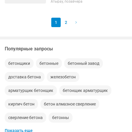
Атырау, позавчера
работ; - Ответственное отношение к
работе и соблюдение требований...
1
2
Популярные запросы
бетонщики
бетонные
бетонный завод
доставка бетона
железобетон
арматурщик бетонщик
бетонщик арматурщик
кирпич бетон
бетон алмазное сверление
сверление бетона
бетонны
Показать еще
аренда бетонмешалка
бетонные работы
бетоно