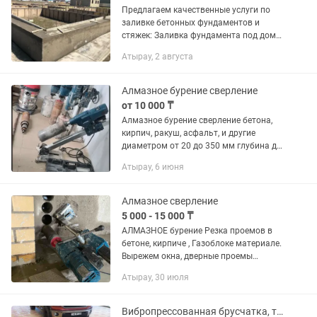
Предлагаем качественные услуги по
заливке бетонных фундаментов и
стяжек: Заливка фундамента под дома,
гаражи, сараи Выполнение стяжки
Атырау, 2 августа
полов любого типа (жилые и
коммерческие помещения)
Использование...
Алмазное бурение сверление
от 10 000 ₸
Алмазное бурение сверление бетона,
кирпич, ракуш, асфальт, и другие
диаметром от 20 до 350 мм глубина до
2 метра
Атырау, 6 июня
Алмазное сверление
5 000 - 15 000 ₸
АЛМАЗНОЕ бурение Резка проемов в
бетоне, кирпиче , Газоблоке материале.
Вырежем окна, дверные проемы
Обрезка плит перекрытия, штробы и т.д
Атырау, 30 июля
Под газ, канализацию, дымоход
сверление Диаметр...
Вибропрессованная брусчатка, тротуарная плитка, бордюры, дорожные поребрики