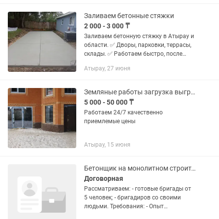
Мы сделаем ваш двор красивым,
ковры из бетона!
Заливаем бетонные стяжки
2 000 - 3 000 ₸
Заливаем бетонную стяжку в Атырау и
области. ✅ Дворы, парковки, террасы,
склады. ✅ Работаем быстро, после
себя оставляем чистоту. ✅ Опыт
Атырау, 27 июня
работы более 10 лет. Забудьте о
неровностях и трещинах! Мы...
Земляные работы загрузка выгрузка грузов демонтаж бетонные работы
5 000 - 50 000 ₸
Работаем 24/7 качественно
приемлемые цены
Атырау, 15 июня
Бетонщик на монолитном строительстве
Договорная
Рассматриваем: - готовые бригады от
5 человек; - бригадиров со своими
людьми. Требования: - Опыт
выполнения бетонных и монолитных