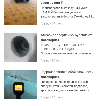
2 000 - 7 000 ₸
Производства в Атырау ТОО МИР
КАМНЕЙ бетонные изделия из
высокопрочный бетона, Уже более 18
лет производим и реализуем!
Атырау, 17 июля
Брусчатки, Тротуарные плитки,
Декоративные камни, Балясины,
Колонны, Бордюры,...
Алмазное сверление/ бурение отверстий в г. Атырау
Договорная
АЛМАЗНОЕ БУРЕНИЕ В АТЫРАУ —
БЫСТРО И БЕЗ ТРЕЩИН
Профессионально выполним алмазное
бурение отверстий в бетоне, кирпиче и
Атырау, 30 мая
монолите. Работаем аккуратно, без
повреждений и с минимальной...
Гидроизоляция любой сложности
Договорная
Гидроизоляция цокольных этажей
снаружи стен и изнутри, подвалов,
крыши, стены, паркинги, бассейны и
ёмкости, активные проточки. Услуги по
Атырау, 20 июня
гидроизоляции, с подбором
индивидуальных материалов на...