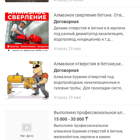
Атырау, 30 июня
Алмазное сверление бетона. Отверстия по вытяжку. Отверстия в стене
Договорная
Делаем отверстия в бетоне и в кирпиче
под разный диаметрпод канализацию,
водопровод, кондиционер и.т.д.
Алмазное отверстия
Атырау, 29 мая
Алмазное отверстия в бетоне,кирпиче.
Договорная
Алмазное бурение отверстий под
водопроводные, канализационные и
газовые трубы; -Для прокладки систем
электроснабжения; -Для
Атырау, 29 мая
противопожарных систем; -Для систем
вентиляции и кондиционирования
Режем...
Выполняю профессиональное алмазное бурение отверстий в бетоне.
15 000 - 35 000 ₸
Выполняю профессиональное
алмазное бурение отверстий в бетоне,
железобетоне, кирпиче и камне.