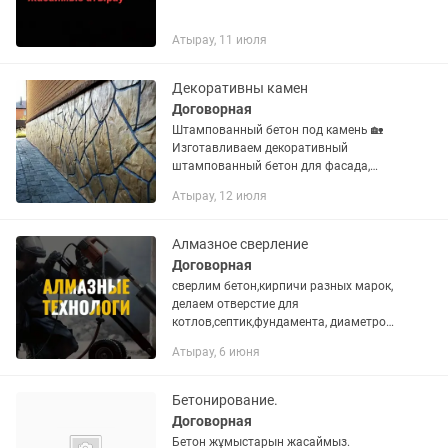
Атырау, 11 июля
Декоративны камен
Договорная
Штампованный бетон под камень 🏡
Изготавливаем декоративный
штампованный бетон для фасада,
цоколя, забора и двора. ✅ Имитация
Атырау, 12 июля
натурального камня ✅ Большой выбор
фактур и цветов ✅ Прочный и
долговечный...
Алмазное сверление
Договорная
сверлим бетон,кирпичи разных марок,
делаем отверстие для
котлов,септик,фундамента, диаметром
с50 до200
Атырау, 6 июня
Бетонирование.
Договорная
Бетон жұмыстарын жасаймыз.