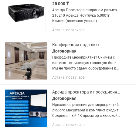
25 000 ₸
Аренда Проектора с экраном размер
210210 Аренда Ноутбука 5.000тг
Кликер (лазерная указка)
комплиментом Кабель hdmi (3 м, 6 м, 8
Астана, позавчера
м, 14 м) Форма оплаты наличными,
перечислением Авр и эсф
предоставим...
Конференция под ключ
Договорная
Проводите мероприятие? Снимем с
вас всю техническую головную боль.
Мы не просто сдаем оборудование в
аренду — мы обеспечиваем
Астана, позавчера
бесперебойную работу вашего
события от приветственного кофе до
финальных...
Аренда проектора и проекционного экрана месячно
Договорная
Идеальное решение для мероприятий
любого масштаба! В комплект входит:
Современный 4K-проектор с высокой
яркостью и четкостью изображения
Астана, позавчера
Большой проекционный экран (до 120
дюймов, антибликовое...