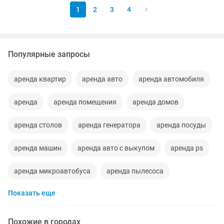
1
2
3
4
Популярные запросы
аренда квартир
аренда авто
аренда автомобиля
аренда
аренда помещения
аренда домов
аренда столов
аренда генератора
аренда посуды
аренда машин
аренда авто с выкупом
аренда ps
аренда микроавтобуса
аренда пылесоса
Показать еще
аренда инструментов
аренда палатки
аренда караоке
аренда аппарата
Похожие в городах