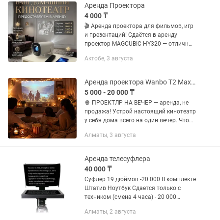
Аренда Проектора
4 000 ₸
🎬 Аренда проектора для фильмов, игр
и презентаций! Сдаётся в аренду
проектор MAGCUBIC HY320 — отличный
вариант для домашнего кинотеатра,
Актобе, 3 августа
просмотра фильмов, мультфильмов,
игр или презентаций. ✨...
Аренда проектора Wanbo T2 Max JBL (не продажа)
5 000 - 20 000 ₸
🍿 ПРОЕКТЛР НА ВЕЧЕР — аренда, не
продажа! Устрой настоящий кинотеатр
у себя дома всего на один вечер. Что
предлагаем: 📽 Wanbo T2 Max +
Алматы, 3 августа
колонка JBL Clip 5 — от 10 000 тг/сутки
📽 Wanbo T2 Max +...
Аренда телесуфлера
40 000 ₸
Суфлер 19 дюймов -20 000 В комплекте
Штатив Ноутбук Сдается только с
техником (смена 4 часа) - 20 000
Работает от розетки или powerbank(в
Алматы, 2 августа
комплекте) Доставка по городу