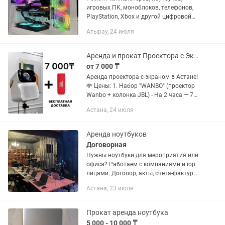
игровых ПК, моноблоков, телефонов,
PlayStation, Xbox и другой цифровой
техники. Более 15 лет опыта. Гарантия
Атырау, 24 июля
до 12 месяцев. Наши преимущества: •
Бесплатная диагностика...
Аренда и прокат Проектора с Экраном и колонкой | Бесплатная доставка
от 7 000 ₸
Аренда проектора с экраном в Астане!
💸 Цены: 1. Набор "WANBO" (проектор
Wanbo + колонка JBL) - На 2 часа — 7
000 тг - На 4 часа — 8 000 тг - На ночь
Астана, 24 июля
(с 21:00 до 12:00) — 8 000 тг - На сутки
— 9 000...
Аренда ноутбуков
Договорная
Нужны ноутбуки для мероприятия или
офиса? Работаем с компаниями и юр.
лицами. Договор, акты, счета-фактуры.
— Аренда от 1 дня — 100+ ноутбуков в
Астана, 23 июля
наличии — Доставка и настройка на
месте —...
Прокат аренда ноутбука
5 000 - 10 000 ₸