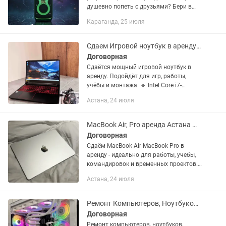
душевно попеть с друзьями? Бери в
аренду JBL 320 — это мощный звук 240
Караганда, 25 июля
ватт, который раскачает любую
компанию! До 18 часов...
Сдаем Игровой ноутбук в аренду Acer Nitro i7/16GB/GTX 1650, прокат ноутов
Договорная
Сдаётся мощный игровой ноутбук в
аренду. Подойдёт для игр, работы,
учёбы и монтажа. 🔹 Intel Core i7-
10750H (6 ядер, 12 потоков) 🔹 16 GB
Астана, 24 июля
ОЗУ 🔹 SSD 512 GB 🔹 NVIDIA GeForce
GTX 1650 4GB 🔹 Быстрая...
MacBook Air, Pro аренда Астана Макбук напрокат Мак Ноут прокат офис
Договорная
Сдаём MacBook Air MacBook Pro в
аренду - идеально для работы, учебы,
командировок и временных проектов. -
Характеристики: • Intel Core i5 • 8 GB
Астана, 24 июля
оперативной памяти • SSD 128 GB
(быстрая загрузка) •...
Ремонт Компьютеров, Ноутбуков Сборка и Продажа Компьютеров - MS IT
Договорная
Ремонт компьютеров, ноутбуков,