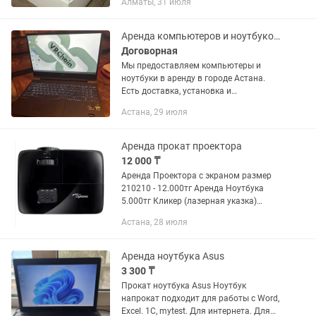
Алматы, 31 июля
ноутбуков для разных задач ✅
Удобная аренда от 1 дня ✅ Модели с...
Аренда компьютеров и ноутбуков в Астане
Договорная
Мы предоставляем компьютеры и
ноутбуки в аренду в городе Астана.
Есть доставка, установка и
долгосрочное техническое
Астана, 29 июля
обслуживание. У нас индивидуальный
подход к каждому клиенту, работаем
с...
Аренда прокат проектора
12 000 ₸
Аренда Проектора с экраном размер
210210 - 12.000тг Аренда Ноутбука
5.000тг Кликер (лазерная указка)
комплиментом Кабель hdmi (3 м, 6 м, 8
Астана, 28 июля
м, 14 м) Форма оплаты наличными,
перечислением Авр и эсф...
Аренда ноутбука Asus
3 300 ₸
Прокат ноутбука Asus Ноутбук
напрокат подходит для работы с Word,
Excel. 1С, mytest. Для интернета. Для