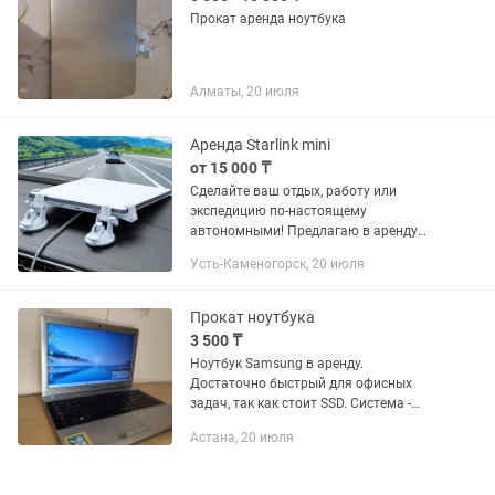
Прокат аренда ноутбука
Алматы, 20 июля
Аренда Starlink mini
от 15 000 ₸
Сделайте ваш отдых, работу или
экспедицию по-настоящему
автономными! Предлагаю в аренду
новейший Starlink Mini — самое
Усть-Каменогорск, 20 июля
портативное решение для
высокоскоростного спутникового
интернета. Почему...
Прокат ноутбука
3 500 ₸
Ноутбук Samsung в аренду.
Достаточно быстрый для офисных
задач, так как стоит SSD. Система -
Windows 11. Работает без
Астана, 20 июля
подключения к зарядке 1-1,5 часа
Компьютер подходит для работы с
документами:...