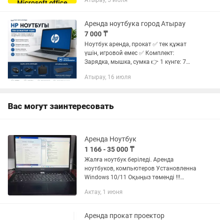
Атырау, 5 июля
жазыңыз
Аренда ноутбука город Атырау
7 000 ₸
Ноутбук аренда, прокат ✅ тек құжат
үшін, игровой емес ✅ Комплект:
Зарядка, мышка, сумка 👉 1 күнге: 7
000 тг 👉 2 күнге: 12 000 тг 📲 -қа
Атырау, 16 июля
жазыңыз
Вас могут заинтересовать
Аренда Ноутбук
1 166 - 35 000 ₸
Жалға ноутбук беріледі. Аренда
ноутбуков, компьютеров Установленна
Windows 10/11 Оқыңыз төменді !!!
ЧИТАЙТЕ ниже Core i3 и i5 процесор
Актау, 1 июня
SSD Kingston 120/240/256 Озу 4/8 с
видео картами тоже...
Аренда прокат проектор