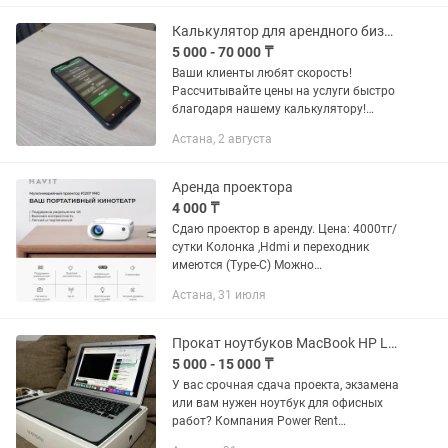
договорная
Калькулятор для арендного бизнеса
5 000 - 70 000 ₸
Ваши клиенты любят скорость!
Рассчитывайте цены на услуги быстро
благодаря нашему калькулятору!
Цены: 5.000 тг. - Лицензия на 1
Астана, 2 августа
человека 70.000 тг. - Неограниченное
количество пользователей внутри...
Аренда проектора
4 000 ₸
Сдаю проектор в аренду. Цена: 4000тг/
сутки Колонка ,Hdmi и переходник
имеются (Type-C) Можно
подключиться через телефон или
Астана, 31 июля
ноутбук. В проекторе также есть
встроенные приложения: YouTube и...
Прокат ноутбуков MacBook HP Lenovo Xiomi аренда компьютера ноут
5 000 - 15 000 ₸
У вас срочная сдача проекта, экзамена
или вам нужен ноутбук для офисных
работ? Компания Power Rent
предоставляет Прокат современных