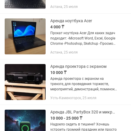
просмотров видео YouTube или
Астана, 25 июля
фильмов. Для игр как Minecraft, Dota 1,
Roblox, Terraria и...
Аренда ноутбука Acer
4 000 ₸
Прокат ноутбука Acer Для каких задач
подходит: -Microsoft Word, Excel, Google
Chrome -Photoshop, Sketchup -Просмотр
фильмов, Youtube -Прокторинг,
Астана, 25 июля
экзамены -Нетребовательные игры
Цены: 1 день:...
Аренда проектора с экраном
10 000 ₸
Аренда проектора с экраном на
треноге, для проведения торжеств,
мероприятий, демонстраций, поминок.
Качественная картинка. Модель
Усть-Каменогорск, 25 июля
проектора EPSON ELPLP 78 По вашему
желанию приезжает специалист со...
Аренда JBL PartyBox 320 и микрофоны для караоке. Караганда
10 000 - 25 000 ₸
Надоело сидеть в тишине? Хочешь
устроить громкий праздник или просто