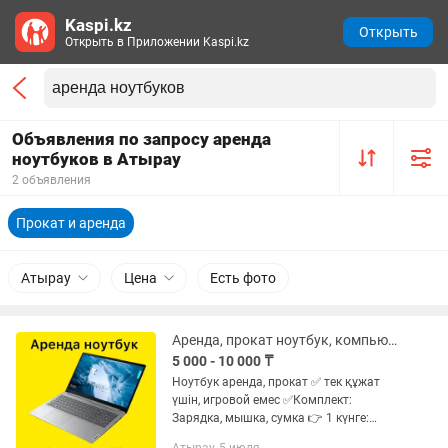
Kaspi.kz
Открыть
Открыть в Приложении Kaspi.kz
Объявления по запросу аренда
ноутбуков в Атырау
2 объявления
Прокат и аренда
Атырау
Цена
Есть фото
Аренда, прокат ноутбук, компьютер
5 000 - 10 000 ₸
Ноутбук аренда, прокат ✅ тек құжат
үшін, игровой емес ✅Комплект:
Зарядка, мышка, сумка 👉 1 күнге:
6’000 тг 👉 2 күнге: 10’000 тг 📲 -қа