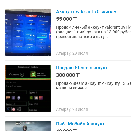
Аккаунт valorant 70 скинов
55 000 ₸
Продам личный аккаунт valorant 391lvl
(расцвет 1 пик) доната на 13.900 руб
предоставлю чеки и дату...
Атырау, 29 июля
Продаю Steam аккаунт
300 000 ₸
Продаю Steam аккаунт Аккаунту 13.5 лет Банов не когда не было и нет Полная перепривязка
на ваши данные
Атырау, 28 июля
Пабг Мобайл Аккаунт