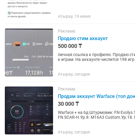
Атырау, 19 июня
Реклама
Продаю стим аккаунт
500 000 ₸
личная ссылка к профилю. Продаю стим
к играм. На аккаунте числится 198 игр
являются F2P. Топ игр...
Атырау, сегодня
Реклама
Продам аккаунт Warface (топ до
30 000 ₸
Warface + на 6д Штурмовик: FN Evolys.
FN SCAR-H.Ур.8. M16A3 Custom.Ур.18. 
Инженер: SIG...
Атырау, сегодня