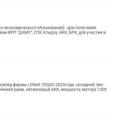
ко-экономического обоснования] - для получения
мам ФРП "ДАМУ", СПК Атырау, АКК, БРК, для участия в
сипед фирмы LENAK TESGO 2025года, складной. Вес
гчённая рама, литионовый АКК, мощность мотора 1000