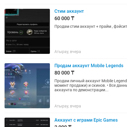
Стим аккаунт
60 000 ₸
Атырау, вчера
Продам аккаунт Mobile Legends
80 000 ₸
Продам личный аккаунт Mobile Legends
момент продажи) и скинов. • Все дан
аккаунта по демонстрации...
Атырау, вчера
Аккаунт с играми Epic Games