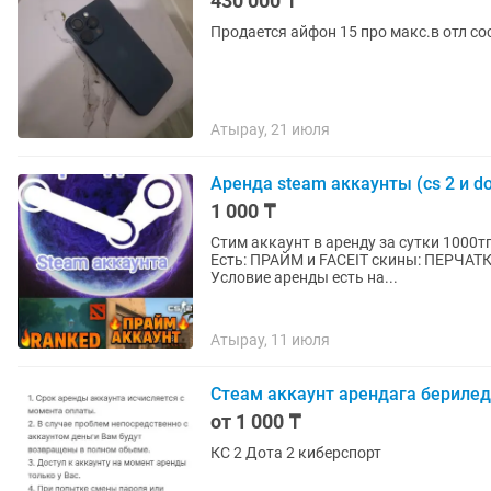
430 000 ₸
Продается айфон 15 про макс.в отл сос
Атырау, 21 июля
Аренда steam аккаунты (cs 2 и do
1 000 ₸
Стим аккаунт в аренду за сутки 1000т
Есть: ПРАЙМ и FACEIT скины: ПЕРЧАТКИ И нож КУКРИ DOTA 2
Условие аренды есть на...
Атырау, 11 июля
Стеам аккаунт арендага бериледи
от 1 000 ₸
КС 2 Дота 2 киберспорт