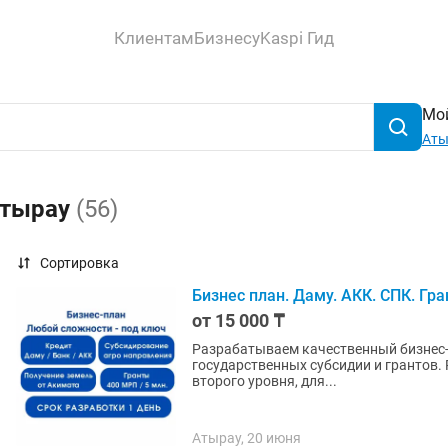
Клиентам
Бизнесу
Kaspi Гид
Мой
Аты
Атырау
(56)
Сортировка
Бизнес план. Даму. АКК. СПК. Гра
от 15 000 ₸
Разрабатываем качественный бизнес-п
государственных субсидии и грантов. Разработка бизнес-планов и ТЭО для: - для Банков
второго уровня, для...
Атырау, 20 июня