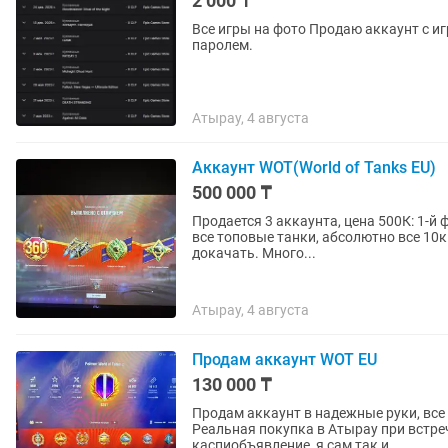
2 000 ₸
Все игры на фото Продаю аккаунт с играми epic games Выдаетс
паролем.
Атырау, 4 августа
Аккаунт WOT(World of Tanks EU)
500 000 ₸
Продается 3 аккаунта, цена 500К: 1-й 
все топовые танки, абсолютно все 10к
докачать. Много...
Атырау, 4 августа
Продам аккаунт WOT EU
130 000 ₸
Продам аккаунт в надежные руки, все 
Реальная покупка в Атырау при встреч
каспиобъявление, я сам так и...