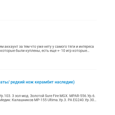
 аккаунт за тем что уже нету у самого тяги и интереса
 которые были куплены, есть еще +- 10 игр которые
наты/ редкий нож керамбит наследие)
Ур.103. 3 зол мод. Золотой Sure Fire MGX. MPAR-556.Ур.6.
Медик: Калашников MP-155 Ultima.Ур.3. PA EG240.Ур.30.