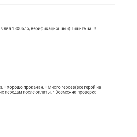
Продам стим аккаунт + прайм , фэйсит 9лвл 1800эло, верификационный)Пишите на !!!
. • Хорошо прокачан. • Много героев(все герой на
ные передам после оплаты. • Возможна проверка