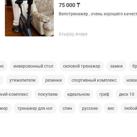
75 000 ₸
Атырау, вчера
но
инверсионный стол
силовой тренажер
замки
б
утяжелители
резинки
спортивный комплекс
нова
ский комплекс
покупаем
идеальном
гриф
диск 10
ажер
тренажер для ног
спин
русские
вес
любой