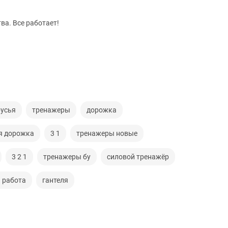
Велотренажер , очень хорошего качества. Все работает!
русья
тренажеры
дорожка
я дорожка
3 1
тренажеры новые
3 2 1
тренажеры бу
силовой тренажёр
 работа
гантеля