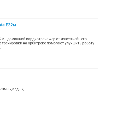
ate E32м
32м– домашний кардиотренажер от известнейшего
е тренировки на орбитреке помогают улучшить работу
.
 970мың алдық