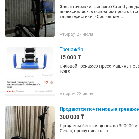
Эллиптический тренажер Grand для дома. Тренажер в идеальном состоянии, 
пользовались, в основном просто стоял в ком
характеристики: • Состояние:...
Атырау, 27 июля
Тренажёр
15 000 ₸
Силовой тренажер Пресс-машина House
тенге
Атырау, 23 июля
Продаются почти новые тренаж
300 000 ₸
Продается беговая дорожка 300000 и 
Genau, прошу писать на