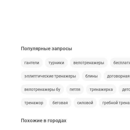
Популярные запросы
гантели
турники
велотренажеры
бесплат
эллиптические тренажеры
блины
договорная
велотренажеры бу
петля
тренажерка
дет
тренажор
беговая
силовой
гребной трен
Похожие в городах