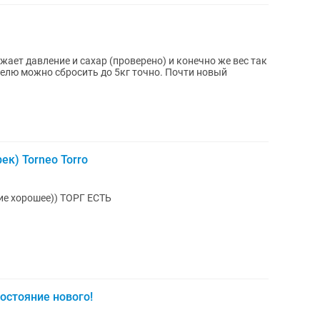
ает давление и сахар (проверено) и конечно же вес так
еделю можно сбросить до 5кг точно. Почти новый
к) Torneo Torro
ие хорошее)) ТОРГ ЕСТЬ
остояние нового!