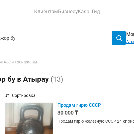
Клиентам
Бизнесу
Kaspi Гид
Мой
Аты
итнес и тренажеры
ор бу в Атырау
(13)
Сортировка
Продам гирю СССР
30 000 ₸
Продам гирю железную СССР 24 кг ок